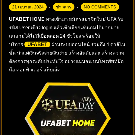
21 เมษายน 2024
ข่าวสาร
NO COMMENTS
UFABET HOME
ทางเข้ามา สมัครสมาชิกใหม่ UFA รับ
รหัส User เดียว login แล้วเข้าเลือกเล่นเกมได้มากมาย
เล่นเกมได้ไม่มีเบื่อตลอด 24 ชั่วโมง พร้อมให้
บริการ
UFABET
ผ่านระบบออนไลน์ รวมถึง 4 คาสิโน
ชั้น นำแต่เงินจริงจ่ายเงินง่าย สร้างอันดับและ สร้างความ
ต้องการทุกระดับประทับใจ อย่างแน่นอน บนโทรศัพท์มือ
ถือ คอมพิวเตอร์ แท็บเล็ต