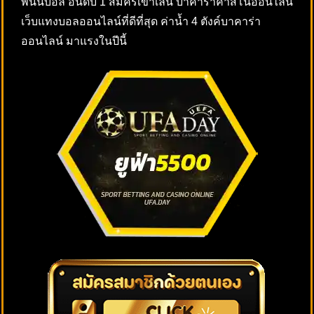
พนันบอล อันดับ 1 สมัครเข้าเล่น บาคาร่าคาสิโนออนไลน์
เว็บแทงบอลออนไลน์ที่ดีที่สุด ค่าน้ำ 4 ตังค์บาคาร่า
ออนไลน์ มาแรงในปีนี้