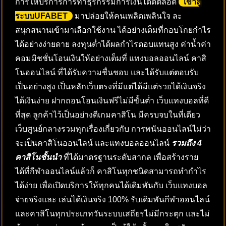
การให้บริการการทำธุรกรรมการเงินได้ดีตลอด
เข้าสู่
ระบบUFABET
มาปล่อยให้คนเพลิดเพลินใจ ละ
สนุกสนานเข้ามาเลือกใช้งาน ได้อย่างเต็มที่กอบโกยกำไร
ได้อย่างง่ายดาย ลงทุนต่ำได้ผลกำไรตอบแทนสูง ค่าน้ำค่า
คอมมิชชั่นโอนเงินให้อย่างเต็มที่ แทงบอลออนไลน์ คาสิ
โนออนไลน์ ที่ได้รับความชื่นชอบ และได้รับแต่ตอบรับ
เป็นอย่างสูง เป็นหลักเว็บตรงที่มีแต่ได้มีแต่รวยได้เงินจริง
ได้เงินง่าย ฝากถอนโอนเงินฟรีไม่มีขั้นต่ำ เว็บแทงบอลที่ดี
ที่สุด ลูกค้าไว้เป็นอย่างดีเกมคาสิโน มีครบจบในที่เดียว
เว็บศูนย์กลางรวมทุกเรื่องเกี่ยวกับ การพนันออนไลน์ไม่ว่า
จะเป็นคาสิโนออนไลน์ และแทงบอลออนไลน์
รวมถึง 4
คาสิโนชั้นนำ
ที่ได้มาตรฐานระดับสากล เพื่อสร้างราย
ได้ที่กีฬาออนไลน์แล้วก็ คาสิโนทุกชนิดสามารถทำกำไร
ได้ง่าย เพื่อเปิดบริการให้ทุกคนได้เดิมพันกับ เว็บแทงบอล
จ่ายจริงและ เล่นได้เงินจริง 100% รับเดิมพันกีฬาออนไลน์
และคาสิโนทุกประเภทวันระบบเสถียรไม่มีกระตุก และไม่