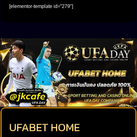
[elementor-template id=”279″]
UFABET HOME