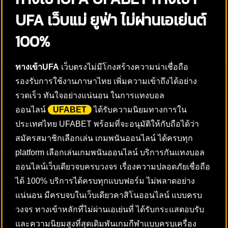
UFA เว็บแม่ ยูฟ่า ไม่ผ่านเอเย่นต์
100%
ทางเข้าUFA
เว็บตรงไม่มีโกงสร้างความน่าเชื่อถือ
รองรับการใช้งานภาษาไทย เพิ่มความเข้าถึงได้อย่าง
รวดเร็ว ทันใจอย่างแน่นอน ในการแทงบอล
ออนไลน์
UFABET
ได้รับความนิยมทางการใน
ประเทศไทย UFABET พร้อมที่จะอนุมัติให้กับถือได้ว่า
สมัครสมาชิกเลือกเล่น เกมพนันออนไลน์ ได้ครบทุก
platform เลือกเล่นเกมพนันออนไลน์ บริการกันแทงบอล
ออนไลน์เว็บเดียวจบครบวงจร เรื่องความปลอดภัยเชื่อถือ
ได้ 100% บริการได้ครบทุกแบบฟอร์ม ไม่พลาดอย่าง
แน่นอน มีครบจบในเว็บเดียวคาสิโนออนไลน์ แบบครบ
วงจร ทางเข้าหลักที่ไม่ผ่านเอเย่นที่ ได้รับกระแสตอบรับ
และความนิยมสูงที่สุดเดิมพันเกมกีฬาแบบครบเครื่อง