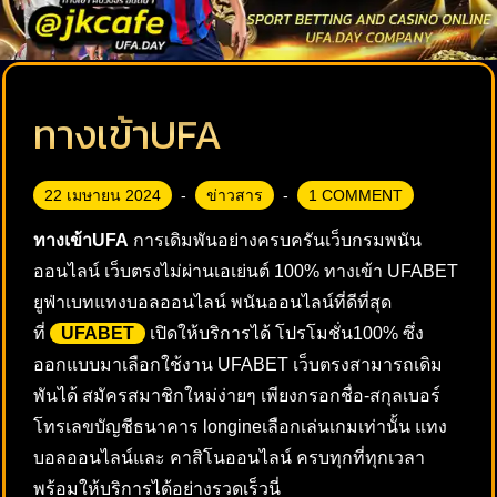
ทางเข้าUFA
22 เมษายน 2024
ข่าวสาร
1 COMMENT
ทางเข้าUFA
การเดิมพันอย่างครบครันเว็บกรมพนัน
ออนไลน์ เว็บตรงไม่ผ่านเอเย่นต์ 100% ทางเข้า UFABET
ยูฟ่าเบทแทงบอลออนไลน์ พนันออนไลน์ที่ดีที่สุด
ที่
UFABET
เปิดให้บริการได้ โปรโมชั่น100% ซึ่ง
ออกแบบมาเลือกใช้งาน UFABET เว็บตรงสามารถเดิม
พันได้ สมัครสมาชิกใหม่ง่ายๆ เพียงกรอกชื่อ-สกุลเบอร์
โทรเลขบัญชีธนาคาร longineเลือกเล่นเกมเท่านั้น แทง
บอลออนไลน์และ คาสิโนออนไลน์ ครบทุกที่ทุกเวลา
พร้อมให้บริการได้อย่างรวดเร็วนี่