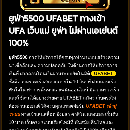
ยูฟ่า5500 UFABET ทางเข้า
UFA เว็บแม่ ยูฟ่า ไม่ผ่านเอเย่นต์
100%
ยูฟ่า5500
การให้บริการได้ครบทุกท่านระบบ สร้างความ
น่าเชื่อถือและ ความปลอดภัย ในด้านการให้บริการการ
เงินที่ ฝากถอนโอนเงินผ่านระบบอัตโนมัติ
UFABET
ซึ่งมีความรวดเร็วสะดวกภายใน 10 วินาที ฝากถอนเร็ว
ทันใจใน ทำการค้นหาและพนันออนไลน์ มีความรวดเร็ว
และใช้งานได้อย่างง่ายดาย UFABET สมัคร เว็บตรงไม่
ต้องผ่านเอเย่นต์ ได้ครบทุกแพลตฟอร์ม
UFABET เข้าสู่
ระบบ
ทางเข้าเล่นสล็อต ยิงปลา คาสิโน แทงบอล เริ่มต้น
10 บาท เว็บตรง ระบบเรียลไทม์ที่ ทันสมัย ลื่นไหลและ