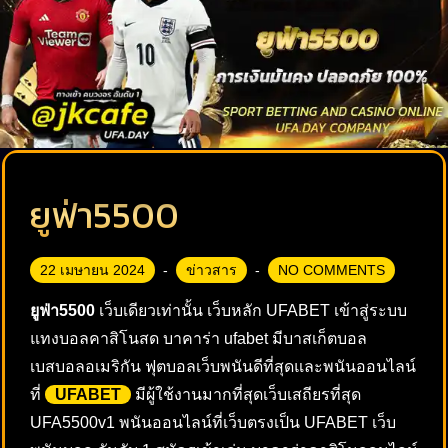
ยูฟ่า5500
22 เมษายน 2024
ข่าวสาร
NO COMMENTS
ยูฟ่า5500
เว็บเดียวเท่านั้น เว็บหลัก UFABET เข้าสู่ระบบ
แทงบอลคาสิโนสด บาคาร่า ufabet มีบาสเก็ตบอล
เบสบอลอเมริกัน ฟุตบอลเว็บพนันดีที่สุดและพนันออนไลน์
ที่
UFABET
มีผู้ใช้งานมากที่สุดเว็บเสถียรที่สุด
UFA5500v1 พนันออนไลน์ที่เว็บตรงเป็น UFABET เว็บ