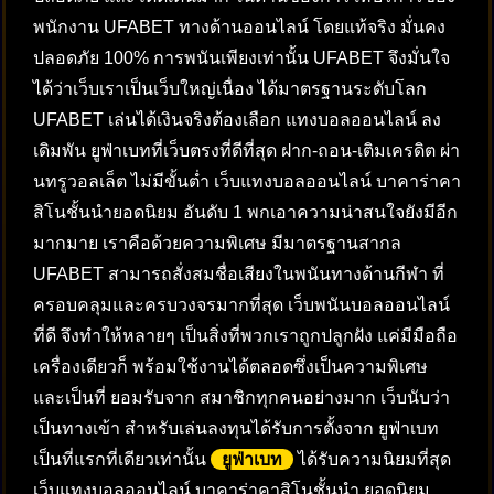
พนักงาน UFABET ทางด้านออนไลน์ โดยแท้จริง มั่นคง
ปลอดภัย 100% การพนันเพียงเท่านั้น UFABET จึงมั่นใจ
ได้ว่าเว็บเราเป็นเว็บใหญ่เนื่อง ได้มาตรฐานระดับโลก
UFABET เล่นได้เงินจริงต้องเลือก แทงบอลออนไลน์ ลง
เดิมพัน ยูฟ่าเบทที่เว็บตรงที่ดีที่สุด ฝาก-ถอน-เติมเครดิต ผ่า
นทรูวอลเล็ต ไม่มีขั้นต่ำ เว็บแทงบอลออนไลน์ บาคาร่าคา
สิโนชั้นนำยอดนิยม อันดับ 1 พกเอาความน่าสนใจยังมีอีก
มากมาย เราคือด้วยความพิเศษ มีมาตรฐานสากล
UFABET สามารถสั่งสมชื่อเสียงในพนันทางด้านกีฬา ที่
ครอบคลุมและครบวงจรมากที่สุด เว็บพนันบอลออนไลน์
ที่ดี จึงทำให้หลายๆ เป็นสิ่งที่พวกเราถูกปลูกฝัง แค่มีมือถือ
เครื่องเดียวก็ พร้อมใช้งานได้ตลอดซึ่งเป็นความพิเศษ
และเป็นที่ ยอมรับจาก สมาชิกทุกคนอย่างมาก เว็บนับว่า
เป็นทางเข้า สำหรับเล่นลงทุนได้รับการตั้งจาก ยูฟ่าเบท
เป็นที่แรกที่เดียวเท่านั้น
ยูฟ่าเบท
ได้รับความนิยมที่สุด
เว็บแทงบอลออนไลน์ บาคาร่าคาสิโนชั้นนำ ยอดนิยม