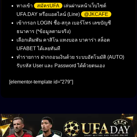
ทางเข้า
สมัครUFA
เล่นผ่านหน้าเว็บไซต์
UFA.DAY หรือแอดไลน์ (Line)
@JKCAFE
เข้ากรอก LOGIN ชื่อ-สกุล เบอร์โทร เลขบัญชี
ธนาคาร (*ข้อมูลตามจริง)
เลือกเดิมพัน คาสิโน แทงบอล บาคาร่า สล็อต
UFABET ได้เลยทันที
ทำรายการ ฝากถอนเงินด้วย ระบบอัตโนมัติ (AUTO)
รับรหัส User และ Password ได้ด้วยตนเอง
[elementor-template id=”279″]