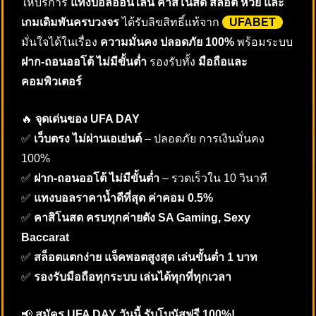
ให้บริการ
แทงบอลออนไลน์ คาสิโนสด สล็อต หวย และ
เกมเดิมพันครบวงจร
ได้รับลิขสิทธิ์แท้จาก
UFABET
มั่นใจได้ในเรื่อง
ความมั่นคง ปลอดภัย 100%
พร้อมระบบ
ฝาก-ถอนออโต้ ไม่มีขั้นต่ำ
รองรับทั้ง
มือถือและ
คอมพิวเตอร์
🔥
จุดเด่นของ UFA DAY
✅
เว็บตรง ไม่ผ่านเอเย่นต์
– ปลอดภัย การเงินมั่นคง
100%
✅
ฝาก-ถอนออโต้ ไม่มีขั้นต่ำ
– รวดเร็วใน 10 วินาที
✅
แทงบอลราคาน้ำดีที่สุด ค่าคอม 0.5%
✅
คาสิโนสด ครบทุกค่ายดัง SA Gaming, Sexy
Baccarat
✅
สล็อตแตกง่าย แจ็คพอตสูงสุด เล่นขั้นต่ำ 1 บาท
✅
รองรับมือถือทุกระบบ เล่นได้ทุกที่ทุกเวลา
📢
สมัคร UFA DAY วันนี้ รับโบนัสฟรี 100%!