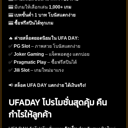
🎰 มีเกมให้เลือกเล่น
1,000+ เกม
🎰
เบทขั้นต่ำ 1 บาท โบนัสแตกง่าย
🎰
ซื้อฟรีสปินได้ทุกเกม
🔥
ค่ายสล็อตยอดนิยมใน UFA DAY:
✅
PG Slot
– ภาพสวย โบนัสแตกง่าย
✅
Joker Gaming
– แจ็คพอตสูง แตกบ่อย
✅
Pragmatic Play
– ซื้อฟรีสปินได้
✅
Jili Slot
– เกมใหม่มาแรง
📢
สล็อต UFA DAY แตกง่าย ได้เงินจริง!
UFADAY โปรโมชั่นสุดคุ้ม คืน
กำไรให้ลูกค้า