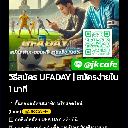
วิธีสมัคร UFADAY | สมัครง่ายใน
1 นาที
📌
ขั้นตอนสมัครสมาชิก
หรือแอดไลน์
(Line)
@JKCAFE
1️⃣
กดลิงก์สมัคร UFA DAY
คลิกที่นี่
2️⃣ กรอกข้อมูลส่วนตัว
ชื่อ-เบอร์โทร-บัญชีธนาคาร