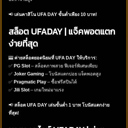
📢
เล่นคาสิโน UFA DAY ขั้นต่ำเพียง 10 บาท!
สล็อต UFADAY | แจ็คพอตแตก
ง่ายที่สุด
🎰
ค่ายสล็อตยอดนิยมที่ UFA DAY ให้บริการ:
✅
PG Slot
– สล็อตภาพสวย ฟีเจอร์พิเศษเพียบ
✅
Joker Gaming
– โบนัสแตกบ่อย แจ็คพอตสูง
✅
Pragmatic Play
– ซื้อฟรีสปินได้
✅
Jili Slot
– เกมใหม่มาแรง
📢
สล็อต UFA
DAY เล่นขั้นต่ำ 1 บาท โบนัสแตกง่าย
ที่สุด!