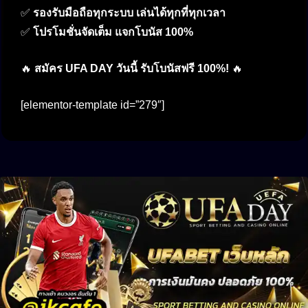
✅
รองรับมือถือทุกระบบ เล่นได้ทุกที่ทุกเวลา
✅
โปรโมชั่นจัดเต็ม แจกโบนัส 100%
🔥
สมัคร UFA DAY วันนี้ รับโบนัสฟรี 100%!
🔥
[elementor-template id=”279″]