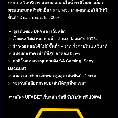
ประเทศ ให้บริการ
แทงบอลออนไลน์ คาสิโนสด สล็อต
หวย และเกมเดิมพันอื่นๆ
ครบวงจร
ฝาก-ถอนออโต้ ไม่มี
ขั้นต่ำ
มั่นคง ปลอดภัย 100%
🔥
จุดเด่นของ UFABETเว็บหลัก
✅
เว็บตรง ไม่ผ่านเอเย่นต์
– มั่นคง ปลอดภัย 100%
✅
ฝาก-ถอนออโต้ ไม่มีขั้นต่ำ
– รวดเร็วภายใน 10 วินาที
✅
แทงบอลราคาน้ำดีที่สุด ค่าคอม 0.5%
✅
คาสิโนสด ครบทุกค่ายดัง SA Gaming, Sexy
Baccarat
✅
สล็อตแตกง่าย แจ็คพอตสูงสุด เล่นขั้นต่ำ 1 บาท
✅
รองรับมือถือทุกระบบ เล่นได้ทุกที่ทุกเวลา
📌
สมัคร UFABETเว็บหลัก วันนี้ รับโบนัสฟรี 100%!