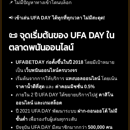
📌 ไม่มีปัญหาทางเข้าโดนบล็อก
📢
เข้าเล่น UFA DAY ได้ทุกที่ทุกเวลา ไม่มีสะดุด!
📜 จุดเริ่มต้นของ UFA DAY ใน
ตลาดพนันออนไลน์
UFABETDAY ก่อตั้งขึ้นในปี 2018
โดยมีเป้าหมาย
เป็น
เว็บพนันออนไลน์ครบวงจร
เริ่มต้นจากการให้บริการ
แทงบอลออนไลน์
โดยเน้น
ราคาน้ำดีที่สุด
และ
ค่าคอมมิชชั่น 0.5%
ภายใน 2 ปี UFA DAY ได้ขยายบริการไปสู่
คาสิโน
ออนไลน์ และเกมสล็อต
ปี 2021 UFA DAY พัฒนาระบบ
ฝาก-ถอนออโต้ ไม่มี
ขั้นต่ำ
เพื่อรองรับผู้เล่นทุกระดับ
ปัจจุบัน UFA DAY มีสมาชิกมากกว่า
500,000 คน