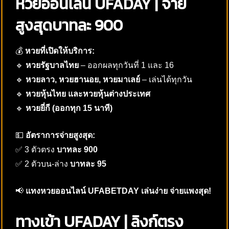
หวยออนไลน์ UFADAY | จ่าย
สูงสุดบาทละ 900
💰
หวยที่เปิดให้บริการ:
🔹
หวยรัฐบาลไทย
– ออกผลทุกวันที่ 1 และ 16
🔹
หวยลาว, หวยฮานอย, หวยมาเลย์
– เล่นได้ทุกวัน
🔹
หวยหุ้นไทย และหวยหุ้นต่างประเทศ
🔹
หวยยี่กี (ออกทุก 15 นาที)
💵
อัตราการจ่ายสูงสุด:
✅ 3 ตัวตรง
บาทละ 900
✅ 2 ตัวบน-ล่าง
บาทละ 95
📢
แทงหวยออนไลน์ UFABETDAY เล่นง่าย จ่ายแพงสุด!
ทางเข้า UFADAY | ลิงก์ตรง