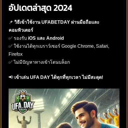
อัปเดตล่าสุด 2024
📌
วิธีเข้าใช้งาน UFABETDAY ผ่านมือถือและ
คอมพิวเตอร์
✅ รองรับ
iOS และ Android
✅ ใช้งานได้ทุกเบราว์เซอร์ Google Chrome, Safari,
Firefox
✅ ไม่มีปัญหาทางเข้าโดนบล็อก
📢
เข้าเล่น UFA DAY ได้ทุกที่ทุกเวลา ไม่มีสะดุด!