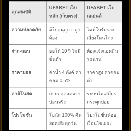
UFABET เว็บ
UFABET เว็บ
คุณสมบัติ
หลัก (เว็บตรง)
เอเย่นต์
ความปลอดภัย
มีใบอนุญาต ถูก
ไม่มีใบรับรอง
ต้อง
เสี่ยงโดนโกง
ฝาก-ถอน
ออโต้ 10 วิ ไม่มี
ต้องแจ้งแอดมิน
ขั้นต่ำ
รอนาน
ราคาบอล
ค่าน้ำ 4 ตังค์ ค่า
ราคาสูง ค่าคอม
คอม 0.5%
ต่ำ
คาสิโนสด
ถ่ายทอดสดจาก
ระบบไม่เสถียร
บ่อนจริง
กระตุกบ่อย
โปรโมชั่น
โบนัส 100% คืน
โปรโมชั่นน้อย
ยอดเสียทุกวัน
เงื่อนไขเยอะ