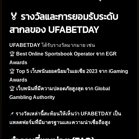
🏅 รางวัลและการยอมรับระดับ
สากลของ
UFABETDAY
UFABETDAY
ได้รับรางวัลมากมาย เช่น
🏆
Best Online Sportsbook Operator จาก EGR
Awards
🏆
Top 5 เว็บพนันยอดนิยมในเอเชีย 2023 จาก iGaming
Awards
🏆
เว็บพนันที่มีความปลอดภัยสูงสุด จาก Global
Gambling Authority
📌
รางวัลเหล่านี้สะท้อนให้เห็นว่า
UFABETDAY
เป็น
แพลตฟอร์มที่มีมาตรฐานและความน่าเชื่อถือสูง