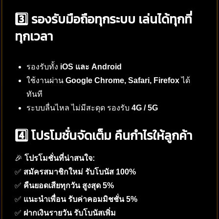
3️⃣ รองรับมือถือทุกระบบ เล่นได้ทุกที่
ทุกเวลา
รองรับทั้ง
iOS และ Android
ใช้งานผ่าน
Google Chrome, Safari, Firefox
ได้
ทันที
ระบบลื่นไหล ไม่มีสะดุด รองรับ
4G / 5G
4️⃣ โปรโมชั่นจัดเต็ม คืนกำไรให้ลูกค้า
🎉
โปรโมชั่นที่น่าสนใจ:
✅
สมัครสมาชิกใหม่ รับโบนัส 100%
✅
คืนยอดเสียทุกวัน สูงสุด 5%
✅
แนะนำเพื่อน รับค่าคอมมิชชั่น 5%
✅
ฝากเงินรายวัน รับโบนัสเพิ่ม