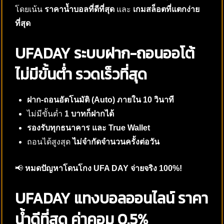
โดยเน้น
ราคาน้ำบอลที่ดีที่สุด
และ
เกมสล็อตที่แตกง่าย
ที่สุด
UFADAY ระบบฝาก-ถอนออโต้
ไม่มีขั้นต่ำ รวดเร็วที่สุด
ฝาก-ถอนอัตโนมัติ (Auto) ภายใน 10 วินาที
ไม่มีขั้นต่ำ
1 บาทก็ฝากได้
รองรับทุกธนาคาร และ True Wallet
ถอนได้สูงสุด
ไม่จำกัดจำนวนครั้งต่อวัน
📢
หมดปัญหาโดนโกง UFA DAY จ่ายจริง 100%!
UFADAY แทงบอลออนไลน์ ราคา
น้ำดีที่สุด ค่าคอม 0.5%