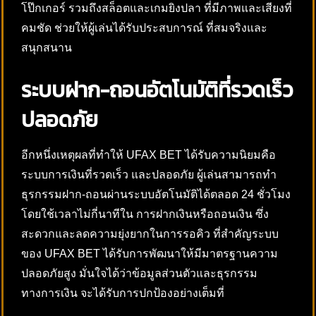
โป๊กเกอร์ รวมถึงสล็อตและเกมยิงปลา ที่มีภาพและเสียงที่
คมชัด ช่วยให้ผู้เล่นได้รับประสบการณ์ ที่สมจริงและ
สนุกสนาน
ระบบฝาก-ถอนอัตโนมัติที่รวดเร็ว
ปลอดภัย
อีกหนึ่งเหตุผลที่ทำให้ UFAX BET ได้รับความนิยมคือ
ระบบการเงินที่รวดเร็ว และปลอดภัย ผู้เล่นสามารถทำ
ธุรกรรมฝาก-ถอนผ่านระบบอัตโนมัติได้ตลอด 24 ชั่วโมง
โดยใช้เวลาไม่กี่นาทีใน การฝากเงินหรือถอนเงิน ซึ่ง
สะดวกและลดความยุ่งยากในการรอคิว ที่สำคัญระบบ
ของ UFAX BET ได้รับการพัฒนาให้มีมาตรฐานความ
ปลอดภัยสูง มั่นใจได้ว่าข้อมูลส่วนตัวและธุรกรรม
ทางการเงิน จะได้รับการปกป้องอย่างเต็มที่