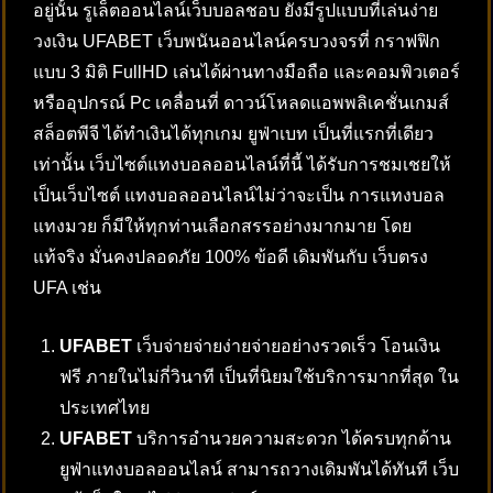
อยู่นั้น รูเล็ตออนไลน์เว็บบอลชอบ ยังมีรูปแบบที่เล่นง่าย
วงเงิน UFABET เว็บพนันออนไลน์ครบวงจรที่ กราฟฟิก
แบบ 3 มิติ FullHD เล่นได้ผ่านทางมือถือ และคอมพิวเตอร์
หรืออุปกรณ์ Pc เคลื่อนที่ ดาวน์โหลดแอพพลิเคชั่นเกมส์
สล็อตพีจี ได้ทำเงินได้ทุกเกม ยูฟ่าเบท เป็นที่แรกที่เดียว
เท่านั้น เว็บไซต์แทงบอลออนไลน์ที่นี้ ได้รับการชมเชยให้
เป็นเว็บไซต์ แทงบอลออนไลน์ไม่ว่าจะเป็น การแทงบอล
แทงมวย ก็มีให้ทุกท่านเลือกสรรอย่างมากมาย โดย
แท้จริง มั่นคงปลอดภัย 100% ข้อดี เดิมพันกับ เว็บตรง
UFA เช่น
UFABET
เว็บจ่ายจ่ายง่ายจ่ายอย่างรวดเร็ว โอนเงิน
ฟรี ภายในไม่กี่วินาที เป็นที่นิยมใช้บริการมากที่สุด ใน
ประเทศไทย
UFABET
บริการอำนวยความสะดวก ได้ครบทุกด้าน
ยูฟ่าแทงบอลออนไลน์ สามารถวางเดิมพันได้ทันที เว็บ