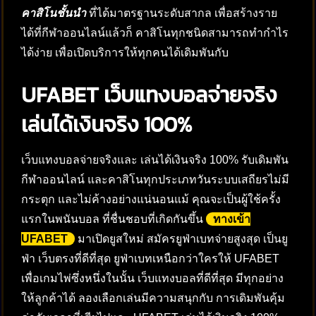
คาสิโนชั้นนำ
ที่ได้มาตรฐานระดับสากล เพื่อสร้างราย
ได้ที่กีฬาออนไลน์แล้วก็ คาสิโนทุกชนิดสามารถทำกำไร
ได้ง่าย เพื่อเปิดบริการให้ทุกคนได้เดิมพันกับ
UFABET เว็บแทงบอลจ่ายจริง
เล่นได้เงินจริง 100%
เว็บแทงบอลจ่ายจริงและ เล่นได้เงินจริง 100% รับเดิมพัน
กีฬาออนไลน์ และคาสิโนทุกประเภทวันระบบเสถียรไม่มี
กระตุก และไม่ค้างอย่างแน่นอนแม้ คุณจะเป็นผู้ใช้ครั้ง
แรกในพนันบอล ที่ชื่นชอบที่เกิดกันขึ้น
ทางเข้า
UFABET
มาเปิดยูสใหม่ สมัครยูฟ่าเบทจ่ายสูงสุด เป็นยู
ฟ่า เว็บตรงที่ดีที่สุด ยูฟ่าเบทเหนือกว่าใครให้ UFABET
เพื่อเกมไพ่ซึ่งหนึ่งในนั้น เว็บแทงบอลที่ดีที่สุด มีทุกอย่าง
ให้ลูกค้าได้ ลองเลือกเล่นมีความสนุกกับ การเดิมพันคุ้ม