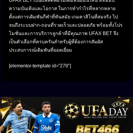
UFAX BET เป็นแพลตฟอร์มเดิมพันออนไลน์ หที่มอบ
ความบันเทิงและโอกาส ในการทำกำไรที่หลากหลาย
ตั้งแต่การเดิมพันกีฬาที่ทันสมัย เกมคาสิโนที่สมจริง ไป
จนถึงระบบฝาก-ถอนที่รวดเร็วและปลอดภัย พร้อมทั้งโปร
โมชั่นและการบริการลูกค้าที่มีคุณภาพ UFAX BET จึง
เป็นตัวเลือกที่ครบครันสำหรับผู้ที่ต้องการสัมผัส
ประสบการณ์เดิมพันที่ยอดเยี่ยม
[elementor-template id=”279″]