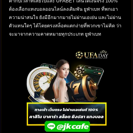
ค่ากับเวลาที่เสียไปและ UFABET เล่นได้เงินจริง 100%
ต้องเลือกแทงบอลออนไลน์ลงเดิมพัน ยูฟ่าเบท ที่พกเอา
ความน่าสนใจ ยังมีอีกมากมายไม่ผ่านเอเย่น และไม่ผ่าน
ตัวแทนใดๆ ได้โดยตรงสล็อตแตกง่ายที่พวกเขาไม่คิด ว่า
จะมาจากความคาดหมายทุกประเภท ยูฟ่าเบท