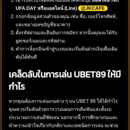
เข้าไปที่เว็บไซต์หลักของแล้วคลิกที่ปุ่ม
สมัครสมาชิก
UFA.DAY หรือแอดไลน์ (Line)
@JKCAFE
กรอกข้อมูลส่วนตัวของคุณ เช่น ชื่อ, เบอร์โทรศัพท์,
และหมายเลขบัญชีธนาคาร
ตั้งรหัสผ่านและยืนยันการสมัคร จากนั้นคุณจะได้รับ
ยูสเซอร์เนมและรหัสผ่าน
ทำการล็อกอินเข้าสู่ระบบและเริ่มต้นฝากเงินเพื่อเดิม
พันได้ทันที
เคล็ดลับในการเล่น UBET89 ให้มี
กำไร
หากคุณต้องการเล่นเกมต่าง ๆ บน UBET 89 ให้ได้กำไร
คุณควรเริ่มต้นด้วยการวางแผนการเดิมพันและตั้งงบ
ประมาณการเล่นที่ชัดเจน นอกจากนี้ การศึกษาเกมและ
ทำความเข้าใจเกี่ยวกับกติกาและเทคนิคการเล่น จะช่วย