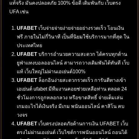
แท้จริง มั่นคงปลอดภัย 100% ข้อดี เดิมพันกับ เว็บตรง
UFA เช่น
UFABET
เว็บจ่ายจ่ายง่ายจ่ายอย่างรวดเร็ว โอนเงิน
ฟรี ภายในไม่กี่วินาที เป็นที่นิยมใช้บริการมากที่สุด ใน
ประเทศไทย
UFABET
บริการอำนวยความสะดวก ได้ครบทุกด้าน
ยูฟ่าแทงบอลออนไลน์ สามารถวางเดิมพันได้ทันที เว็บ
แท้ เว็บใหญ่ไม่ผ่านเอเย่นต์100%
UFABET
ล็อกอินง่ายสะดวกรวดเร็ว การันตีทางเข้า
เอเย่นต์ ufabet มีทีมงานคอยช่วยเหลือท่าน ตลอด 24
ชั่วโมงการถูกหลอกลวง หรือขาดสิทธิ์ จ่ายเต็มเล่น
เกมอะไรได้เงินจริง มีเกม พนันออนไลน์ คาสิโน คบ
วงจร
UFABET
เว็บตรงปลอดภัยด้านการเงิน UFABET เว็บ
ตรงไม่ผ่านเอเย่นต์ เว็บไซต์การพนันออนไลน์ ถอนได้