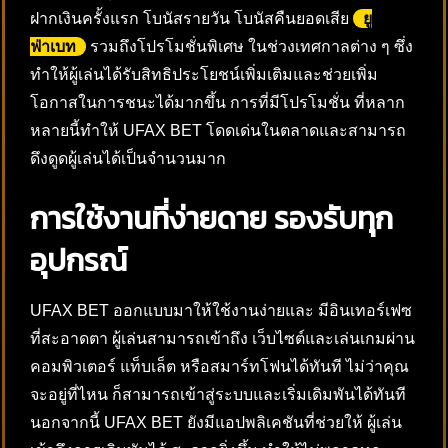
ฝากเงินครั้งแรก โบนัสรายวัน โบนัสคืนยอดเสีย
ยู
ฟ่าเบท
รวมถึงโปรโมชั่นพิเศษ ในช่วงเทศกาลต่าง ๆ ซึ่ง
ทำให้ผู้เล่นได้รับสิทธิประโยชน์เพิ่มเติมและช่วยเพิ่ม
โอกาสในการชนะได้มากขึ้น การที่มีโปรโมชั่น ที่หลาก
หลายนี้ทำให้ UFAX BET โดดเด่นในตลาดและสามารถ
ดึงดูดผู้เล่นได้เป็นจำนวนมาก
การใช้งานที่ง่ายดาย รองรับทุก
อุปกรณ์
UFAX BET ออกแบบมาให้ใช้งานง่ายและ มีอินเทอร์เฟซ
ที่สะอาดตา ผู้เล่นสามารถเข้าถึง เว็บไซต์และเล่นเกมผ่าน
คอมพิวเตอร์ แท็บเล็ต หรือสมาร์ทโฟนได้ทันที ไม่ว่าคุณ
จะอยู่ที่ไหน ก็สามารถเข้าสู่ระบบและเริ่มเดิมพันได้ทันที
นอกจากนี้ UFAX BET ยังมีแอปพลิเคชันที่ช่วยให้ ผู้เล่น