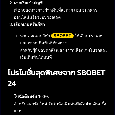
ฝากเงินเข้าบัญชี
เลือกช่องทางการฝากเงินที่สะดวก เช่น ธนาคาร
ออนไลน์หรือระบบวอลเล็ต
เลือกเกมหรือกีฬา
หากคุณชอบกีฬา
SBOBET
ให้เลือกประเภท
และตลาดเดิมพันที่ต้องการ
สำหรับผู้ที่ชอบคาสิโน สามารถเลือกเกมโปรดและ
เริ่มเดิมพันได้ทันที
โปรโมชั่นสุดพิเศษจาก SBOBET
24
โบนัสต้อนรับ 100%
สำหรับสมาชิกใหม่ รับโบนัสเพิ่มทันทีเมื่อฝากเงินครั้ง
แรก