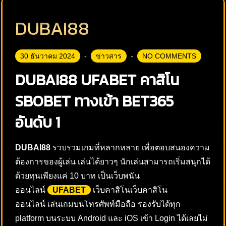
DUBAI88
30 ธันวาคม 2024
ข่าวสาร
NO COMMENTS
DUBAI88 UFABET คาสิโน
SBOBET ทางเข้า BET365
อันดับ 1
DUBAI88
รวบรวมเกมที่หลากหลาย เพื่อตอบสนองความ
ต้องการของผู้เล่น เล่นได้ยาวๆ นักเล่นสามารถเริ่มสนุกได้
ด้วยทุนเพียงแค่ 10 บาท เป็นเว็บพนัน
ออนไลน์
UFABET
เว็บคาสิโนเว็บคาสิโน
ออนไลน์ เล่นเกมบนโทรศัพท์มือถือ รองรับได้ทุก
platform บนระบบ Android และ iOS เข้า Login ได้เลยไม่