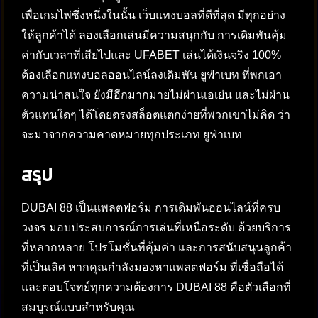
เพื่อเกมไพ่ซึ่งหนึ่งในนั้น เว็บแทงบอลที่ดีที่สุด มีทุกอย่าง
ให้ลูกค้าได้ ลองเลือกเล่นมีความสนุกกับ การเดิมพันคุ้ม
ค่ากับเวลาที่เสียไปและ UFABET เล่นได้เงินจริง 100%
ต้องเลือกแทงบอลออนไลน์ลงเดิมพัน ยูฟ่าเบท ที่พกเอา
ความน่าสนใจ ยังมีอีกมากมายไม่ผ่านเอเย่น และไม่ผ่าน
ตัวแทนใดๆ ได้โดยตรงสล็อตแตกง่ายที่พวกเขาไม่คิด ว่า
จะมาจากความคาดหมายทุกประเภท ยูฟ่าเบท
สรุป
DUBAI 88 เป็นแพลตฟอร์ม การเดิมพันออนไลน์ที่ครบ
วงจร มอบประสบการณ์การเล่นที่เหนือระดับ ด้วยบริการ
ที่หลากหลาย โปรโมชั่นที่คุ้มค่า และการสนับสนุนลูกค้า
ที่เป็นเลิศ หากคุณกำลังมองหาแพลตฟอร์ม ที่เชื่อถือได้
และตอบโจทย์ทุกความต้องการ DUBAI 88 คือตัวเลือกที่
สมบูรณ์แบบสำหรับคุณ