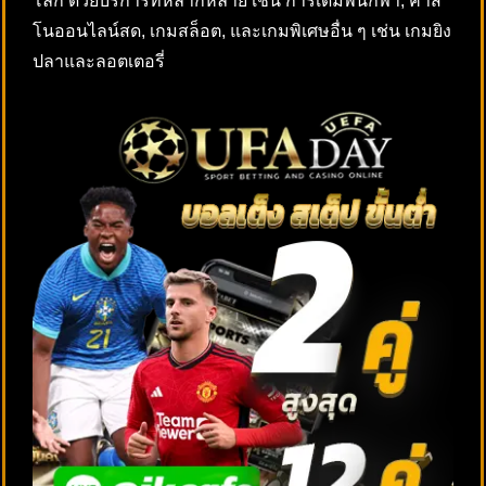
โลก ด้วยบริการที่หลากหลาย เช่น การเดิมพันกีฬา, คาสิ
โนออนไลน์สด, เกมสล็อต, และเกมพิเศษอื่น ๆ เช่น เกมยิง
ปลาและลอตเตอรี่