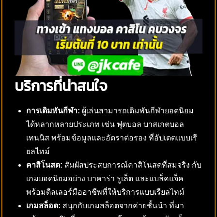
บริการที่น่าสนใจ
การเดิมพันกีฬา:
ผู้เล่นสามารถเดิมพันกีฬายอดนิยม
ได้หลากหลายประเภท เช่น ฟุตบอล บาสเกตบอล
เทนนิส พร้อมข้อมูลและอัตราต่อรอง ที่อัปเดตแบบเรี
ยลไทม์
คาสิโนสด:
สัมผัสประสบการณ์คาสิโนสดที่สมจริง กับ
เกมยอดนิยมอย่าง บาคาร่า รูเล็ต และแบล็คแจ็ค
พร้อมดีลเลอร์มืออาชีพที่ให้บริการแบบเรียลไทม์
เกมสล็อต:
สนุกกับเกมสล็อตจากค่ายชั้นนำ ที่มา