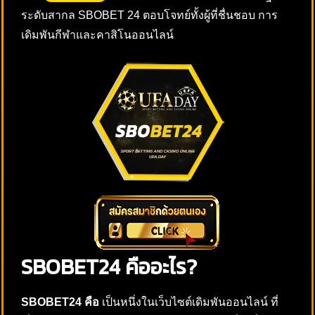
ระดับสากล SBOBET 24 ตอบโจทย์ทั้งผู้ที่ชื่นชอบ การ
เดิมพันกีฬาและคาสิโนออนไลน์
SBOBET24 คืออะไร?
SBOBET24 คือ
เป็นหนึ่งในเว็บไซต์เดิมพันออนไลน์ ที่