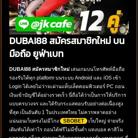
DUBAI88
สมัครสมาชิกใหม่ บน
มือถือ ยูฟ่าเบท
DUBAI88
สมัครสมาชิกใหม่
เล่นเกมบนโทรศัพท์มือถือ
รองรับได้ทุก platform บนระบบ Android และ iOS เข้า
Login ได้เลยไม่ว่าจะผ่านแท็บเล็ตคอมพิวเตอร์ PC ถอน
เงินเข้าบัญชีได้อย่างรวดเร็ว นี่ถือได้ว่าเป็นการให้บริการ
แบบครบวงจร และได้รับกระแสตอบรับอย่างต่อเนื่องสูง
ที่สุด เป็นอันดับ 1 ในประเทศไทย ไม่ควรพลาดอย่าง
แน่นอนเว็บตรงไม่มีโกง
SBOBET
เว็บใหญ่ จ่ายจริง
เดิมพันได้เท่าไร ถอนได้ฟรีไม่มีขั้นต่ำ แทงบอล คาสิโน