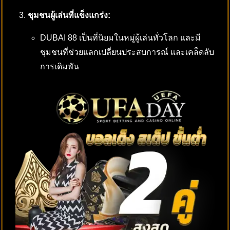
ชุมชนผู้เล่นที่แข็งแกร่ง:
DUBAI 88 เป็นที่นิยมในหมู่ผู้เล่นทั่วโลก และมี
ชุมชนที่ช่วยแลกเปลี่ยนประสบการณ์ และเคล็ดลับ
การเดิมพัน