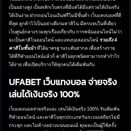
เป็นอย่างสูง เป็นหลักเว็บตรงที่มีแต่ได้มีแต่รวยได้เงินจริง
ได้เงินง่าย ฝากถอนโอนเงินฟรีไม่มีขั้นต่ำ เว็บแทงบอลที่ดี
ที่สุด ลูกค้าไว้เป็นอย่างดีเกมคาสิโน มีครบจบในที่เดียว
เว็บศูนย์กลางรวมทุกเรื่องเกี่ยวกับ การพนันออนไลน์ไม่ว่า
จะเป็นคาสิโนออนไลน์ และแทงบอลออนไลน์
รวมถึง 4
คาสิโนชั้นนำ
ที่ได้มาตรฐานระดับสากล เพื่อสร้างราย
ได้ที่กีฬาออนไลน์แล้วก็ คาสิโนทุกชนิดสามารถทำกำไร
ได้ง่าย เพื่อเปิดบริการให้ทุกคนได้เดิมพันกับ
UFABET เว็บแทงบอล จ่ายจริง
เล่นได้เงินจริง 100%
เว็บแทงบอลจ่ายจริงและ เล่นได้เงินจริง 100% รับเดิมพัน
กีฬาออนไลน์ และคาสิโนทุกประเภทวันระบบเสถียรไม่มี
กระตุก และไม่ค้างอย่างแน่นอนแม้ คุณจะเป็นผู้ใช้ครั้ง