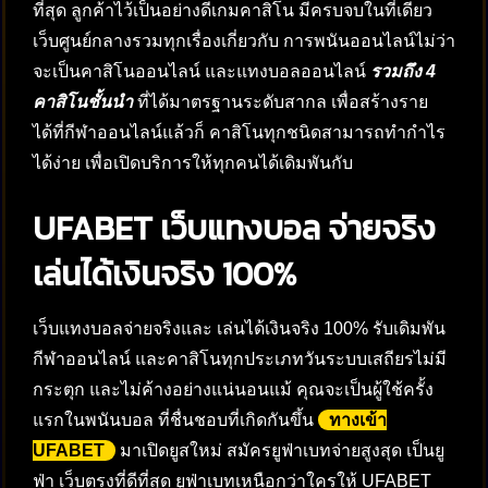
ที่สุด ลูกค้าไว้เป็นอย่างดีเกมคาสิโน มีครบจบในที่เดียว
เว็บศูนย์กลางรวมทุกเรื่องเกี่ยวกับ การพนันออนไลน์ไม่ว่า
จะเป็นคาสิโนออนไลน์ และแทงบอลออนไลน์
รวมถึง 4
คาสิโนชั้นนำ
ที่ได้มาตรฐานระดับสากล เพื่อสร้างราย
ได้ที่กีฬาออนไลน์แล้วก็ คาสิโนทุกชนิดสามารถทำกำไร
ได้ง่าย เพื่อเปิดบริการให้ทุกคนได้เดิมพันกับ
UFABET เว็บแทงบอล จ่ายจริง
เล่นได้เงินจริง 100%
เว็บแทงบอลจ่ายจริงและ เล่นได้เงินจริง 100% รับเดิมพัน
กีฬาออนไลน์ และคาสิโนทุกประเภทวันระบบเสถียรไม่มี
กระตุก และไม่ค้างอย่างแน่นอนแม้ คุณจะเป็นผู้ใช้ครั้ง
แรกในพนันบอล ที่ชื่นชอบที่เกิดกันขึ้น
ทางเข้า
UFABET
มาเปิดยูสใหม่ สมัครยูฟ่าเบทจ่ายสูงสุด เป็นยู
ฟ่า เว็บตรงที่ดีที่สุด ยูฟ่าเบทเหนือกว่าใครให้ UFABET