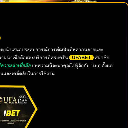
ลก โดยนำเสนอประสบการณ์การเดิมพันที่หลากหลายและ
ความน่าเชื่อถือและบริการที่ครบครัน
UFABET
สมาชิก
ความน่าเชื่อถือ
บทความนี้จะพาคุณไปรู้จักกับ 1เบท ตั้งแต่
่นและเคล็ดลับในการใช้งาน