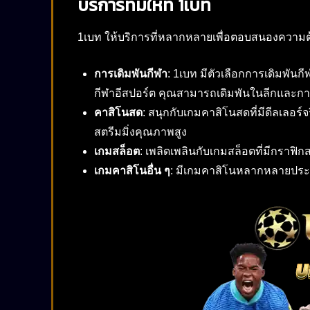
บริการที่มีให้ที่ 1เบท
1เบท ให้บริการที่หลากหลายเพื่อตอบสนองความต
การเดิมพันกีฬา
: 1เบท มีตัวเลือกการเดิมพั
กีฬาอีสปอร์ต คุณสามารถเดิมพันในลีกและการ
คาสิโนสด
: สนุกกับเกมคาสิโนสดที่มีดีลเลอร์จ
สตรีมมิ่งคุณภาพสูง
เกมสล็อต
: เพลิดเพลินกับเกมสล็อตที่มีกราฟิกส
เกมคาสิโนอื่น ๆ
: มีเกมคาสิโนหลากหลายประเภ