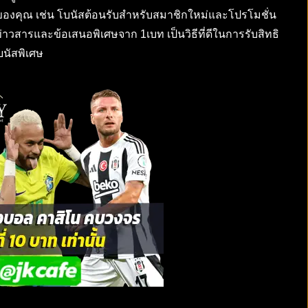
นของคุณ เช่น โบนัสต้อนรับสำหรับสมาชิกใหม่และโปรโมชั่น
ข่าวสารและข้อเสนอพิเศษจาก 1เบท เป็นวิธีที่ดีในการรับสิทธิ
บนัสพิเศษ