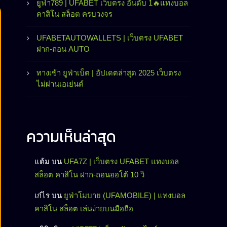
ยูฟ่า789 | UFABET เว็บตรง อันดับ 1🔥แทงบอล
คาสิโน สล็อต ครบวงจร
UFABETAUTOWALLETS | เว็บตรง UFABET
ฝาก-ถอน AUTO
ทางเข้า ยูฟ่าเบ็ต | อัปเดตล่าสุด 2025 เว็บตรง
ไม่ผ่านเอเย่นต์
ความเห็นล่าสุด
แต้ม
บน
UFA7Z | เว็บตรง UFABET แทงบอล
สล็อต คาสิโน ฝาก-ถอนออโต้ 10 วิ
เก๋ไร
บน
ยูฟ่าโมบาย (UFAMOBILE) | แทงบอล
คาสิโน สล็อต เล่นง่ายบนมือถือ