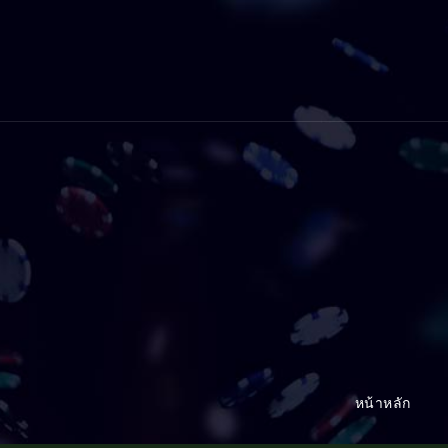
หน้าหลัก