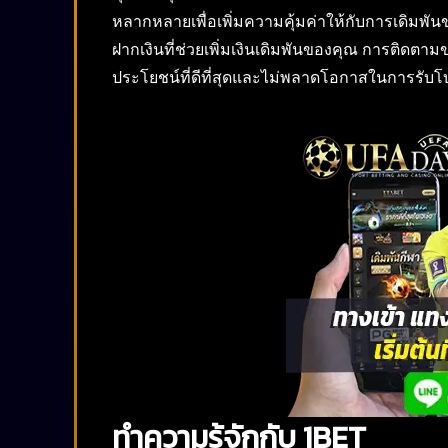
หลากหลายเพื่อเพิ่มความคุ้มค่าให้กับการเดิมพั
ฝากเงินที่ช่วยเพิ่มเงินเดิมพันของคุณ การติดตาม
ประโยชน์ที่ดีที่สุดและไม่พลาดโอกาสในการรับโ
ทำความรู้จักกับ 1BET