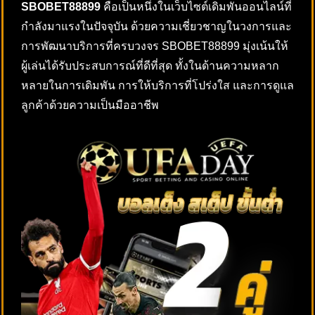
SBOBET88899
คือเป็นหนึ่งในเว็บไซต์เดิมพันออนไลน์ที่
กำลังมาแรงในปัจจุบัน ด้วยความเชี่ยวชาญในวงการและ
การพัฒนาบริการที่ครบวงจร SBOBET88899 มุ่งเน้นให้
ผู้เล่นได้รับประสบการณ์ที่ดีที่สุด ทั้งในด้านความหลาก
หลายในการเดิมพัน การให้บริการที่โปร่งใส และการดูแล
ลูกค้าด้วยความเป็นมืออาชีพ