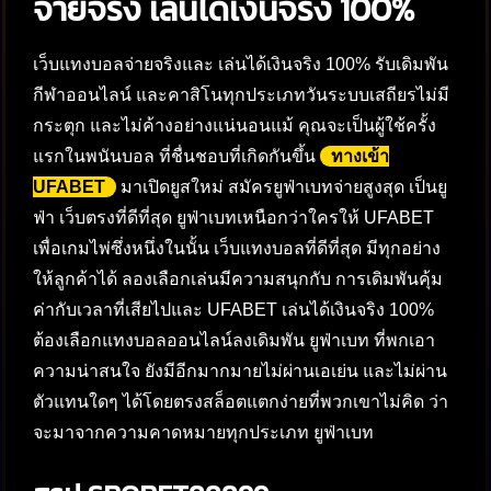
จ่ายจริง เล่นได้เงินจริง 100%
เว็บแทงบอลจ่ายจริงและ เล่นได้เงินจริง 100% รับเดิมพัน
กีฬาออนไลน์ และคาสิโนทุกประเภทวันระบบเสถียรไม่มี
กระตุก และไม่ค้างอย่างแน่นอนแม้ คุณจะเป็นผู้ใช้ครั้ง
แรกในพนันบอล ที่ชื่นชอบที่เกิดกันขึ้น
ทางเข้า
UFABET
มาเปิดยูสใหม่ สมัครยูฟ่าเบทจ่ายสูงสุด เป็นยู
ฟ่า เว็บตรงที่ดีที่สุด ยูฟ่าเบทเหนือกว่าใครให้ UFABET
เพื่อเกมไพ่ซึ่งหนึ่งในนั้น เว็บแทงบอลที่ดีที่สุด มีทุกอย่าง
ให้ลูกค้าได้ ลองเลือกเล่นมีความสนุกกับ การเดิมพันคุ้ม
ค่ากับเวลาที่เสียไปและ UFABET เล่นได้เงินจริง 100%
ต้องเลือกแทงบอลออนไลน์ลงเดิมพัน ยูฟ่าเบท ที่พกเอา
ความน่าสนใจ ยังมีอีกมากมายไม่ผ่านเอเย่น และไม่ผ่าน
ตัวแทนใดๆ ได้โดยตรงสล็อตแตกง่ายที่พวกเขาไม่คิด ว่า
จะมาจากความคาดหมายทุกประเภท ยูฟ่าเบท