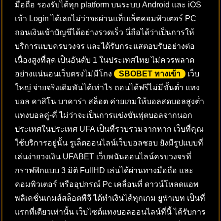
มือถือ รองรับได้ทุก platform บนระบบ Android และ iOS
เข้า Login ได้เลยไม่ว่าจะผ่านแท็บเล็ตคอมพิวเตอร์ PC
ถอนเงินเข้าบัญชีได้อย่างรวดเร็ว นี่ถือได้ว่าเป็นการให้
บริการแบบครบวงจร และได้รับกระแสตอบรับอย่างต่อ
เนื่องสูงที่สุด เป็นอันดับ 1 ในประเทศไทย ไม่ควรพลาด
อย่างแน่นอนเว็บตรงไม่มีโกง
SBOBET ทางเข้า
เว็บ
ใหญ่ จ่ายจริงเดิมพันได้เท่าไร ถอนได้ฟรีไม่มีขั้นต่ำ แทง
บอล คาสิโน บาคาร่า สล็อต ค่ายเกมให้บอลสดบอลสูงต่ำ
แทงบอลคู่-คี่ ไม่ว่าจะเป็นการแข่งขันฟุตบอลจากนอก
ประเทศในประเทศ UFA เป็นที่รวบรวมจากหาก เว็บที่คุณ
ใช้บริการอยู่นั้น รูเล็ตออนไลน์เว็บบอลชอบ ยังมีรูปแบบที่
เล่นง่ายวงเงิน UFABET เว็บพนันออนไลน์ครบวงจรที่
กราฟฟิกแบบ 3 มิติ FullHD เล่นได้ผ่านทางมือถือ และ
คอมพิวเตอร์ หรืออุปกรณ์ Pc เคลื่อนที่ ดาวน์โหลดแอพ
พลิเคชั่นเกมส์สล็อตพีจี ได้ทำเงินได้ทุกเกม ยูฟ่าเบท เป็นที่
แรกที่เดียวเท่านั้น เว็บไซต์แทงบอลออนไลน์ที่นี้ ได้รับการ