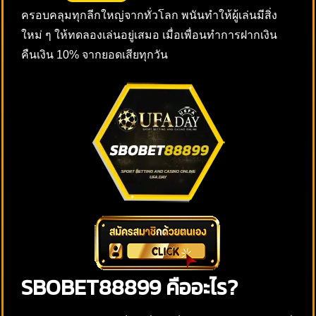
ครอบคลุมทุกลีกใหญ่จากทั่วโลก พนันทำให้ผู้เล่นมีสิ่ง
ใหม่ ๆ ให้ทดลองเล่นอยู่เสมอ เมื่อเพื่อนทำการฝากเงิน
คืนเงิน 10% จากยอดเสียทุกวัน
SBOBET88899 คืออะไร?