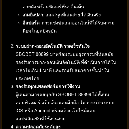
ค่ายดัง พร้อมฟีเจอร์ที่น่าตื่นเต้น
เกมยิงปลา
: เกมสนุกที่เล่นง่าย ได้เงินจริง
อีสปอร์ต
: การแข่งขันเกมออนไลน์ที่ได้รับความ
นิยมในยุคปัจจุบัน
ระบบฝาก-ถอนอัตโนมัติ รวดเร็วทันใจ
SBOBET 88899 มาพร้อมระบบธุรกรรมที่ทันสมัย
รองรับการฝาก-ถอนเงินอัตโนมัติ ที่ดำเนินการได้ใน
เวลาไม่เกิน 1 นาที และรองรับธนาคารชั้นนำใน
ประเทศไทย
รองรับทุกแพลตฟอร์มการใช้งาน
ผู้เล่นสามารถสนุกกับ SBOBET 88899 ได้ทั้งบน
คอมพิวเตอร์ แท็บเล็ต และมือถือ ไม่ว่าจะเป็นระบบ
iOS หรือ Android พร้อมด้วยเว็บไซต์และ
แอปพลิเคชันที่ใช้งานง่าย
ความปลอดภัยระดับสูง