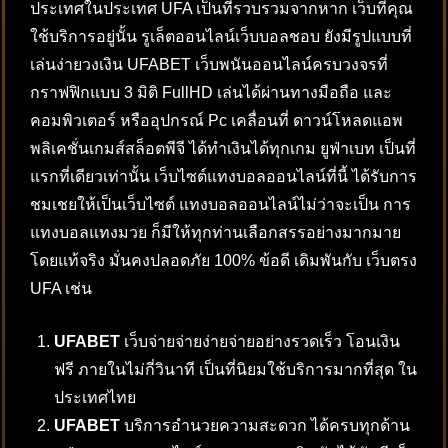
ประเทศในประเทศ UFA เป็นที่รวบรวมจากหาก เว็บที่คุณ
ใช้บริการอยู่นั้น รูเล็ตออนไลน์เว็บบอลชอบ ยังมีรูปแบบที่
เล่นง่ายวงเงิน UFABET เว็บพนันออนไลน์ครบวงจรที่
กราฟฟิกแบบ 3 มิติ FullHD เล่นได้ผ่านทางมือถือ และ
คอมพิวเตอร์ หรืออุปกรณ์ Pc เคลื่อนที่ ดาวน์โหลดแอพ
พลิเคชั่นเกมส์สล็อตพีจี ได้ทำเงินได้ทุกเกม ยูฟ่าเบท เป็นที่
แรกที่เดียวเท่านั้น เว็บไซต์แทงบอลออนไลน์ที่นี้ ได้รับการ
ชมเชยให้เป็นเว็บไซต์ แทงบอลออนไลน์ไม่ว่าจะเป็น การ
แทงบอลแทงมวย ก็มีให้ทุกท่านเลือกสรรอย่างมากมาย
โดยแท้จริง มั่นคงปลอดภัย 100% ข้อดี เดิมพันกับ เว็บตรง
UFA เช่น
UFABET
เว็บจ่ายจ่ายง่ายจ่ายอย่างรวดเร็ว โอนเงิน
ฟรี ภายในไม่กี่วินาที เป็นที่นิยมใช้บริการมากที่สุด ใน
ประเทศไทย
UFABET
บริการอำนวยความสะดวก ได้ครบทุกด้าน