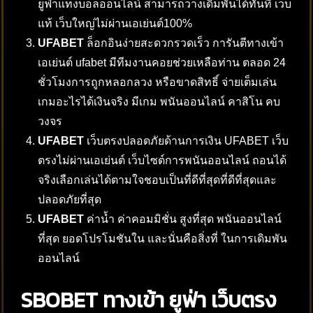
ยูฟ่าแทงบอลออนไลน์ สามารถวางเดิมพันได้ทันที เว็บ
แท้ เว็บใหญ่ไม่ผ่านเอเย่นต์100%
UFABET
ล็อกอินง่ายสะดวกรวดเร็ว การันตีทางเข้า
เอเย่นต์ ufabet มีทีมงานคอยช่วยเหลือท่าน ตลอด 24
ชั่วโมงการถูกหลอกลวง หรือขาดสิทธิ์ จ่ายเต็มเล่น
เกมอะไรได้เงินจริง มีเกม พนันออนไลน์ คาสิโน คบ
วงจร
UFABET
เว็บตรงปลอดภัยด้านการเงิน UFABET เว็บ
ตรงไม่ผ่านเอเย่นต์ เว็บไซต์การพนันออนไลน์ ถอนได้
จริงเลือกเล่นได้ตามใจชอบเป็นที่ดีที่สุดที่ดีที่สุดและ
ปลอดภัยที่สุด
UFABET
ค่าน้ำ ค่าคอมมิชั่น สูงที่สุด พนันออนไลน์
ที่สุด ยอดโปรโมชันใน และนั่นคือสิ่งที่ ในการเดิมพัน
ออนไลน์
SBOBET
ทางเข้า ยูฟ่า เว็บตรง