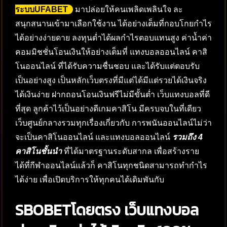
ระบบUFABET
มาปล่อยให้คนเพลิดเพลินใจ ละ
สนุกสนานเข้ามาเลือกใช้งาน ได้อย่างเต็มที่กอบโกยกำไร
ได้อย่างง่ายดาย ลงทุนต่ำได้ผลกำไรตอบแทนสูง ค่าน้ำค่า
คอมมิชชั่นโอนเงินให้อย่างเต็มที่ แทงบอลออนไลน์ คาสิ
โนออนไลน์ ที่ได้รับความชื่นชอบ และได้รับแต่ตอบรับ
เป็นอย่างสูง เป็นหลักเว็บตรงที่มีแต่ได้มีแต่รวยได้เงินจริง
ได้เงินง่าย ฝากถอนโอนเงินฟรีไม่มีขั้นต่ำ เว็บแทงบอลที่ดี
ที่สุด ลูกค้าไว้เป็นอย่างดีเกมคาสิโน มีครบจบในที่เดียว
เว็บศูนย์กลางรวมทุกเรื่องเกี่ยวกับ การพนันออนไลน์ไม่ว่า
จะเป็นคาสิโนออนไลน์ และแทงบอลออนไลน์
รวมถึง 4
คาสิโนชั้นนำ
ที่ได้มาตรฐานระดับสากล เพื่อสร้างราย
ได้ที่กีฬาออนไลน์แล้วก็ คาสิโนทุกชนิดสามารถทำกำไร
ได้ง่าย เพื่อเปิดบริการให้ทุกคนได้เดิมพันกับ
SBOBETโดยตรง เว็บแทงบอล