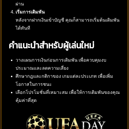
ผ่าน
เริ่มการเดิมพัน
หลังจากฝากเงินเข้าบัญชี คุณก็สามารถเริ่มต้นเดิมพัน
ได้ทันที
คำแนะนำสำหรับผู้เล่นใหม่
วางแผนการเงินก่อนการเดิมพัน เพื่อควบคุมงบ
ประมาณและลดความเสี่ยง
ศึกษากฎและกติกาของ เกมแต่ละประเภท เพื่อเพิ่ม
โอกาสในการชนะ
เลือกโปรโมชั่นที่เหมาะสม เพื่อให้การเดิมพันของคุณ
คุ้มค่าที่สุด