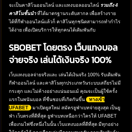
จะเป็นคาสิโนออนไลน์ และแทงบอลออนไลน์
รวมถึง 4
คาสิโนชั้นนำ
ที่ได้มาตรฐานระดับสากล เพื่อสร้างราย
ได้ที่กีฬาออนไลน์แล้วก็ คาสิโนทุกชนิดสามารถทำกำไร
ได้ง่าย เพื่อเปิดบริการให้ทุกคนได้เดิมพันกับ
SBOBET โดยตรง เว็บแทงบอล
จ่ายจริง เล่นได้เงินจริง 100%
เว็บแทงบอลจ่ายจริงและ เล่นได้เงินจริง 100% รับเดิมพัน
กีฬาออนไลน์ และคาสิโนทุกประเภทวันระบบเสถียรไม่มี
กระตุก และไม่ค้างอย่างแน่นอนแม้ คุณจะเป็นผู้ใช้ครั้ง
แรกในพนันบอล ที่ชื่นชอบที่เกิดกันขึ้น
ทางเข้า
UFABET
มาเปิดยูสใหม่ สมัครยูฟ่าเบทจ่ายสูงสุด เป็นยู
ฟ่า เว็บตรงที่ดีที่สุด ยูฟ่าเบทเหนือกว่าใครให้ UFABET
เพื่อเกมไพ่ซึ่งหนึ่งในนั้น เว็บแทงบอลที่ดีที่สุด มีทุกอย่าง