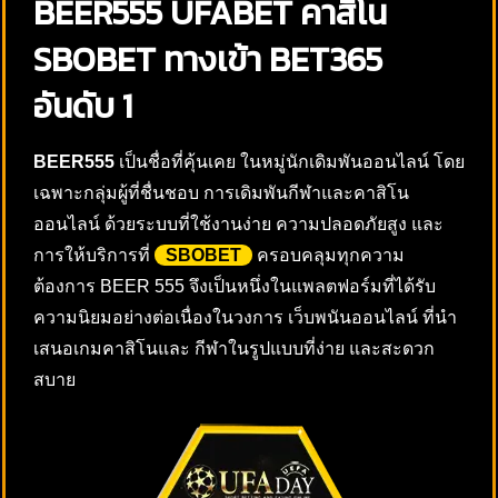
BEER555
UFABET คาสิโน
SBOBET ทางเข้า BET365
อันดับ 1
BEER555
เป็นชื่อที่คุ้นเคย ในหมู่นักเดิมพันออนไลน์ โดย
เฉพาะกลุ่มผู้ที่ชื่นชอบ การเดิมพันกีฬาและคาสิโน
ออนไลน์ ด้วยระบบที่ใช้งานง่าย ความปลอดภัยสูง และ
การให้บริการที่
SBOBET
ครอบคลุมทุกความ
ต้องการ BEER 555 จึงเป็นหนึ่งในแพลตฟอร์มที่ได้รับ
ความนิยมอย่างต่อเนื่องในวงการ เว็บพนันออนไลน์ ที่นำ
เสนอเกมคาสิโนและ กีฬาในรูปแบบที่ง่าย และสะดวก
สบาย