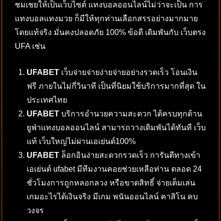
ชมเชยให้เป็นเว็บไซต์ แทงบอลออนไลน์ไม่ว่าจะเป็น การ
แทงบอลแทงมวย ก็มีให้ทุกท่านเลือกสรรอย่างมากมาย
โดยแท้จริง มั่นคงปลอดภัย 100% ข้อดี เดิมพันกับ เว็บตรง
UFA เช่น
UFABET
เว็บจ่ายจ่ายง่ายจ่ายอย่างรวดเร็ว โอนเงิน
ฟรี ภายในไม่กี่วินาที เป็นที่นิยมใช้บริการมากที่สุด ใน
ประเทศไทย
UFABET
บริการอำนวยความสะดวก ได้ครบทุกด้าน
ยูฟ่าแทงบอลออนไลน์ สามารถวางเดิมพันได้ทันที เว็บ
แท้ เว็บใหญ่ไม่ผ่านเอเย่นต์100%
UFABET
ล็อกอินง่ายสะดวกรวดเร็ว การันตีทางเข้า
เอเย่นต์ ufabet มีทีมงานคอยช่วยเหลือท่าน ตลอด 24
ชั่วโมงการถูกหลอกลวง หรือขาดสิทธิ์ จ่ายเต็มเล่น
เกมอะไรได้เงินจริง มีเกม พนันออนไลน์ คาสิโน คบ
วงจร