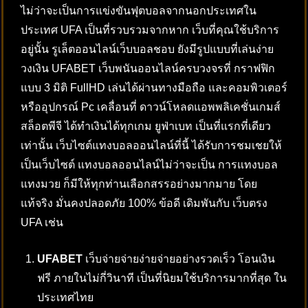
ไม่ว่าจะเป็นการแข่งขันฟุตบอลจากนอกประเทศใน
ประเทศ UFA เป็นที่รวบรวมจากหาก เว็บที่คุณใช้บริการ
อยู่นั้น รูเล็ตออนไลน์เว็บบอลชอบ ยังมีรูปแบบที่เล่นง่าย
วงเงิน UFABET เว็บพนันออนไลน์ครบวงจรที่ กราฟฟิก
แบบ 3 มิติ FullHD เล่นได้ผ่านทางมือถือ และคอมพิวเตอร์
หรืออุปกรณ์ Pc เคลื่อนที่ ดาวน์โหลดแอพพลิเคชั่นเกมส์
สล็อตพีจี ได้ทำเงินได้ทุกเกม ยูฟ่าเบท เป็นที่แรกที่เดียว
เท่านั้น เว็บไซต์แทงบอลออนไลน์ที่นี้ ได้รับการชมเชยให้
เป็นเว็บไซต์ แทงบอลออนไลน์ไม่ว่าจะเป็น การแทงบอล
แทงมวย ก็มีให้ทุกท่านเลือกสรรอย่างมากมาย โดย
แท้จริง มั่นคงปลอดภัย 100% ข้อดี เดิมพันกับ เว็บตรง
UFA เช่น
UFABET
เว็บจ่ายจ่ายง่ายจ่ายอย่างรวดเร็ว โอนเงิน
ฟรี ภายในไม่กี่วินาที เป็นที่นิยมใช้บริการมากที่สุด ใน
ประเทศไทย