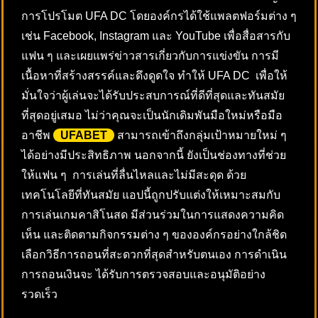
การโปรโมต UFA DC โดยองค์กรได้ใช้แพลตฟอร์มต่าง ๆ
เช่น Facebook, Instagram และ YouTube เพื่อสื่อสารกับ
แฟน ๆ และเผยแพร่ข่าวสารเกี่ยวกับการแข่งขัน การมี
เนื้อหาที่สร้างสรรค์และดึงดูดใจ ทำให้ UFA DC เพื่อให้
มั่นใจว่าผู้เล่นจะได้รับประสบการณ์ที่ดีที่สุดและทันสมัย
ที่สุดอยู่เสมอ ไม่ว่าคุณจะเป็นนักเดิมพันมือใหม่หรือมือ
อาชีพ
UFABET
สามารถเข้าถึงกลุ่มเป้าหมายใหม่ ๆ
ได้อย่างมีประสิทธิภาพ นอกจากนี้ ยังเป็นช่องทางที่ช่วย
ให้แฟน ๆ การเล่นที่ลื่นไหลและไม่มีสะดุด ด้วย
เทคโนโลยีที่ทันสมัย แอปนี้ถูกปรับแต่งให้เหมาะสมกับ
การเล่นเกมคาสิโนสด มีส่วนร่วมในการแสดงความคิด
เห็น และติดตามกิจกรรมต่าง ๆ ขององค์กรอย่างใกล้ชิด
เลือกวิธีการถอนที่สะดวกที่สุดสำหรับตนเอง การดำเนิน
การถอนเงินจะ ได้รับการตรวจสอบและอนุมัติอย่าง
รวดเร็ว