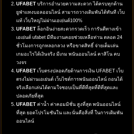
UFABET
บริการอำนวยความสะดวก ได้ครบทุกด้าน
ยูฟ่าแทงบอลออนไลน์ สามารถวางเดิมพันได้ทันที เว็บ
แท้ เว็บใหญ่ไม่ผ่านเอเย่นต์100%
UFABET
ล็อกอินง่ายสะดวกรวดเร็ว การันตีทางเข้า
เอเย่นต์ ufabet มีทีมงานคอยช่วยเหลือท่าน ตลอด 24
ชั่วโมงการถูกหลอกลวง หรือขาดสิทธิ์ จ่ายเต็มเล่น
เกมอะไรได้เงินจริง มีเกม พนันออนไลน์ คาสิโน คบ
วงจร
UFABET
เว็บตรงปลอดภัยด้านการเงิน UFABET เว็บ
ตรงไม่ผ่านเอเย่นต์ เว็บไซต์การพนันออนไลน์ ถอนได้
จริงเลือกเล่นได้ตามใจชอบเป็นที่ดีที่สุดที่ดีที่สุดและ
ปลอดภัยที่สุด
UFABET
ค่าน้ำ ค่าคอมมิชั่น สูงที่สุด พนันออนไลน์
ที่สุด ยอดโปรโมชันใน และนั่นคือสิ่งที่ ในการเดิมพัน
ออนไลน์