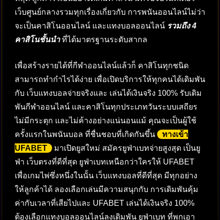
เว็บศูนย์กลางรวมทุกเรื่องเกี่ยวกับ การพนันออนไลน์ไม่ว่า
จะเป็นคาสิโนออนไลน์ และแทงบอลออนไลน์
รวมถึง 4
คาสิโนชั้นนำ
ที่ได้มาตรฐานระดับสากล
เพื่อสร้างรายได้ที่กีฬาออนไลน์แล้วก็ คาสิโนทุกชนิด
สามารถทำกำไรได้ง่าย เพื่อเปิดบริการให้ทุกคนได้เดิมพัน
กับ เว็บแทงบอลจ่ายจริงและ เล่นได้เงินจริง 100% รับเดิม
พันกีฬาออนไลน์ และคาสิโนทุกประเภทวันระบบเสถียร
ไม่มีกระตุก และไม่ค้างอย่างแน่นอนแม้ คุณจะเป็นผู้ใช้
ครั้งแรกในพนันบอล ที่ชื่นชอบที่เกิดกันขึ้น
ทางเข้า
UFABET
มาเปิดยูสใหม่ สมัครยูฟ่าเบทจ่ายสูงสุด เป็นยู
ฟ่า เว็บตรงที่ดีที่สุด ยูฟ่าเบทเหนือกว่าใครให้ UFABET
เพื่อเกมไพ่ซึ่งหนึ่งในนั้น เว็บแทงบอลที่ดีที่สุด มีทุกอย่าง
ให้ลูกค้าได้ ลองเลือกเล่นมีความสนุกกับ การเดิมพันคุ้ม
ค่ากับเวลาที่เสียไปและ UFABET เล่นได้เงินจริง 100%
ต้องเลือกแทงบอลออนไลน์ลงเดิมพัน ยูฟ่าเบท ที่พกเอา