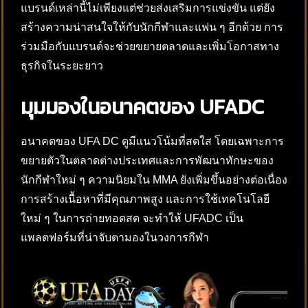
แบรนด์เหล่านี้ไม่เพียงแต่ช่วยส่งเสริมการแข่งขัน แต่ยัง
สร้างความน่าสนใจให้กับนักกีฬาและแฟน ๆ อีกด้วย การ
ร่วมมือกับแบรนด์จะช่วยขยายตลาดและเพิ่มโอกาสทาง
ธุรกิจในระยะยาว
มุมมองในอนาคตของ UFADC
อนาคตของ UFA DC ดูมีแนวโน้มที่สดใส โดยเฉพาะการ
ขยายตัวในตลาดต่างประเทศและการพัฒนาทักษะของ
นักกีฬาใหม่ ๆ ความนิยมใน MMA ยังเพิ่มขึ้นอย่างต่อเนื่อง
การสร้างเนื้อหาที่มีคุณภาพสูง และการใช้เทคโนโลยี
ใหม่ ๆ ในการถ่ายทอดสด จะทำให้ UFADC เป็น
แพลตฟอร์มที่น่าจับตามองในวงการกีฬา