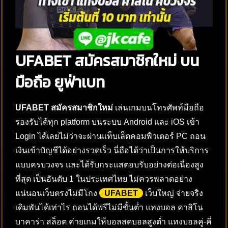
UFABET สมัครสมาชิกใหม่ บน
มือถือ ยูฟ่าเบท
UFABET
สมัครสมาชิกใหม่
เล่นเกมบนโทรศัพท์มือถือ
รองรับได้ทุก platform บนระบบ Android และ iOS เข้า
Login ได้เลยไม่ว่าจะผ่านแท็บเล็ตคอมพิวเตอร์ PC ถอน
เงินเข้าบัญชีได้อย่างรวดเร็ว นี่ถือได้ว่าเป็นการให้บริการ
แบบครบวงจร และได้รับกระแสตอบรับอย่างต่อเนื่องสูง
ที่สุด เป็นอันดับ 1 ในประเทศไทย ไม่ควรพลาดอย่าง
แน่นอนเว็บตรงไม่มีโกง
UFABET
เว็บใหญ่ จ่ายจริง
เดิมพันได้เท่าไร ถอนได้ฟรีไม่มีขั้นต่ำ แทงบอล คาสิโน
บาคาร่า สล็อต ค่ายเกมให้บอลสดบอลสูงต่ำ แทงบอลคู่-คี่