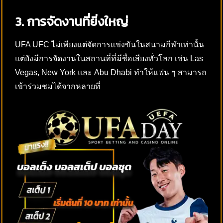
3. การจัดงานที่ยิ่งใหญ่
UFA UFC ไม่เพียงแต่จัดการแข่งขันในสนามกีฬาเท่านั้น
แต่ยังมีการจัดงานในสถานที่ที่มีชื่อเสียงทั่วโลก เช่น Las
Vegas, New York และ Abu Dhabi ทำให้แฟน ๆ สามารถ
เข้าร่วมชมได้จากหลายที่