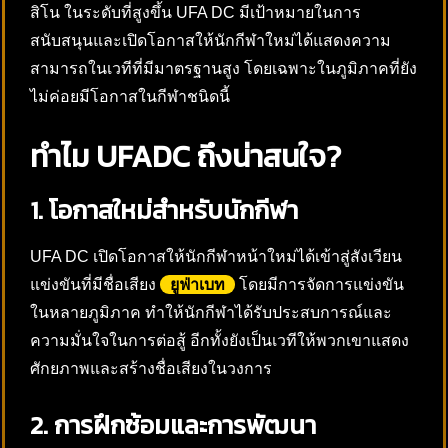
สิโน ในระดับที่สูงขึ้น UFA DC มีเป้าหมายในการ
สนับสนุนและเปิดโอกาสให้นักกีฬาใหม่ได้แสดงความ
สามารถในเวทีที่มีมาตรฐานสูง โดยเฉพาะในภูมิภาคที่ยัง
ไม่ค่อยมีโอกาสในกีฬาชนิดนี้
ทำไม UFADC ถึงน่าสนใจ?
1. โอกาสใหม่สำหรับนักกีฬา
UFA DC เปิดโอกาสให้นักกีฬาหน้าใหม่ได้เข้าสู่สังเวียน
แข่งขันที่มีชื่อเสียง
ยูฟ่าเบท
โดยมีการจัดการแข่งขัน
ในหลายภูมิภาค ทำให้นักกีฬาได้รับประสบการณ์และ
ความมั่นใจในการต่อสู้ อีกทั้งยังเป็นเวทีให้พวกเขาแสดง
ศักยภาพและสร้างชื่อเสียงในวงการ
2. การฝึกซ้อมและการพัฒนา