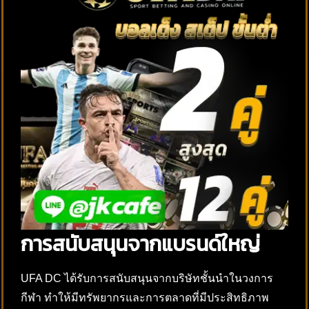
การสนับสนุนจากแบรนด์ใหญ่
UFA DC ได้รับการสนับสนุนจากบริษัทชั้นนำในวงการ
กีฬา ทำให้มีทรัพยากรและการตลาดที่มีประสิทธิภาพ