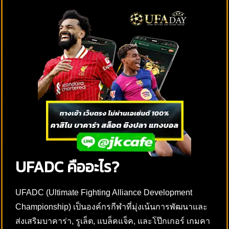
UFADC คืออะไร?
UFADC (Ultimate Fighting Alliance Development
Championship) เป็นองค์กรกีฬาที่มุ่งเน้นการพัฒนาและ
ส่งเสริมบาคาร่า, รูเล็ต, แบล็คแจ็ค, และโป๊กเกอร์ เกมคา