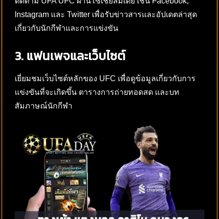
ติดตาม UFA UFC ผ่านโซเชียลมีเดีย เช่น Facebook,
Instagram และ Twitter เพื่อรับข่าวสารและอัปเดตล่าสุด
เกี่ยวกับนักกีฬาและการแข่งขัน
3. แฟนเพจและเว็บไซต์
เยี่ยมชมเว็บไซต์หลักของ UFC เพื่อดูข้อมูลเกี่ยวกับการ
แข่งขันที่จะเกิดขึ้น ตารางการถ่ายทอดสด และบท
สัมภาษณ์นักกีฬา