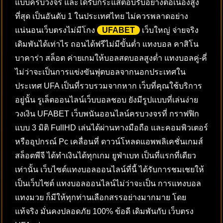
แบบครบวงจร และได้รับกระแสตอบรับอย่างต่อเนื่องสูง
ที่สุด เป็นอันดับ 1 ในประเทศไทย ไม่ควรพลาดอย่าง
แน่นอนเว็บตรงไม่มีโกง
UFABET
เว็บใหญ่ จ่ายจริง
เดิมพันได้เท่าไร ถอนได้ฟรีไม่มีขั้นต่ำ แทงบอล คาสิโน
บาคาร่า สล็อต ค่ายเกมให้บอลสดบอลสูงต่ำ แทงบอลคู่-คี่
ไม่ว่าจะเป็นการแข่งขันฟุตบอลจากนอกประเทศใน
ประเทศ UFA เป็นที่รวบรวมจากหาก เว็บที่คุณใช้บริการ
อยู่นั้น รูเล็ตออนไลน์เว็บบอลชอบ ยังมีรูปแบบที่เล่นง่าย
วงเงิน UFABET เว็บพนันออนไลน์ครบวงจรที่ กราฟฟิก
แบบ 3 มิติ FullHD เล่นได้ผ่านทางมือถือ และคอมพิวเตอร์
หรืออุปกรณ์ Pc เคลื่อนที่ ดาวน์โหลดแอพพลิเคชั่นเกมส์
สล็อตพีจี ได้ทำเงินได้ทุกเกม ยูฟ่าเบท เป็นที่แรกที่เดียว
เท่านั้น เว็บไซต์แทงบอลออนไลน์ที่นี้ ได้รับการชมเชยให้
เป็นเว็บไซต์ แทงบอลออนไลน์ไม่ว่าจะเป็น การแทงบอล
แทงมวย ก็มีให้ทุกท่านเลือกสรรอย่างมากมาย โดย
แท้จริง มั่นคงปลอดภัย 100% ข้อดี เดิมพันกับ เว็บตรง