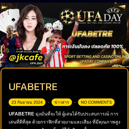
UFABETRE
23 กันยายน 2024
ข่าวสาร
NO COMMENTS
UFABETRE
มุ่งมั่นที่จะให้ ผู้เล่นได้รับประสบการณ์ การ
เล่นที่ดีที่สุด ด้วยกราฟิกที่สวยงามและเสียง ที่มีคุณภาพสูง