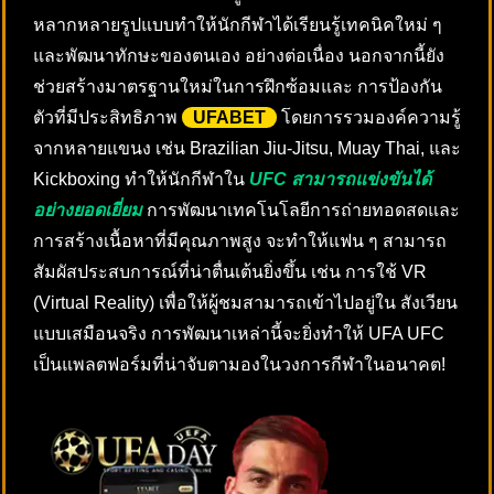
หลากหลายรูปแบบทำให้นักกีฬาได้เรียนรู้เทคนิคใหม่ ๆ
และพัฒนาทักษะของตนเอง อย่างต่อเนื่อง นอกจากนี้ยัง
ช่วยสร้างมาตรฐานใหม่ในการฝึกซ้อมและ การป้องกัน
ตัวที่มีประสิทธิภาพ
UFABET
โดยการรวมองค์ความรู้
จากหลายแขนง เช่น Brazilian Jiu-Jitsu, Muay Thai, และ
Kickboxing ทำให้นักกีฬาใน
UFC สามารถแข่งขันได้
อย่างยอดเยี่ยม
การพัฒนาเทคโนโลยีการถ่ายทอดสดและ
การสร้างเนื้อหาที่มีคุณภาพสูง จะทำให้แฟน ๆ สามารถ
สัมผัสประสบการณ์ที่น่าตื่นเต้นยิ่งขึ้น เช่น การใช้ VR
(Virtual Reality) เพื่อให้ผู้ชมสามารถเข้าไปอยู่ใน สังเวียน
แบบเสมือนจริง การพัฒนาเหล่านี้จะยิ่งทำให้ UFA UFC
เป็นแพลตฟอร์มที่น่าจับตามองในวงการกีฬาในอนาคต!