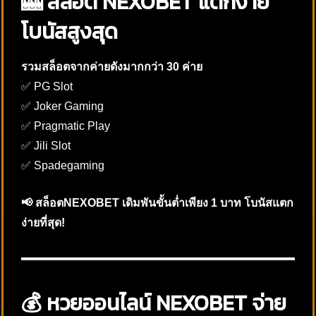
🎰 สล็อต NEXOBET แตกง่าย
โบนัสสูงสุด
รวมสล็อตจากค่ายดังมากกว่า 30 ค่าย
✅ PG Slot
✅ Joker Gaming
✅ Pragmatic Play
✅ Jili Slot
✅ Spadegaming
📢 สล็อตNEXOBET เดิมพันขั้นต่ำเพียง 1 บาท โบนัสแตก
ง่ายที่สุด!
💰 หวยออนไลน์ NEXOBET จ่าย