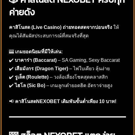
ค่ายดัง
คาสิโนสด (Live Casino) ถ่ายทอดสดจากบ่อนจริง
ให้
คุณได้สัมผัสประสบการณ์ที่สมจริงที่สุด
🎰
เกมยอดนิยมที่มีให้เล่น:
✔️
บาคาร่า (Baccarat)
– SA Gaming, Sexy Baccarat
✔️
เสือมังกร (Dragon Tiger)
– ไพ่ใบเดียว ลุ้นง่าย
✔️
รูเล็ต (Roulette)
– วงล้อเสี่ยงโชคสุดคลาสสิก
✔️
ไฮโล (Sic Bo)
– เกมลูกเต๋ายอดฮิต อัตราจ่ายสูง
📢
คาสิโนสดNEXOBET เดิมพันขั้นต่ำเพียง 10 บาท!