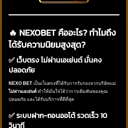
🔥 NEXOBET คืออะไร? ทำไมถึง
ได้รับความนิยมสูงสุด?
✅ เว็บตรง ไม่ผ่านเอเย่นต์ มั่นคง
ปลอดภัย
NEXO BET
เป็นเว็บตรงที่ได้รับการรับรองจากบริษัทแม่
ไม่ผ่านเอเย่นต์
ทำให้มั่นใจได้ว่าการเดิมพันของคุณ
ปลอดภัย และได้รับบริการที่ดีที่สุด
✅ ระบบฝาก-ถอนออโต้ รวดเร็ว 10
วินาที