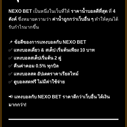
NEXO BET
เป็นหนึ่งในเว็บที่ให้
ราคาน้ำบอลดีที่สุด
ที่
4
ตังค์
ซึ่งหมายความว่า
ค่าน้ำถูกกว่าเว็บอื่น ๆ
ทำให้คุณได้
รับกำไรมากขึ้น
📌
ข้อดีของการแทงบอลกับ NEXO BET
✅
แทงบอลเดี่ยว & สเต็ป เริ่มต้นเพียง 10 บาท
✅
แทงบอลสเต็ปเริ่มต้น 2 คู่
✅
คืนค่าคอม 0.5% ทุกบิล
✅
แทงบอลสด อัปเดตราคาเรียลไทม์
✅
ดูบอลสดฟรี ไม่มีค่าใช้จ่าย
📢
แทงบอลกับ NEXO BET ราคาดีกว่าเว็บอื่น ได้เงิน
มากกว่า!