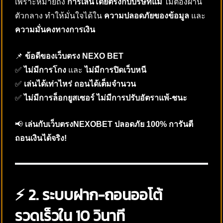
เพราะหมายถึง
การเล่นโดยตรงกับบริษัทแม่
ไม่ต้องผ่าน
ตัวกลาง ทำให้มั่นใจได้ใน
ความปลอดภัยของข้อมูล
และ
ความมั่นคงทางการเงิน
📌
ข้อดีของเว็บตรง NEXO BET
✅
ไม่มีการโกง
และ
ไม่มีการปิดเว็บหนี
✅
เล่นได้เท่าไหร่ ถอนได้เต็มจำนวน
✅
ไม่มีการล็อกยูสเซอร์ ไม่มีการปรับอัตราแพ้-ชนะ
📢
เล่นกับเว็บตรงNEXOBET ปลอดภัย 100% การันตี
ถอนเงินได้จริง!
⚡ 2. ระบบฝาก-ถอนออโต้
รวดเร็วใน 10 วินาที