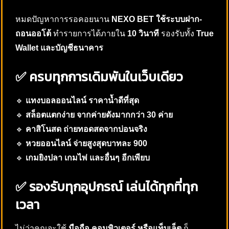
หมดปัญหาการรอคอยนาน
NEXO BET ใช้ระบบฝาก-
ถอนออโต้
ทำรายการได้ภายใน
10 วินาที
รองรับทั้ง
True
Wallet และบัญชีธนาคาร
✅ ครบทุกการเดิมพันในเว็บเดียว
🔹
แทงบอลออนไลน์ ราคาน้ำดีที่สุด
🔹
สล็อตแตกง่าย จากค่ายดังมากกว่า 30 ค่าย
🔹
คาสิโนสด ถ่ายทอดสดจากบ่อนจริง
🔹
หวยออนไลน์ จ่ายสูงสุดบาทละ 900
🔹
เกมยิงปลา เกมไพ่ และอื่นๆ อีกเพียบ
✅ รองรับทุกอุปกรณ์ เล่นได้ทุกที่ทุก
เวลา
ไม่ว่าคุณจะใช้
มือถือ คอมพิวเตอร์ หรือแท็บเล็ต
ก็