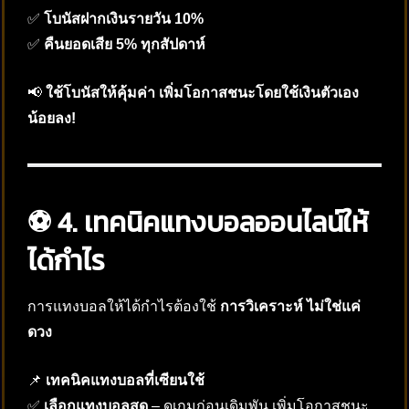
✅
โบนัสฝากเงินรายวัน 10%
✅
คืนยอดเสีย 5% ทุกสัปดาห์
📢
ใช้โบนัสให้คุ้มค่า เพิ่มโอกาสชนะโดยใช้เงินตัวเอง
น้อยลง!
⚽ 4. เทคนิคแทงบอลออนไลน์ให้
ได้กำไร
การแทงบอลให้ได้กำไรต้องใช้
การวิเคราะห์ ไม่ใช่แค่
ดวง
📌
เทคนิคแทงบอลที่เซียนใช้
✅
เลือกแทงบอลสด
– ดูเกมก่อนเดิมพัน เพิ่มโอกาสชนะ