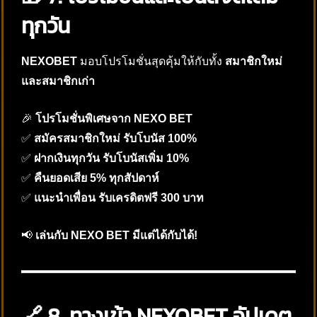
ทุกวัน
NEXOBET
มอบโปรโมชั่นสุดคุ้มให้กับทั้ง
สมาชิกใหม่
และสมาชิกเก่า
🎉
โปรโมชั่นพิเศษจาก NEXO BET
✅
สมัครสมาชิกใหม่ รับโบนัส 100%
✅
ฝากเงินทุกวัน รับโบนัสเพิ่ม 10%
✅
คืนยอดเสีย 5% ทุกสัปดาห์
✅
แนะนำเพื่อน รับเครดิตฟรี 300 บาท
📢
เล่นกับ NEXO BET มีแต่ได้กับได้!
🔗 8. ทางเข้า NEXOBET อัปเดต