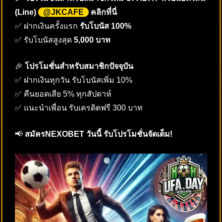
(Line)
@JKCAFE
คลิกที่นี่
✅ ฝากเงินครั้งแรก
รับโบนัส 100%
✅ รับโบนัสสูงสุด
5,000 บาท
🎉
โปรโมชั่นสำหรับสมาชิกปัจจุบัน
✅ ฝากเงินทุกวัน รับโบนัสเพิ่ม 10%
✅ คืนยอดเสีย 5% ทุกสัปดาห์
✅ แนะนำเพื่อน รับเครดิตฟรี 300 บาท
📢
สมัครNEXOBET วันนี้ รับโปรโมชั่นจัดเต็ม!