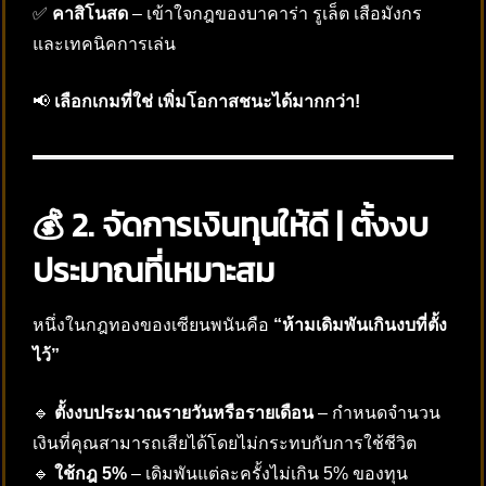
✅
คาสิโนสด
– เข้าใจกฎของบาคาร่า รูเล็ต เสือมังกร
และเทคนิคการเล่น
📢
เลือกเกมที่ใช่ เพิ่มโอกาสชนะได้มากกว่า!
💰 2. จัดการเงินทุนให้ดี | ตั้งงบ
ประมาณที่เหมาะสม
หนึ่งในกฎทองของเซียนพนันคือ
“ห้ามเดิมพันเกินงบที่ตั้ง
ไว้”
🔹
ตั้งงบประมาณรายวันหรือรายเดือน
– กำหนดจำนวน
เงินที่คุณสามารถเสียได้โดยไม่กระทบกับการใช้ชีวิต
🔹
ใช้กฎ 5%
– เดิมพันแต่ละครั้งไม่เกิน 5% ของทุน