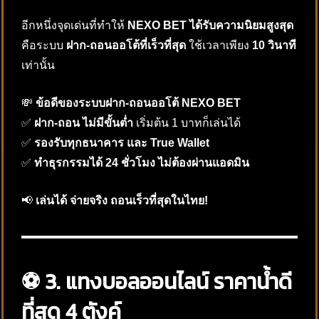
อีกหนึ่งจุดเด่นที่ทำให้
NEXO BET ได้รับความนิยมสูงสุด
คือระบบ
ฝาก-ถอนออโต้ที่เร็วที่สุด
ใช้เวลาเพียง
10 วินาที
เท่านั้น
💸
ข้อดีของระบบฝาก-ถอนออโต้ NEXO BET
✅
ฝาก-ถอน ไม่มีขั้นต่ำ
เริ่มต้น 1 บาทก็เล่นได้
✅
รองรับทุกธนาคาร และ True Wallet
✅
ทำธุรกรรมได้ 24 ชั่วโมง ไม่ต้องผ่านแอดมิน
📢
เล่นได้ จ่ายจริง ถอนเร็วที่สุดในไทย!
⚽ 3. แทงบอลออนไลน์ ราคาน้ำดี
ที่สุด 4 ตังค์