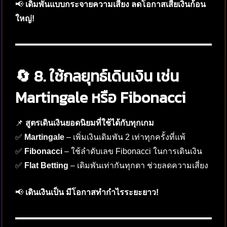
📢
เดิมพันแบบกระจายความเสี่ยง ลดโอกาสเสียเงินก้อน
ใหญ่!
🔄 8. ใช้กลยุทธ์เดินเงิน เช่น
Martingale หรือ Fibonacci
📌
สูตรเดินเงินยอดนิยมที่ใช้ได้กับทุกเกม
✅
Martingale
– เพิ่มเงินเดิมพัน 2 เท่าทุกครั้งที่แพ้
✅
Fibonacci
– ใช้ลำดับเลข Fibonacci ในการเดินเงิน
✅
Flat Betting
– เดิมพันเท่ากันทุกตา ช่วยลดความเสี่ยง
📢
เดินเงินเป็น มีโอกาสทำกำไรระยะยาว!