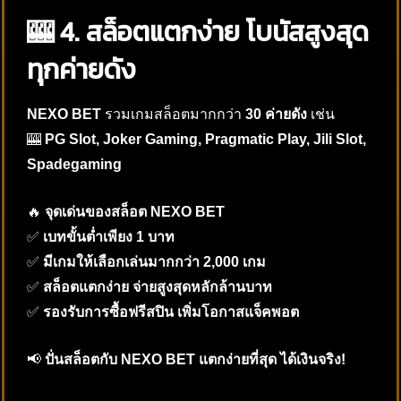
🎰 4. สล็อตแตกง่าย โบนัสสูงสุด
ทุกค่ายดัง
NEXO BET
รวมเกมสล็อตมากกว่า
30 ค่ายดัง
เช่น
🎰
PG Slot, Joker Gaming, Pragmatic Play, Jili Slot,
Spadegaming
🔥
จุดเด่นของสล็อต NEXO BET
✅
เบทขั้นต่ำเพียง 1 บาท
✅
มีเกมให้เลือกเล่นมากกว่า 2,000 เกม
✅
สล็อตแตกง่าย จ่ายสูงสุดหลักล้านบาท
✅
รองรับการซื้อฟรีสปิน เพิ่มโอกาสแจ็คพอต
📢
ปั่นสล็อตกับ NEXO BET แตกง่ายที่สุด ได้เงินจริง!