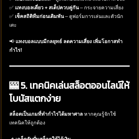
✅
แทงบอลเดี่ยว + สเต็ปควบคู่กัน
– กระจายความเสี่ยง
✅
เช็คสถิติทีมก่อนเดิมพัน
– ดูฟอร์มการเล่นและตัวนัก
เตะ
📢
แทงบอลแบบมีกลยุทธ์ ลดความเสี่ยง เพิ่มโอกาสทำ
กำไร!
🎰 5. เทคนิคเล่นสล็อตออนไลน์ให้
โบนัสแตกง่าย
สล็อตเป็นเกมที่ทำกำไรได้มหาศาล
หากคุณรู้จักใช้
เทคนิคให้ถูกต้อง