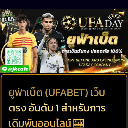
ยูฟ่าเบ็ต (UFABET) เว็บ
ตรง อันดับ 1 สำหรับการ
เดิมพันออนไลน์ 🎰