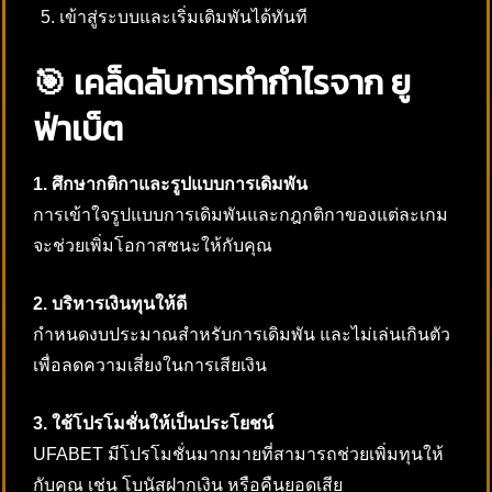
เข้าสู่ระบบและเริ่มเดิมพันได้ทันที
🎯 เคล็ดลับการทำกำไรจาก ยู
ฟ่าเบ็ต
1. ศึกษากติกาและรูปแบบการเดิมพัน
การเข้าใจรูปแบบการเดิมพันและกฎกติกาของแต่ละเกม
จะช่วยเพิ่มโอกาสชนะให้กับคุณ
2. บริหารเงินทุนให้ดี
กำหนดงบประมาณสำหรับการเดิมพัน และไม่เล่นเกินตัว
เพื่อลดความเสี่ยงในการเสียเงิน
3. ใช้โปรโมชั่นให้เป็นประโยชน์
UFABET มีโปรโมชั่นมากมายที่สามารถช่วยเพิ่มทุนให้
กับคุณ เช่น โบนัสฝากเงิน หรือคืนยอดเสีย