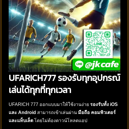
UFARICH777 รองรับทุกอุปกรณ์
เล่นได้ทุกที่ทุกเวลา
UFARICH 777 ออกแบบมาให้ใช้งานง่าย
รองรับทั้ง iOS
และ Android
สามารถเข้าเล่นผ่าน
มือถือ คอมพิวเตอร์
และแท็บเล็ต
โดยไม่ต้องดาวน์โหลดแอป