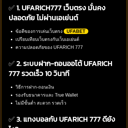
✅
1. UFARICH777 เว็บตรง มั่นคง
ปลอดภัย ไม่ผ่านเอเย่นต์
ข้อดีของการเล่นเว็บตรง
UFABET
เปรียบเทียบเว็บตรงกับเว็บเอเย่นต์
ความปลอดภัยของ UFARICH 777
✅
2. ระบบฝาก-ถอนออโต้ UFARICH
777 รวดเร็ว 10 วินาที
วิธีการฝาก-ถอนเงิน
รองรับธนาคารและ True Wallet
ไม่มีขั้นต่ำ สะดวก รวดเร็ว
✅
3. แทงบอลกับ UFARICH 777 ดียัง