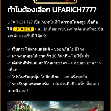
ทำไมต้องเลือก UFARICH777?
UFARICH 777 เป็นเว็บพนันที่มี
ความมั่นคงสูง เชื่อถือ
ได้
UFABET
และเป็นที่ยอมรับของนักเดิมพันทั่วเอเชีย
จุดเด่นของเว็บนี้ ได้แก่:
✅
เว็บตรง ไม่ผ่านเอเย่นต์
– ปลอดภัย ไม่มีโกง
✅
ฝาก-ถอนออโต้ รวดเร็ว 10 วินาที
– ไม่มีขั้นต่ำ
✅
เดิมพันกีฬาและคาสิโนครบวงจร
– แทงบอล บาคาร่า
สล็อต
✅
โปรโมชั่นสุดคุ้ม โบนัสเพียบ
– แจกจริงทุกวัน
✅
รองรับทุกแพลตฟอร์ม
– เล่นผ่านมือถือ แท็บเล็ต และ
คอมพิวเตอร์