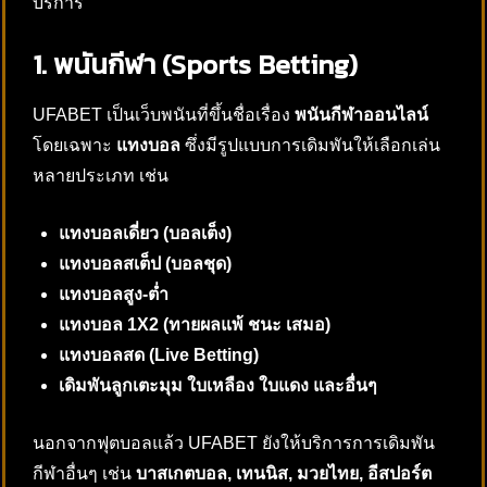
บริการ
1. พนันกีฬา (Sports Betting)
UFABET เป็นเว็บพนันที่ขึ้นชื่อเรื่อง
พนันกีฬาออนไลน์
โดยเฉพาะ
แทงบอล
ซึ่งมีรูปแบบการเดิมพันให้เลือกเล่น
หลายประเภท เช่น
แทงบอลเดี่ยว (บอลเต็ง)
แทงบอลสเต็ป (บอลชุด)
แทงบอลสูง-ต่ำ
แทงบอล 1X2 (ทายผลแพ้ ชนะ เสมอ)
แทงบอลสด (Live Betting)
เดิมพันลูกเตะมุม ใบเหลือง ใบแดง และอื่นๆ
นอกจากฟุตบอลแล้ว UFABET ยังให้บริการการเดิมพัน
กีฬาอื่นๆ เช่น
บาสเกตบอล, เทนนิส, มวยไทย, อีสปอร์ต