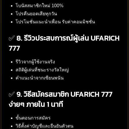
โบนัสสมาชิกใหม่ 100%
โปรคืนยอดเสียทุกวัน
โปรโมชั่นแนะนำเพื่อน รับค่าคอมมิชชั่น
✅
8. รีวิวประสบการณ์ผู้เล่น UFARICH
777
รีวิวจากผู้ใช้งานจริง
สถิติผู้เล่นที่ชนะรางวัลใหญ่
คำแนะนำจากเซียนพนัน
✅
9. วิธีสมัครสมาชิก UFARICH 777
ง่ายๆ ภายใน 1 นาที
ขั้นตอนการสมัคร
วิธีตั้งค่าบัญชีและยืนยันตัวตน