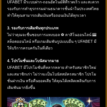
UFABET มีระบบฝาก-ถอนอัตโนมัติที่รวดเร็ว และสะดวก
รองรับการทำธุรกรรมผ่านธนาคารชั้นนำในประเทศไทย
ทำให้คุณสามารถเติมเงินหรือถอนเงินได้ทุกเวลา
3. รองรับการเดิมพันทุกประเภท
ไม่ว่าคุณจะชื่นชอบการแทงบอล ⚽ คาสิโนออนไลน์ 🎰
สล็อตออนไลน์ หรือเกมเดิมพันรูปแบบอื่น ๆ UFABET มี
ให้บริการครบครันในที่เดียว
4. โปรโมชั่นและโบนัสมากมาย
UFABET มีโปรโมชั่นที่หลากหลาย สำหรับสมาชิกใหม่
และสมาชิกเก่า ไม่ว่าจะเป็นโบนัสสมัครสมาชิก โปรโม
ชั่นฝากเงิน หรือคืนยอดเสีย ให้คุณได้เพลิดเพลินกับการ
เดิมพันมากยิ่งขึ้น