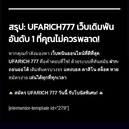
สรุป: UFARICH777 เว็บเดิมพัน
อันดับ 1 ที่คุณไม่ควรพลาด!
หากคุณกำลังมองหา
เว็บพนันออนไลน์ที่ดีที่สุด
UFARICH
777
คือคำตอบที่ใช่! ด้วยระบบที่ทันสมัย
ฝาก-
ถอนออโต้
เดิมพันครบวงจร
แทงบอล คาสิโน สล็อต หวย
สมัครง่าย
เล่นได้ทุกที่ทุกเวลา
🔥
สมัคร UFARICH 777 วันนี้ รับโบนัสพิเศษ!
🔥
[elementor-template id=”279″]