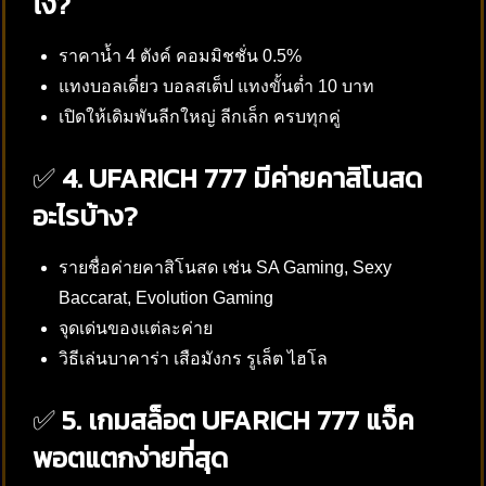
ไง?
ราคาน้ำ 4 ตังค์ คอมมิชชั่น 0.5%
แทงบอลเดี่ยว บอลสเต็ป แทงขั้นต่ำ 10 บาท
เปิดให้เดิมพันลีกใหญ่ ลีกเล็ก ครบทุกคู่
✅
4. UFARICH 777 มีค่ายคาสิโนสด
อะไรบ้าง?
รายชื่อค่ายคาสิโนสด เช่น SA Gaming, Sexy
Baccarat, Evolution Gaming
จุดเด่นของแต่ละค่าย
วิธีเล่นบาคาร่า เสือมังกร รูเล็ต ไฮโล
✅
5. เกมสล็อต UFARICH 777 แจ็ค
พอตแตกง่ายที่สุด