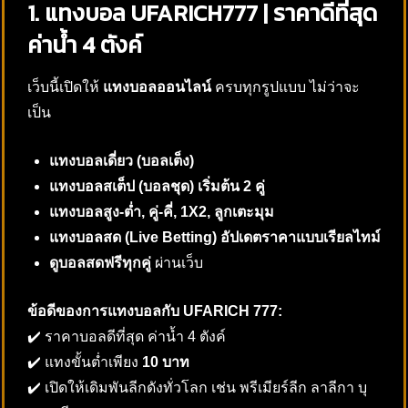
1. แทงบอล UFARICH777 | ราคาดีที่สุด
ค่าน้ำ 4 ตังค์
เว็บนี้เปิดให้
แทงบอลออนไลน์
ครบทุกรูปแบบ ไม่ว่าจะ
เป็น
แทงบอลเดี่ยว (บอลเต็ง)
แทงบอลสเต็ป (บอลชุด) เริ่มต้น 2 คู่
แทงบอลสูง-ต่ำ, คู่-คี่, 1X2, ลูกเตะมุม
แทงบอลสด (Live Betting) อัปเดตราคาแบบเรียลไทม์
ดูบอลสดฟรีทุกคู่
ผ่านเว็บ
ข้อดีของการแทงบอลกับ UFARICH 777:
✔️ ราคาบอลดีที่สุด ค่าน้ำ 4 ตังค์
✔️ แทงขั้นต่ำเพียง
10 บาท
✔️ เปิดให้เดิมพันลีกดังทั่วโลก เช่น พรีเมียร์ลีก ลาลีกา บุ