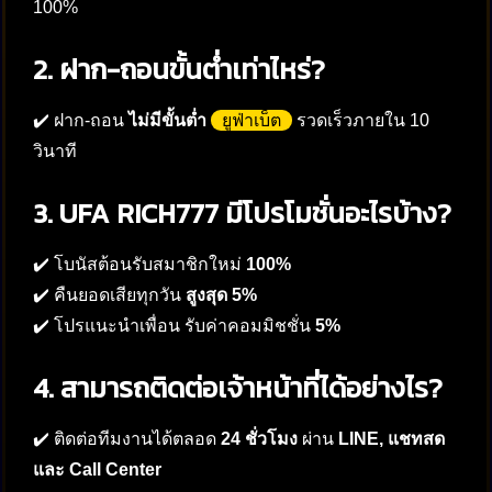
100%
2. ฝาก-ถอนขั้นต่ำเท่าไหร่?
✔️ ฝาก-ถอน
ไม่มีขั้นต่ำ
ยูฟ่าเบ็ต
รวดเร็วภายใน 10
วินาที
3. UFA RICH777 มีโปรโมชั่นอะไรบ้าง?
✔️ โบนัสต้อนรับสมาชิกใหม่
100%
✔️ คืนยอดเสียทุกวัน
สูงสุด 5%
✔️ โปรแนะนำเพื่อน รับค่าคอมมิชชั่น
5%
4. สามารถติดต่อเจ้าหน้าที่ได้อย่างไร?
✔️ ติดต่อทีมงานได้ตลอด
24 ชั่วโมง
ผ่าน
LINE, แชทสด
และ Call Center