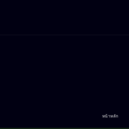
หน้าหลัก