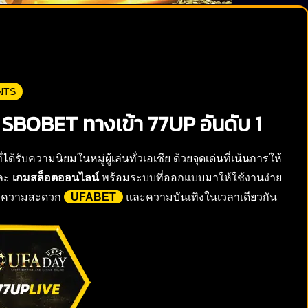
NTS
SBOBET ทางเข้า 77UP อันดับ 1
รับความนิยมในหมู่ผู้เล่นทั่วเอเชีย ด้วยจุดเด่นที่เน้นการให้
ละ
เกมสล็อตออนไลน์
พร้อมระบบที่ออกแบบมาให้ใช้งานง่าย
ทั้งความสะดวก
UFABET
และความบันเทิงในเวลาเดียวกัน