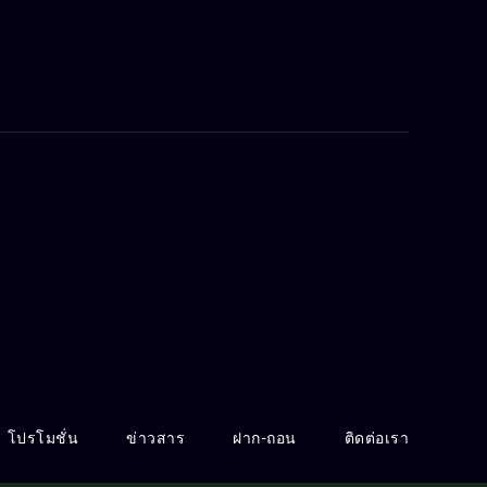
โปรโมชั่น
ข่าวสาร
ฝาก-ถอน
ติดต่อเรา