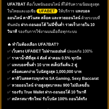
UFA7BAT
คือเว็บพนันออนไลน์ ที่ได้รับความนิยมสูงสุด
ในไทยและเอเชีย
UFABET
ให้บริการ
แทงบอล
ออนไลน์ คาสิโนสด สล็อต และหวยออนไลน์
ด้วยระบบที่
ทันสมัย
ฝาก-ถอนออโต้ ไม่มีขั้นต่ำ รวดเร็วภายใน 10
วินาที
รองรับการใช้งานบนมือถือทุกระบบ
🔥 ทำไมต้องเลือก UFA7BAT?
✅
เว็บตรง UFABET ไม่ผ่านเอเย่นต์
ปลอดภัย 100%
✅
ราคาน้ำดีที่สุด 4 ตังค์ ค่าคอม 0.5% ทุกบิล
✅
แทงบอลขั้นต่ำ 10 บาท สเต็ปเริ่มต้น 2 คู่
✅
สล็อตแตกง่าย โบนัสสูงสุด 1,000,000 บาท
✅
คาสิโนสดครบทุกค่าย SA Gaming, Sexy Baccarat
✅
หวยออนไลน์ จ่ายสูงสุดบาทละ 900 ไม่มีเลขอั้น
✅
รองรับ True Wallet ฝาก-ถอนออโต้ 10 วินาที
✅
สมัครสมาชิกใหม่ รับโบนัส 100% ถอนได้จริง