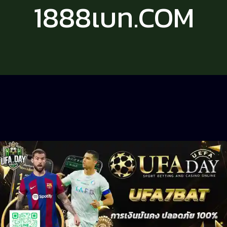
1888เบท.COM