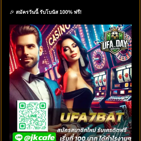
🎉
สมัครวันนี้ รับโบนัส 100% ฟรี!