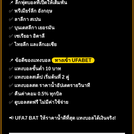
📌
ลีกฟุตบอลที่เปิดให้เดิมพัน
✅
พรีเมียร์ลีก อังกฤษ
✅
ลาลีกา สเปน
✅
บุนเดสลีกา เยอรมัน
✅
เซเรียอา อิตาลี
✅
ไทยลีก และลีกเอเชีย
📌
ข้อดีของแทงบอล
ทางเข้า UFABET
✅
แทงบอลขั้นต่ำ 10 บาท
✅
แทงบอลสเต็ป เริ่มต้นที่ 2 คู่
✅
แทงบอลสด ราคาน้ำอัปเดตรายวินาที
✅
คืนค่าคอม 0.5% ทุกบิล
✅
ดูบอลสดฟรี ไม่มีค่าใช้จ่าย
📢
UFA7 BAT ให้ราคาน้ำดีที่สุด แทงบอลได้เงินจริง!