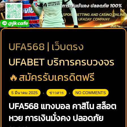
UFA568 | เว็บตรง
UFABET บริการครบวงจร
🔥สมัครรับเครดิตฟรี
5 มีนาคม 2025
ข่าวสาร
NO COMMENTS
UFA568 แทงบอล คาสิโน สล็อต
หวย การเงินมั่งคง ปลอดภัย