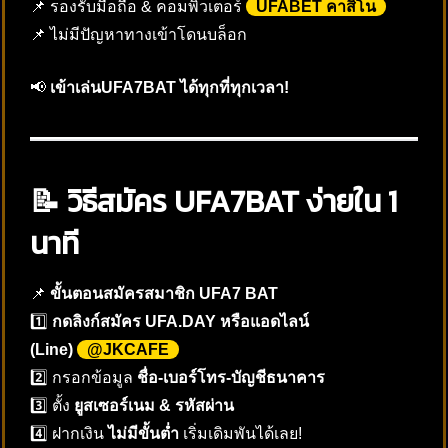
📌 รองรับมือถือ & คอมพิวเตอร์
UFABET คาสิโน
📌 ไม่มีปัญหาทางเข้าโดนบล็อก
📢
เข้าเล่นUFA7BAT ได้ทุกที่ทุกเวลา!
📝 วิธีสมัคร UFA7BAT ง่ายใน 1
นาที
📌
ขั้นตอนสมัครสมาชิก UFA7 BAT
1️⃣
กดลิงก์สมัคร
UFA.DAY หรือแอดไลน์
(Line)
@JKCAFE
2️⃣ กรอกข้อมูล
ชื่อ-เบอร์โทร-บัญชีธนาคาร
3️⃣ ตั้ง
ยูสเซอร์เนม & รหัสผ่าน
4️⃣ ฝากเงิน
ไม่มีขั้นต่ำ
เริ่มเดิมพันได้เลย!