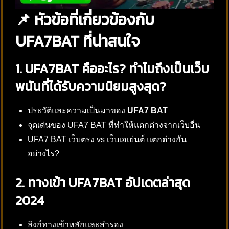
📌 หัวข้อที่เกี่ยวข้องกับ
UFA7BAT ที่น่าสนใจ
1. UFA7BAT คืออะไร? ทำไมถึงเป็นเว็บ
พนันที่ได้รับความนิยมสูงสุด?
ประวัติและความเป็นมาของ
UFA7 BAT
จุดเด่นของ UFA7 BAT ที่ทำให้แตกต่างจากเว็บอื่น
UFA7 BAT เว็บตรง vs เว็บเอเย่นต์ แตกต่างกัน
อย่างไร?
2. ทางเข้า UFA7BAT อัปเดตล่าสุด
2024
ลิงก์ทางเข้าหลักและสำรอง