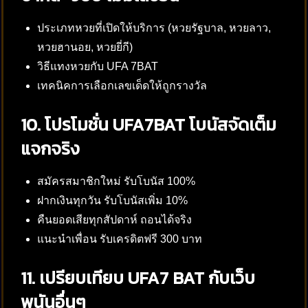
ประเภทหวยที่เปิดให้บริการ (หวยรัฐบาล, หวยลาว,
หวยฮานอย, หวยยี่กี)
วิธีแทงหวยกับ UFA 7BAT
เทคนิคการเลือกเลขเด็ดให้ถูกรางวัล
10. โปรโมชั่น UFA7BAT โบนัสจัดเต็ม
แจกจริง
สมัครสมาชิกใหม่ รับโบนัส 100%
ฝากเงินทุกวัน รับโบนัสเพิ่ม 10%
คืนยอดเสียทุกสัปดาห์ ถอนได้จริง
แนะนำเพื่อน รับเครดิตฟรี 300 บาท
11. เปรียบเทียบ UFA7 BAT กับเว็บ
พนันอื่นๆ