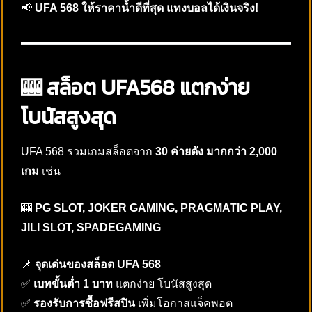
📢
UFA 568 ให้ราคาน้ำดีที่สุด แทงบอลได้เงินจริง!
🎰 สล็อต UFA568 แตกง่าย
โบนัสสูงสุด
UFA 568 รวมเกมสล็อตจาก
30 ค่ายดัง มากกว่า 2,000
เกม
เช่น
🎰
PG SLOT, JOKER GAMING, PRAGMATIC PLAY,
JILI SLOT, SPADEGAMING
📌
จุดเด่นของสล็อต UFA 568
✅
เบทขั้นต่ำ 1 บาท
แตกง่าย โบนัสสูงสุด
✅
รองรับการซื้อฟรีสปิน
เพิ่มโอกาสแจ็คพอต