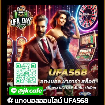
⚽ แทงบอลออนไลน์ UFA568