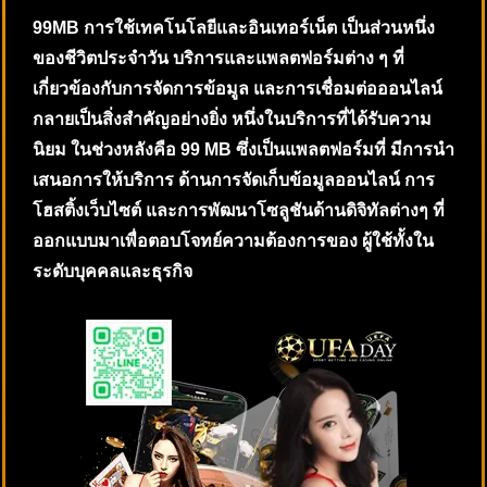
99MB การใช้เทคโนโลยีและอินเทอร์เน็ต เป็นส่วนหนึ่ง
ของชีวิตประจำวัน บริการและแพลตฟอร์มต่าง ๆ ที่
เกี่ยวข้องกับการจัดการข้อมูล และการเชื่อมต่อออนไลน์
กลายเป็นสิ่งสำคัญอย่างยิ่ง หนึ่งในบริการที่ได้รับความ
นิยม ในช่วงหลังคือ 99 MB ซึ่งเป็นแพลตฟอร์มที่ มีการนำ
เสนอการให้บริการ ด้านการจัดเก็บข้อมูลออนไลน์ การ
โฮสติ้งเว็บไซต์ และการพัฒนาโซลูชันด้านดิจิทัลต่างๆ ที่
ออกแบบมาเพื่อตอบโจทย์ความต้องการของ ผู้ใช้ทั้งใน
ระดับบุคคลและธุรกิจ