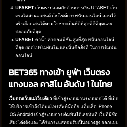
UFABET
เว็บตรงปลอดภัยด้านการเงิน UFABET เว็บ
ตรงไม่ผ่านเอเย่นต์ เว็บไซต์การพนันออนไลน์ ถอนได้
จริงเลือกเล่นได้ตามใจชอบเป็นที่ดีที่สุดที่ดีที่สุดและ
ปลอดภัยที่สุด
UFABET
ค่าน้ำ ค่าคอมมิชั่น สูงที่สุด พนันออนไลน์
ที่สุด ยอดโปรโมชันใน และนั่นคือสิ่งที่ ในการเดิมพัน
ออนไลน์
BET365
ทางเข้า ยูฟ่า เว็บตรง
แทงบอล คาสิโน อันดับ 1 ในไทย
เว็บตรงเว็บแม่เว็บเดียว
ที่เข้าสู่ระบบผ่านระบบออโต้ ที่เปิด
ให้บริการเข้าถึงได้บนโทรศัพท์มือถือ แท็บเล็ต iPhone
iOS Android เข้าสู่ระบบการเดิมพันได้เลยทันที เว็บที่มีชื่อ
เสียงโด่งดังและ ได้รับกระแสตอบรับเป็นอย่างสูง ออกแบบ