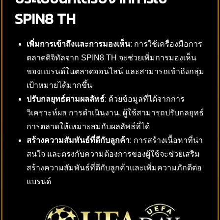
SPIN8 TH
เพิ่มการเข้าถึงและการมองเห็น
: การใช้เครื่องมือการ
ตลาดดิจิทัลจาก SPIN8 TH จะช่วยเพิ่มการมองเห็น
ของแบรนด์ในตลาดออนไลน์ และสามารถเข้าถึงกลุ่ม
เป้าหมายได้มากขึ้น
ปรับกลยุทธ์ตามผลลัพธ์
: ด้วยข้อมูลที่ได้จากการ
วิเคราะห์ผล การดำเนินงาน, ผู้ใช้สามารถปรับกลยุทธ์
การตลาดให้เหมาะสมกับผลลัพธ์ที่ได้
สร้างความสัมพันธ์ที่ดีกับลูกค้า
: การสร้างเนื้อหาที่น่า
สนใจ และตรงกับความต้องการของผู้ใช้จะช่วยเสริม
สร้างความสัมพันธ์ที่ดีกับลูกค้าและเพิ่มความภักดีต่อ
แบรนด์