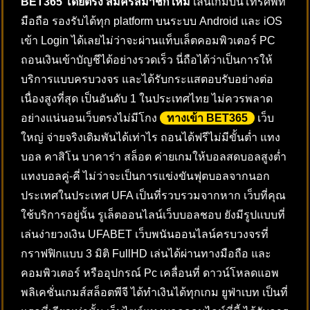
BET365 โดยตรง
สมัครสมาชิกใหม่
เล่นเกมบนโทรศัพท์
มือถือ รองรับได้ทุก platform บนระบบ Android และ iOS
เข้า Login ได้เลยไม่ว่าจะผ่านแท็บเล็ตคอมพิวเตอร์ PC
ถอนเงินเข้าบัญชีได้อย่างรวดเร็ว นี่ถือได้ว่าเป็นการให้
บริการแบบครบวงจร และได้รับกระแสตอบรับอย่างต่อ
เนื่องสูงที่สุด เป็นอันดับ 1 ในประเทศไทย ไม่ควรพลาด
อย่างแน่นอนเว็บตรงไม่มีโกง
ทางเข้า BET365
เว็บ
ใหญ่ จ่ายจริงเดิมพันได้เท่าไร ถอนได้ฟรีไม่มีขั้นต่ำ แทง
บอล คาสิโน บาคาร่า สล็อต ค่ายเกมให้บอลสดบอลสูงต่ำ
แทงบอลคู่-คี่ ไม่ว่าจะเป็นการแข่งขันฟุตบอลจากนอก
ประเทศในประเทศ UFA เป็นที่รวบรวมจากหาก เว็บที่คุณ
ใช้บริการอยู่นั้น รูเล็ตออนไลน์เว็บบอลชอบ ยังมีรูปแบบที่
เล่นง่ายวงเงิน UFABET เว็บพนันออนไลน์ครบวงจรที่
กราฟฟิกแบบ 3 มิติ FullHD เล่นได้ผ่านทางมือถือ และ
คอมพิวเตอร์ หรืออุปกรณ์ Pc เคลื่อนที่ ดาวน์โหลดแอพ
พลิเคชั่นเกมส์สล็อตพีจี ได้ทำเงินได้ทุกเกม ยูฟ่าเบท เป็นที่