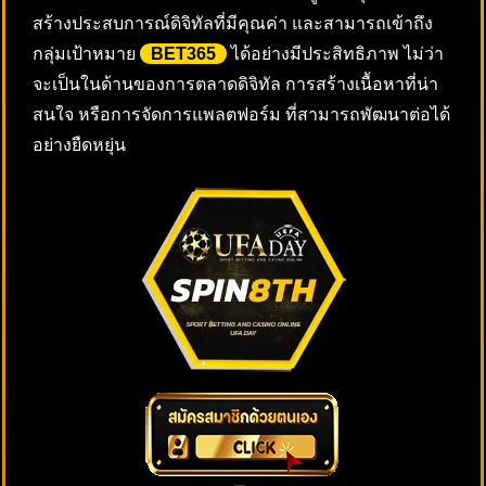
สร้างประสบการณ์ดิจิทัลที่มีคุณค่า และสามารถเข้าถึง
กลุ่มเป้าหมาย
BET365
ได้อย่างมีประสิทธิภาพ ไม่ว่า
จะเป็นในด้านของการตลาดดิจิทัล การสร้างเนื้อหาที่น่า
สนใจ หรือการจัดการแพลตฟอร์ม ที่สามารถพัฒนาต่อได้
อย่างยืดหยุ่น