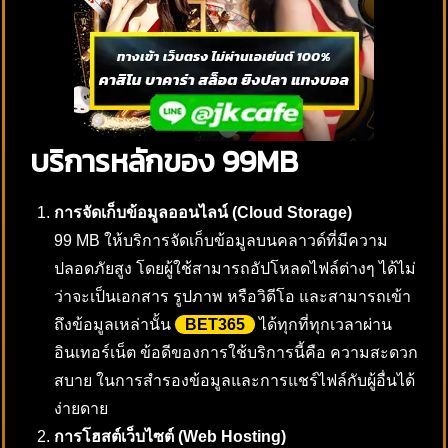
บริการหลักของ 99MB
การจัดเก็บข้อมูลออนไลน์ (Cloud Storage)
99 MB ให้บริการจัดเก็บข้อมูลบนคลาวด์ที่มีความ
ปลอดภัยสูง โดยผู้ใช้สามารถอัปโหลดไฟล์ต่างๆ ได้ไม่
ว่าจะเป็นเอกสาร รูปภาพ หรือวิดีโอ และสามารถเข้า
ถึงข้อมูลเหล่านั้น
BET365
ได้ทุกที่ทุกเวลาผ่าน
อินเทอร์เน็ต ข้อดีของการใช้บริการนี้คือ ความสะดวก
สบาย ในการสำรองข้อมูลและการแชร์ไฟล์กับผู้อื่นได้
ง่ายดาย
การโฮสต์เว็บไซต์ (Web Hosting)