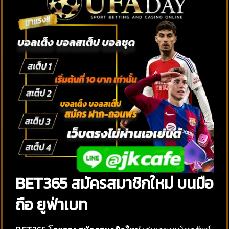
BET365
สมัครสมาชิกใหม่ บนมือ
ถือ ยูฟ่าเบท