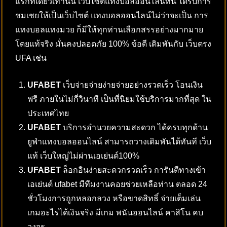
แรกที่เดียวเท่านั้น เว็บไซต์แทงบอลออนไลน์ที่นี้ ได้รับการ
ชมเชยให้เป็นเว็บไซต์ แทงบอลออนไลน์ไม่ว่าจะเป็น การ
แทงบอลแทงมวย ก็มีให้ทุกท่านเลือกสรรอย่างมากมาย
โดยแท้จริง มั่นคงปลอดภัย 100% ข้อดี เดิมพันกับ เว็บตรง
UFA เช่น
UFABET
เว็บจ่ายจ่ายง่ายจ่ายอย่างรวดเร็ว โอนเงิน
ฟรี ภายในไม่กี่วินาที เป็นที่นิยมใช้บริการมากที่สุด ใน
ประเทศไทย
UFABET
บริการอำนวยความสะดวก ได้ครบทุกด้าน
ยูฟ่าแทงบอลออนไลน์ สามารถวางเดิมพันได้ทันที เว็บ
แท้ เว็บใหญ่ไม่ผ่านเอเย่นต์100%
UFABET
ล็อกอินง่ายสะดวกรวดเร็ว การันตีทางเข้า
เอเย่นต์ ufabet มีทีมงานคอยช่วยเหลือท่าน ตลอด 24
ชั่วโมงการถูกหลอกลวง หรือขาดสิทธิ์ จ่ายเต็มเล่น
เกมอะไรได้เงินจริง มีเกม พนันออนไลน์ คาสิโน คบ
วงจร