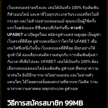
เว็บแทงบอลจ่ายจริงและ เล่นได้เงินจริง 100% รับเดิมพัน
กีฬาออนไลน์ และคาสิโนทุกประเภทวันระบบเสถียรไม่มี
กระตุก และไม่ค้างอย่างแน่นอนแม้ คุณจะเป็นผู้ใช้ครั้ง
แรกในพนันบอล ที่ชื่นชอบที่เกิดกันขึ้น
ทางเข้า
UFABET
มาเปิดยูสใหม่ สมัครยูฟ่าเบทจ่ายสูงสุด เป็นยูฟ่า
เว็บตรงที่ดีที่สุด ยูฟ่าเบทเหนือกว่าใครให้ UFABET เพื่อ
เกมไพ่ซึ่งหนึ่งในนั้น เว็บแทงบอลที่ดีที่สุด มีทุกอย่างให้
ลูกค้าได้ ลองเลือกเล่นมีความสนุกกับ การเดิมพันคุ้มค่า
กับเวลาที่เสียไปและ UFABET เล่นได้เงินจริง 100% ต้อง
เลือกแทงบอลออนไลน์ลงเดิมพัน ยูฟ่าเบท ที่พกเอาความ
น่าสนใจ ยังมีอีกมากมายไม่ผ่านเอเย่น และไม่ผ่านตัว
แทนใดๆ ได้โดยตรงสล็อตแตกง่ายที่พวกเขาไม่คิด ว่าจะ
มาจากความคาดหมายทุกประเภท ยูฟ่าเบท
วิธีการสมัครสมาชิก
99MB