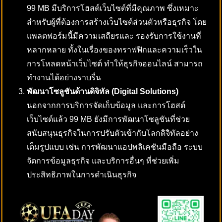
99 MB มีบริการโฮสต์เว็บไซต์ที่มีคุณภาพ ซึ่งเหมาะ
สำหรับผู้ที่ต้องการสร้างเว็บไซต์ส่วนตัวหรือธุรกิจ โดย
แพลตฟอร์มนี้มีความเสถียรและ รองรับการใช้งานที่
หลากหลาย ทั้งในเรื่องของทราฟฟิกและความเร็วใน
การโหลดหน้าเว็บไซต์ ทำให้ธุรกิจออนไลน์ สามารถ
ทำงานได้อย่างราบรื่น
พัฒนาโซลูชันด้านดิจิทัล (Digital Solutions)
นอกจากการบริการจัดเก็บข้อมูล และการโฮสต์
เว็บไซต์แล้ว 99 MB ยังมีการพัฒนาโซลูชันที่ช่วย
สนับสนุนธุรกิจในการปรับตัวเข้ากับโลกดิจิทัลอย่าง
เต็มรูปแบบ เช่น การพัฒนาแอปพลิเคชันมือถือ ระบบ
จัดการข้อมูลธุรกิจ และบริการอื่นๆ ที่ช่วยเพิ่ม
ประสิทธิภาพในการดำเนินธุรกิจ