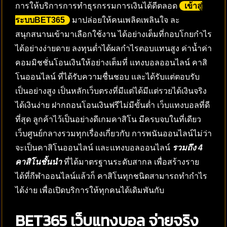
การให้บริการการทำธุรกรรมการเงินได้ดีตลอด
เข้าสู่
ระบบBET365
มาปล่อยให้คนเพลิดเพลินใจ ละ
สนุกสนานเข้ามาเลือกใช้งาน ได้อย่างเต็มที่กอบโกยกำไร
ได้อย่างง่ายดาย ลงทุนต่ำได้ผลกำไรตอบแทนสูง ค่าน้ำค่า
คอมมิชชั่นโอนเงินให้อย่างเต็มที่ แทงบอลออนไลน์ คาสิ
โนออนไลน์ ที่ได้รับความชื่นชอบ และได้รับแต่ตอบรับ
เป็นอย่างสูง เป็นหลักเว็บตรงที่มีแต่ได้มีแต่รวยได้เงินจริง
ได้เงินง่าย ฝากถอนโอนเงินฟรีไม่มีขั้นต่ำ เว็บแทงบอลที่ดี
ที่สุด ลูกค้าไว้เป็นอย่างดีเกมคาสิโน มีครบจบในที่เดียว
เว็บศูนย์กลางรวมทุกเรื่องเกี่ยวกับ การพนันออนไลน์ไม่ว่า
จะเป็นคาสิโนออนไลน์ และแทงบอลออนไลน์
รวมถึง 4
คาสิโนชั้นนำ
ที่ได้มาตรฐานระดับสากล เพื่อสร้างราย
ได้ที่กีฬาออนไลน์แล้วก็ คาสิโนทุกชนิดสามารถทำกำไร
ได้ง่าย เพื่อเปิดบริการให้ทุกคนได้เดิมพันกับ
BET365 เว็บแทงบอล จ่ายจริง