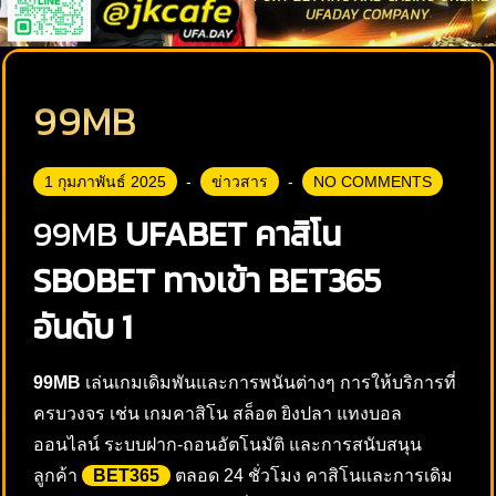
99MB
1 กุมภาพันธ์ 2025
ข่าวสาร
NO COMMENTS
99MB
UFABET คาสิโน
SBOBET ทางเข้า BET365
อันดับ 1
99MB
เล่นเกมเดิมพันและการพนันต่างๆ การให้บริการที่
ครบวงจร เช่น เกมคาสิโน สล็อต ยิงปลา แทงบอล
ออนไลน์ ระบบฝาก-ถอนอัตโนมัติ และการสนับสนุน
ลูกค้า
BET365
ตลอด 24 ชั่วโมง คาสิโนและการเดิม