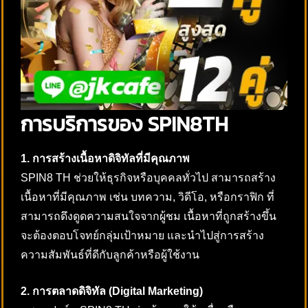
การบริการของ SPIN8TH
1. การสร้างเนื้อหาดิจิทัลที่มีคุณภาพ
SPIN8 TH ช่วยให้ธุรกิจหรือบุคคลทั่วไป สามารถสร้าง
เนื้อหาที่มีคุณภาพ เช่น บทความ, วิดีโอ, หรือกราฟิก ที่
สามารถดึงดูดความสนใจจากผู้ชม เนื้อหาที่ถูกสร้างขึ้น
จะต้องตอบโจทย์กลุ่มเป้าหมาย และนำไปสู่การสร้าง
ความสัมพันธ์ที่ดีกับลูกค้าหรือผู้ใช้งาน
2. การตลาดดิจิทัล (Digital Marketing)