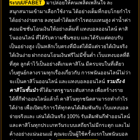
ระบบUFABET
มาปล่อยให้คนเพลิดเพลินใจ ละ
สนุกสนานเข้ามาเลือกใช้งาน ได้อย่างเต็มที่กอบโกยกำไร
ได้อย่างง่ายดาย ลงทุนต่ำได้ผลกำไรตอบแทนสูง ค่าน้ำค่า
คอมมิชชั่นโอนเงินให้อย่างเต็มที่ แทงบอลออนไลน์ คาสิ
โนออนไลน์ ที่ได้รับความชื่นชอบ และได้รับแต่ตอบรับ
เป็นอย่างสูง เป็นหลักเว็บตรงที่มีแต่ได้มีแต่รวยได้เงินจริง
ได้เงินง่าย ฝากถอนโอนเงินฟรีไม่มีขั้นต่ำ เว็บแทงบอลที่ดี
ที่สุด ลูกค้าไว้เป็นอย่างดีเกมคาสิโน มีครบจบในที่เดียว
เว็บศูนย์กลางรวมทุกเรื่องเกี่ยวกับ การพนันออนไลน์ไม่ว่า
จะเป็นคาสิโนออนไลน์ และแทงบอลออนไลน์
รวมถึง 4
คาสิโนชั้นนำ
ที่ได้มาตรฐานระดับสากล เพื่อสร้างราย
ได้ที่กีฬาออนไลน์แล้วก็ คาสิโนทุกชนิดสามารถทำกำไร
ได้ง่าย เพื่อเปิดบริการให้ทุกคนได้เดิมพันกับ เว็บแทงบอล
จ่ายจริงและ เล่นได้เงินจริง 100% รับเดิมพันกีฬาออนไลน์
และคาสิโนทุกประเภทวันระบบเสถียรไม่มีกระตุก และไม่
ค้างอย่างแน่นอนแม้ คุณจะเป็นผู้ใช้ครั้งแรกในพนันบอล