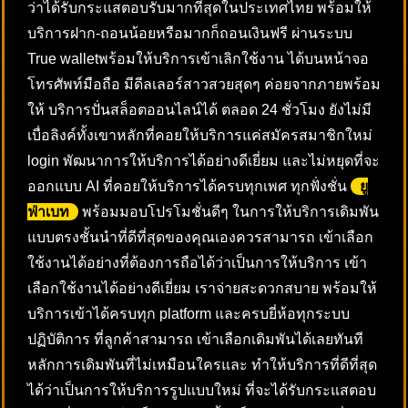
ว่าได้รับกระแสตอบรับมากที่สุดในประเทศไทย พร้อมให้
บริการฝาก-ถอนน้อยหรือมากก็ถอนเงินฟรี ผ่านระบบ
True walletพร้อมให้บริการเข้าเลิกใช้งาน ได้บนหน้าจอ
โทรศัพท์มือถือ มีดีลเลอร์สาวสวยสุดๆ ค่อยจากภายพร้อม
ให้ บริการปั่นสล็อตออนไลน์ได้ ตลอด 24 ชั่วโมง ยังไม่มี
เบื่อลิงค์ทั้งเขาหลักที่คอยให้บริการแค่สมัครสมาชิกใหม่
login พัฒนาการให้บริการได้อย่างดีเยี่ยม และไม่หยุดที่จะ
ออกแบบ AI ที่คอยให้บริการได้ครบทุกเพศ ทุกฟั่งชั่น
ยู
ฟ่าเบท
พร้อมมอบโปรโมชั่นดีๆ ในการให้บริการเดิมพัน
แบบตรงชั้นนำที่ดีที่สุดของคุณเองควรสามารถ เข้าเลือก
ใช้งานได้อย่างที่ต้องการถือได้ว่าเป็นการให้บริการ เข้า
เลือกใช้งานได้อย่างดีเยี่ยม เราจ่ายสะดวกสบาย พร้อมให้
บริการเข้าได้ครบทุก platform และครบยี่ห้อทุกระบบ
ปฏิบัติการ ที่ลูกค้าสามารถ เข้าเลือกเดิมพันได้เลยทันที
หลักการเดิมพันที่ไม่เหมือนใครและ ทำให้บริการที่ดีที่สุด
ได้ว่าเป็นการให้บริการรูปแบบใหม่ ที่จะได้รับกระแสตอบ