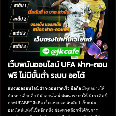
เว็บพนันออนไลน์ UFA ฝาก-ถอน
ฟรี ไม่มีขั้นต่ำ ระบบ ออโต้
แทงบอลออนไลน์ ฝาก-ถอนรวดเร็ว มือถือ
มีทุกอย่างให้
กัน ทางเลือกคือ กีฬาออนไลน์ พัฒนาระบบให้ มีประสิทธิ์
ภาพUFABETมือถือ เว็บแทงบอล อันดับ 1 เว็บพนัน
ออนไลน์แห่งนี้เป็นอีกหนึ่ง ช่องทางเลือกที่ได้รับการ