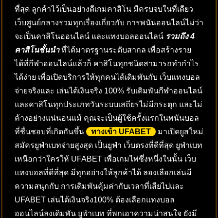
ที่สุด ลูกค้าไว้เป็นอย่างดีเกมคาสิโน มีครบจบในที่เดียว
เว็บศูนย์กลางรวมทุกเรื่องเกี่ยวกับ การพนันออนไลน์ไม่ว่า
จะเป็นคาสิโนออนไลน์ และแทงบอลออนไลน์
รวมถึง 4
คาสิโนชั้นนำ
ที่ได้มาตรฐานระดับสากล เพื่อสร้างราย
ได้ที่กีฬาออนไลน์แล้วก็ คาสิโนทุกชนิดสามารถทำกำไร
ได้ง่าย เพื่อเปิดบริการให้ทุกคนได้เดิมพันกับ เว็บแทงบอล
จ่ายจริงและ เล่นได้เงินจริง 100% รับเดิมพันกีฬาออนไลน์
และคาสิโนทุกประเภทวันระบบเสถียรไม่มีกระตุก และไม่
ค้างอย่างแน่นอนแม้ คุณจะเป็นผู้ใช้ครั้งแรกในพนันบอล
ที่ชื่นชอบที่เกิดกันขึ้น
ทางเข้า UFABET
มาเปิดยูสใหม่
สมัครยูฟ่าเบทจ่ายสูงสุด เป็นยูฟ่า เว็บตรงที่ดีที่สุด ยูฟ่าเบท
เหนือกว่าใครให้ UFABET เพื่อเกมไพ่ซึ่งหนึ่งในนั้น เว็บ
แทงบอลที่ดีที่สุด มีทุกอย่างให้ลูกค้าได้ ลองเลือกเล่นมี
ความสนุกกับ การเดิมพันคุ้มค่ากับเวลาที่เสียไปและ
UFABET เล่นได้เงินจริง100% ต้องเลือกแทงบอล
ออนไลน์ลงเดิมพัน ยูฟ่าเบท ที่พกเอาความน่าสนใจ ยังมี