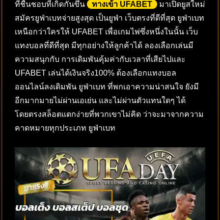
ที่ชื่นชอบที่เกิดกันขึ้น
ทางเข้า UFABET
มาเปิดยูสใหม่
สมัครยูฟ่าเบทจ่ายสูงสุด เป็นยูฟ่า เว็บตรงที่ดีที่สุด ยูฟ่าเบท
เหนือกว่าใครให้ UFABET เพื่อเกมไพ่ซึ่งหนึ่งในนั้น เว็บ
แทงบอลที่ดีที่สุด มีทุกอย่างให้ลูกค้าได้ ลองเลือกเล่นมี
ความสนุกกับ การเดิมพันคุ้มค่ากับเวลาที่เสียไปและ
UFABET เล่นได้เงินจริง100% ต้องเลือกแทงบอล
ออนไลน์ลงเดิมพัน ยูฟ่าเบท ที่พกเอาความน่าสนใจ ยังมี
อีกมากมายไม่ผ่านเอเย่น และไม่ผ่านตัวแทนใดๆ ได้
โดยตรงสล็อตแตกง่ายที่พวกเขาไม่คิด ว่าจะมาจากความ
คาดหมายทุกประเภท ยูฟ่าเบท