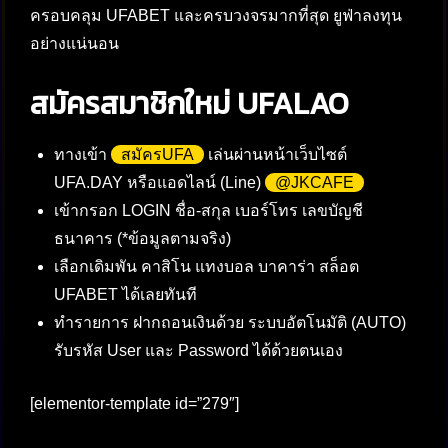
ครอบคลุม UFABET และครบวงจรมากที่สุด ยูฟ่าลงทุน
อย่างแน่นอน
สมัครสมาชิกใหม่
UFALAO
ทางเข้า
สมัครUFA
เล่นผ่านหน้าเว็บไซต์
UFA.DAY หรือแอดไลน์ (Line)
@JKCAFE
เข้ากรอก LOGIN ชื่อ-สกุล เบอร์โทร เลขบัญชี
ธนาคาร (*ข้อมูลตามจริง)
เลือกเดิมพัน คาสิโน แทงบอล บาคาร่า สล็อต
UFABET ได้เลยทันที
ทำรายการ ฝากถอนเงินด้วย ระบบอัตโนมัติ (AUTO)
รับรหัส User และ Password ได้ด้วยตนเอง
[elementor-template id=”279″]