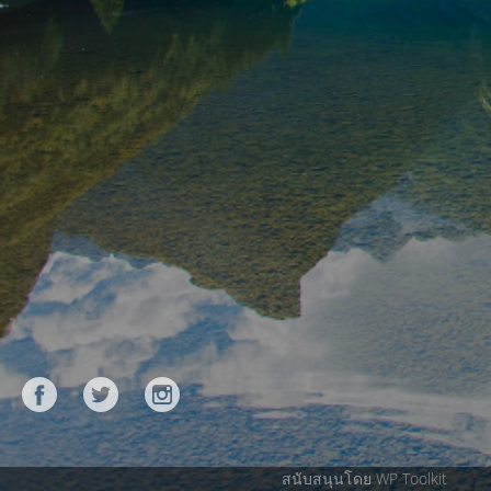
สนับสนุนโดย WP Toolkit