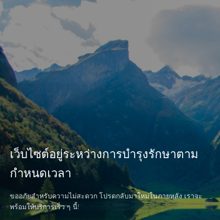
เว็บไซต์อยู่ระหว่างการบำรุงรักษาตาม
กำหนดเวลา
ขออภัยสำหรับความไม่สะดวก โปรดกลับมาใหม่ในภายหลัง เราจะ
พร้อมให้บริการเร็ว ๆ นี้!