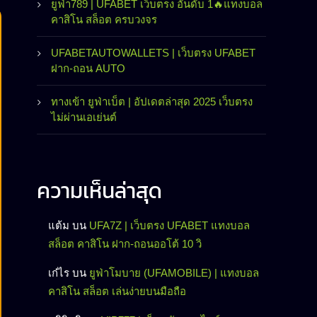
ยูฟ่า789 | UFABET เว็บตรง อันดับ 1🔥แทงบอล
คาสิโน สล็อต ครบวงจร
UFABETAUTOWALLETS | เว็บตรง UFABET
ฝาก-ถอน AUTO
ทางเข้า ยูฟ่าเบ็ต | อัปเดตล่าสุด 2025 เว็บตรง
ไม่ผ่านเอเย่นต์
ความเห็นล่าสุด
แต้ม
บน
UFA7Z | เว็บตรง UFABET แทงบอล
สล็อต คาสิโน ฝาก-ถอนออโต้ 10 วิ
เก๋ไร
บน
ยูฟ่าโมบาย (UFAMOBILE) | แทงบอล
คาสิโน สล็อต เล่นง่ายบนมือถือ