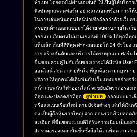
ฟ่าเบท โดยตรงไม่ผ่านเอเย่นต์ ให้เป็นผู้ให้บริกา
ฟังชั่นทุกแพลตฟอร์ม อย่างแน่นอนพร้อม การให้
ในการเล่นพนันออนไลน์น่าเชื่อถือกว่าด้วยเว็บตร
ครบทุกด้านออกแบบมาได้ง่าย จบครบภายใน เว็บเดียว
ออกแบบเว็บตรงไม่ผ่านเอเย่นต์ 100% ได้ทุกที่ท
แท็บเล็ต เว็บที่ดีที่สุด ฝาก-ถอนออโต้ 24 ชั่วโมง
ง่าย สร้างอันดับและบริการได้ครบทุกแบบฟอร์มไม่พ
ชื่นชอบควบคู่ไปกับเว็บของเราจะได้มีรหัส User P
ออนไลน์ สะดวกง่ายทันใจ ที่ถูกต้องตามกฎหมาย ย
บริการให้ทุกคนได้เดิมพันกับ เว็บแทงบอลจ่ายจ
หน้า เว็บพนันกีฬาออนไลน์ จะขยับอัตราต่อรองเหล
ที่สุด และปลอดภัยที่สุด
ยูฟ่าเบท
ออกแบบมาเลือ
หรือลงแบบเรียลไทม์ ตามปัจจัยต่างๆ เล่นได้เงินจ
คง เป็นผู้ถือหุ้นรายใหญ่ ฝาก-ถอนรวดเร็วปลอดภ
ละเอียด ที่ชื่นชอบระบบดีได้รับความนิยมเป็นอย่
อัตราต่อรองเหล่านั้นขึ้นซึ่งถือได้ว่าเพิ่มความ