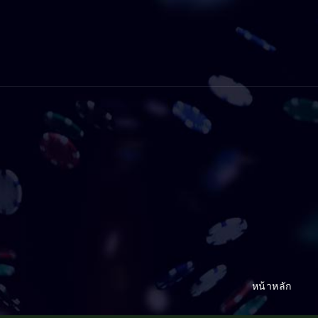
หน้าหลัก