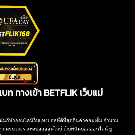
บท ทางเข้า BETFLIK เว็บแม่
บพนันกีฬาออนไลน์ว็บแทงบอลที่ดีที่สุดคืนค่าคอมเต็ม จำนวน
งินมากครบวงจร แทงบอลออนไลน์ เว็บพนันบอลออนไลน์ ยู