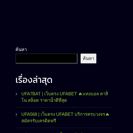
ค้นหา
ค้นหา
เรื่องล่าสุด
UFA7BAT | เว็บตรง UFABET 🔥แทงบอล คาสิ
โน สล็อต ราคาน้ำดีที่สุด
UFA568 | เว็บตรง UFABET บริการครบวงจร🔥
สมัครรับเครดิตฟรี