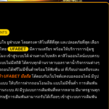
NTS
 ยูฟ่าเบท โดยตรงคาสิโนที่ดีที่สุด และปลอดภัยที่สุด เลือก
ษาไทย
UFABET
มีความเสถียร พร้อมให้บริการการอุ้มชู
โมง เข้าสู่ระบบได้ ผ่านทางเว็บหลัก คาสิโนออนไลน์แบบครบ
แบบไม่มีสถิติ ได้ครบทุกด้านราคาบอลราคาน้ำกิจกรรมต่างๆ
อนได้ฟรีไม่มีขั้นต่ำพร้อมให้ฟังชั่น ui ที่เรียบง่ายเสถียรและ
้า UFABET มือถือ
โต้ตอบกับเว็บไซต์แทงบอลออนไลน์ มีรูป
แบบ ให้บริการฝากถอนโอนเงิน แบบไม่มีขั้นต่ำ การเดิมพัน
ผ่านระบบ AI มีรูปแบบการเดิมพันที่หลากหลาย มีมาตรฐานทุก
ฐีการเดิมพันสามารถรับได้เรื่อยๆ เข้าสู่ระบบการเดิมพัน