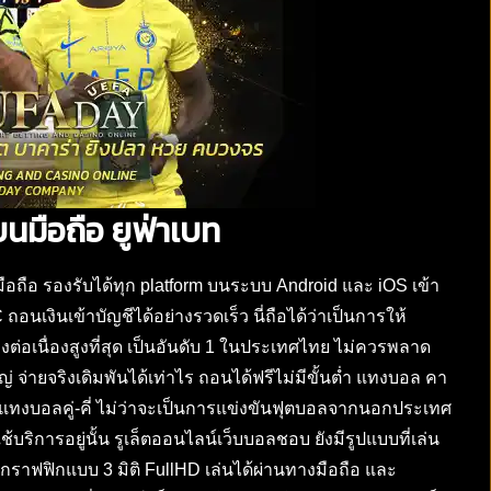
มือถือ ยูฟ่าเบท
อถือ รองรับได้ทุก platform บนระบบ Android และ iOS เข้า
อนเงินเข้าบัญชีได้อย่างรวดเร็ว นี่ถือได้ว่าเป็นการให้
อเนื่องสูงที่สุด เป็นอันดับ 1 ในประเทศไทย ไม่ควรพลาด
ญ่ จ่ายจริงเดิมพันได้เท่าไร ถอนได้ฟรีไม่มีขั้นต่ำ แทงบอล คา
แทงบอลคู่-คี่ ไม่ว่าจะเป็นการแข่งขันฟุตบอลจากนอกประเทศ
บริการอยู่นั้น รูเล็ตออนไลน์เว็บบอลชอบ ยังมีรูปแบบที่เล่น
กราฟฟิกแบบ 3 มิติ FullHD เล่นได้ผ่านทางมือถือ และ