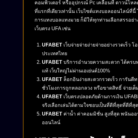
คอมพิวเตอร์ หรืออุปกรณ์ Pc เคลื่อนที่ ดาวน์โหลด
ที่แรกที่เดียวเท่านั้น เว็บไซต์แทงบอลออนไลน์ที่
การแทงบอลแทงมวย ก็มีให้ทุกท่านเลือกสรรอย่าง
เว็บตรง UFA เช่น
UFABET
เว็บจ่ายจ่ายง่ายจ่ายอย่างรวดเร็ว โอ
ประเทศไทย
UFABET
บริการอำนวยความสะดวก ได้ครบทุกด
แท้ เว็บใหญ่ไม่ผ่านเอเย่นต์100%
UFABET
ล็อกอินง่ายสะดวกรวดเร็ว การันตีทา
ชั่วโมงการถูกหลอกลวง หรือขาดสิทธิ์ จ่ายเต
UFABET
เว็บตรงปลอดภัยด้านการเงิน UFABET
จริงเลือกเล่นได้ตามใจชอบเป็นที่ดีที่สุดที่ดีที่
UFABET
ค่าน้ำ ค่าคอมมิชั่น สูงที่สุด พนันอ
ออนไลน์