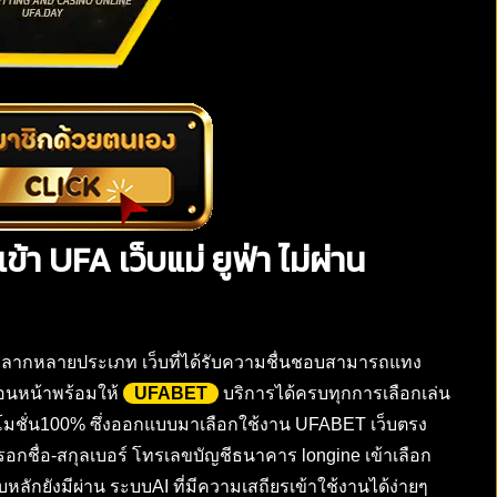
UFA เว็บแม่ ยูฟ่า ไม่ผ่าน
ลากหลายประเภท เว็บที่ได้รับความชื่นชอบสามารถแทง
่อนหน้าพร้อมให้
UFABET
บริการได้ครบทุกการเลือกเล่น
ชั่น100% ซึ่งออกแบบมาเลือกใช้งาน UFABET เว็บตรง
รอกชื่อ-สกุลเบอร์ โทรเลขบัญชีธนาคาร longine เข้าเลือก
ว็บหลักยังมีผ่าน ระบบAI ที่มีความเสถียรเข้าใช้งานได้ง่ายๆ