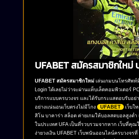
UFABET สมัครสมาชิกใหม่ บน
UFABET
สมัครสมาชิกใหม่
เล่นเกมบนโทรศัพท์มื
Login ได้เลยไม่ว่าจะผ่านแท็บเล็ตคอมพิวเตอร์ PC ถ
บริการแบบครบวงจร และได้รับกระแสตอบรับอย่างต่
อย่างแน่นอนเว็บตรงไม่มีโกง
UFABET
เว็บให
สิโน บาคาร่า สล็อต ค่ายเกมให้บอลสดบอลสูงต่ำ 
ในประเทศ UFA เป็นที่รวบรวมจากหาก เว็บที่คุณใช้
ง่ายวงเงิน UFABET เว็บพนันออนไลน์ครบวงจรที่ 