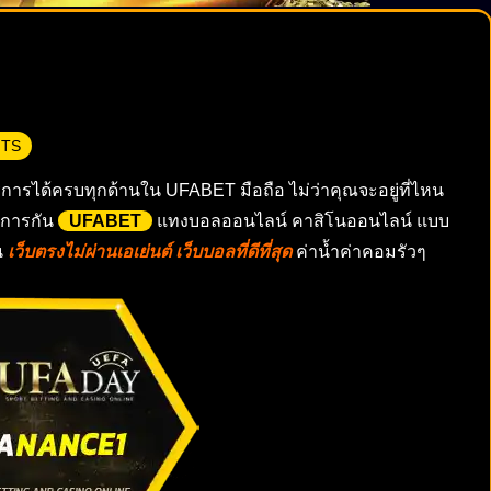
TS
ริการได้ครบทุกด้านใน UFABET มือถือ ไม่ว่าคุณจะอยู่ที่ไหน
ริการกัน
UFABET
แทงบอลออนไลน์ คาสิโนออนไลน์ แบบ
น
เว็บตรงไม่ผ่านเอเย่นต์
เว็บบอลที่ดีที่สุด
ค่าน้ำค่าคอมรัวๆ