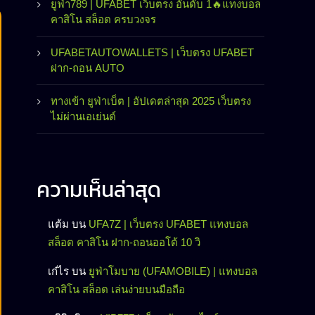
ยูฟ่า789 | UFABET เว็บตรง อันดับ 1🔥แทงบอล
คาสิโน สล็อต ครบวงจร
UFABETAUTOWALLETS | เว็บตรง UFABET
ฝาก-ถอน AUTO
ทางเข้า ยูฟ่าเบ็ต | อัปเดตล่าสุด 2025 เว็บตรง
ไม่ผ่านเอเย่นต์
ความเห็นล่าสุด
แต้ม
บน
UFA7Z | เว็บตรง UFABET แทงบอล
สล็อต คาสิโน ฝาก-ถอนออโต้ 10 วิ
เก๋ไร
บน
ยูฟ่าโมบาย (UFAMOBILE) | แทงบอล
คาสิโน สล็อต เล่นง่ายบนมือถือ