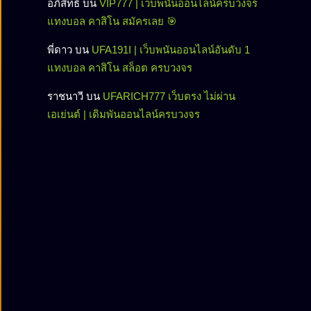
อภิสิทธิ
บน
VIP777 | เว็บพนันออนไลน์ครบวงจร
แทงบอล คาสิโน สมัครเลย 🎯
พี่ดาว
บน
UFA191I | เว็บพนันออนไลน์อันดับ 1
แทงบอล คาสิโน สล็อต ครบวงจร
ราชนาวี
บน
UFARICH777 เว็บตรง ไม่ผ่าน
เอเย่นต์ | เดิมพันออนไลน์ครบวงจร