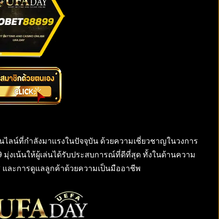
ออนไลน์ที่กำลังมาแรงในปัจจุบัน ด้วยความเชี่ยวชาญในวงการ
น้นให้ผู้เล่นได้รับประสบการณ์ที่ดีที่สุด ทั้งในด้านความ
 และการดูแลลูกค้าด้วยความเป็นมืออาชีพ