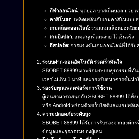
กีฬาออนไลน์
: ฟุตบอล บาสเก็ตบอล มวย เท
คาสิโนสด
: เพลิดเพลินกับเกมคาสิโนแบบสด
เกมสล็อตออนไลน์
: รวมเกมสล็อตยอดนิยมจา
เกมยิงปลา
: เกมสนุกที่เล่นง่าย ได้เงินจริง
อีสปอร์ต
: การแข่งขันเกมออนไลน์ที่ได้รับ
ระบบฝาก-ถอนอัตโนมัติ รวดเร็วทันใจ
SBOBET 88899 มาพร้อมระบบธุรกรรมที่ทันสมั
เวลาไม่เกิน 1 นาที และรองรับธนาคารชั้นน
รองรับทุกแพลตฟอร์มการใช้งาน
ผู้เล่นสามารถสนุกกับ SBOBET 88899 ได้ทั้ง
หรือ Android พร้อมด้วยเว็บไซต์และแอปพลิเคช
ความปลอดภัยระดับสูง
SBOBET 88899 ได้รับการรับรองจากองค์กรที่มี
ข้อมูลและธุรกรรมของผู้เล่น