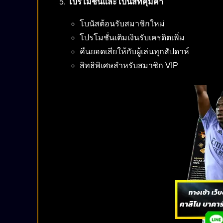
โปรโมชั่นและโบนัสที่คุ้มค่า
โบนัสต้อนรับสมาชิกใหม่
โปรโมชั่นเติมเงินรับเครดิตเพิ่ม
คืนยอดเสียให้กับผู้เล่นทุกสัปดาห์
สิทธิพิเศษสำหรับสมาชิก VIP