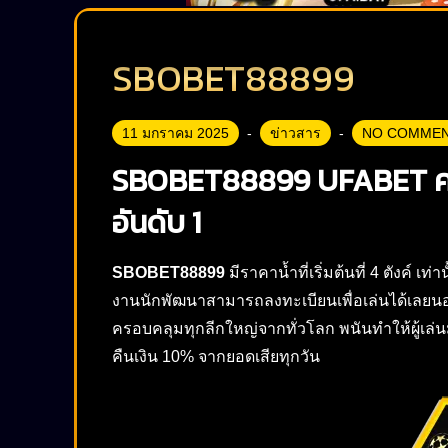
SBOBET88899
11 มกราคม 2025
ข่าวสาร
NO COMME
SBOBET88899 UFABET คา
อันดับ 1
SBOBET88899
มีราคาน้ำที่เริ่มต้นที่ 4 ตังค์ เ
งานนักพัฒนาสามารถลงทะเบียนเพื่อเล่นได้เลย
ครอบคลุมทุกลีกใหญ่จากทั่วโลก พนันทำให้ผู้เล่นมี
คืนเงิน 10% จากยอดเสียทุกวัน