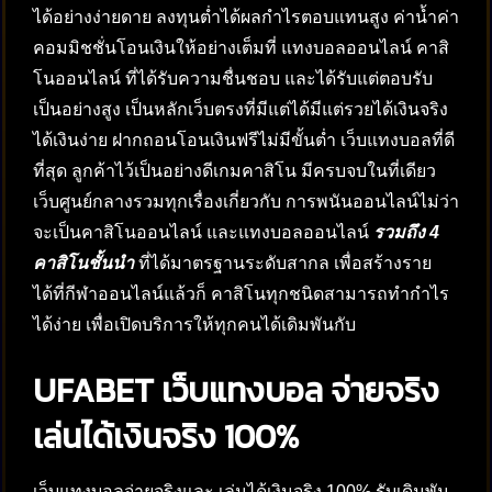
ได้อย่างง่ายดาย ลงทุนต่ำได้ผลกำไรตอบแทนสูง ค่าน้ำค่า
คอมมิชชั่นโอนเงินให้อย่างเต็มที่ แทงบอลออนไลน์ คาสิ
โนออนไลน์ ที่ได้รับความชื่นชอบ และได้รับแต่ตอบรับ
เป็นอย่างสูง เป็นหลักเว็บตรงที่มีแต่ได้มีแต่รวยได้เงินจริง
ได้เงินง่าย ฝากถอนโอนเงินฟรีไม่มีขั้นต่ำ เว็บแทงบอลที่ดี
ที่สุด ลูกค้าไว้เป็นอย่างดีเกมคาสิโน มีครบจบในที่เดียว
เว็บศูนย์กลางรวมทุกเรื่องเกี่ยวกับ การพนันออนไลน์ไม่ว่า
จะเป็นคาสิโนออนไลน์ และแทงบอลออนไลน์
รวมถึง 4
คาสิโนชั้นนำ
ที่ได้มาตรฐานระดับสากล เพื่อสร้างราย
ได้ที่กีฬาออนไลน์แล้วก็ คาสิโนทุกชนิดสามารถทำกำไร
ได้ง่าย เพื่อเปิดบริการให้ทุกคนได้เดิมพันกับ
UFABET เว็บแทงบอล จ่ายจริง
เล่นได้เงินจริง 100%
เว็บแทงบอลจ่ายจริงและ เล่นได้เงินจริง 100% รับเดิมพัน