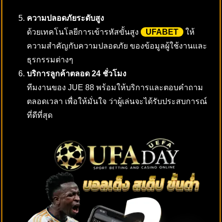
ความปลอดภัยระดับสูง
ด้วยเทคโนโลยีการเข้ารหัสขั้นสูง
UFABET
ให้
ความสำคัญกับความปลอดภัย ของข้อมูลผู้ใช้งานและ
ธุรกรรมต่างๆ
บริการลูกค้าตลอด 24 ชั่วโมง
ทีมงานของ JUE 88 พร้อมให้บริการและตอบคำถาม
ตลอดเวลา เพื่อให้มั่นใจ ว่าผู้เล่นจะได้รับประสบการณ์
ที่ดีที่สุด