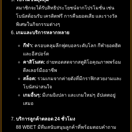
สมาชิกจะได้รับสิทธิประโยชน์จากโปรโมชั่น เช่น
โบนัสต้อนรับ เครดิตฟรี การคืนยอดเสีย และรางวัล
พิเศษในกิจกรรมต่างๆ
เกมและบริการหลากหลาย
กีฬา:
ครอบคลุมลีกฟุตบอลระดับโลก กีฬายอดฮิต
และอีสปอร์ต
คาสิโนสด:
ถ่ายทอดสดจากสตูดิโอคุณภาพพร้อม
ดีลเลอร์มืออาชีพ
สล็อต:
รวมเกมจากค่ายดังที่มีกราฟิกสวยงามและ
โบนัสน่าสนใจ
เกมอื่นๆ:
มีเกมยิงปลา และเกมใหม่ๆ อัปเดตอยู่
เสมอ
บริการลูกค้าตลอด 24 ชั่วโมง
88 WBET มีทีมสนับสนุนลูกค้าที่พร้อมตอบคำถาม