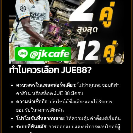
ทำไมควรเลือก JUE88?
ครบวงจรในแพลตฟอร์มเดียว
: ไม่ว่าคุณจะชอบกีฬา
คาสิโน หรือสล็อต JUE 88 มีครบ
ความน่าเชื่อถือ
: เว็บไซต์มีชื่อเสียงและได้รับการ
ยอมรับในวงการเดิมพัน
โปรโมชั่นที่หลากหลาย
: ให้ความคุ้มค่าตั้งแต่เริ่มต้น
ระบบที่ทันสมัย
: การออกแบบและบริการตอบโจทย์ผู้