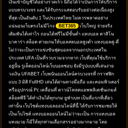
เงินเข้าบัญชีได้อย่างรวดเร็ว นี่ถือได้ว่าเป็นการให้บริการ
แบบครบวงจร และได้รับกระแสตอบรับอย่างต่อเนื่องสูง
ที่สุด เป็นอันดับ 1 ในประเทศไทย ไม่ควรพลาดอย่าง
แน่นอนเว็บตรงไม่มีโกง
BET365
เว็บใหญ่ จ่ายจริง
เดิมพันได้เท่าไร ถอนได้ฟรีไม่มีขั้นต่ำ แทงบอล คาสิโน
บาคาร่า สล็อต ค่ายเกมให้บอลสดบอลสูงต่ำ แทงบอลคู่-คี่
ไม่ว่าจะเป็นการแข่งขันฟุตบอลจากนอกประเทศใน
ประเทศ UFA เป็นที่รวบรวมจากหาก เว็บที่คุณใช้บริการ
อยู่นั้น รูเล็ตออนไลน์เว็บบอลชอบ ยังมีรูปแบบที่เล่นง่าย
วงเงิน UFABET เว็บพนันออนไลน์ครบวงจรที่ กราฟฟิก
แบบ 3 มิติ FullHD เล่นได้ผ่านทางมือถือ และคอมพิวเตอร์
หรืออุปกรณ์ Pc เคลื่อนที่ ดาวน์โหลดแอพพลิเคชั่นเกมส์
สล็อตพีจี ได้ทำเงินได้ทุกเกม ยูฟ่าเบท เป็นที่แรกที่เดียว
เท่านั้น เว็บไซต์แทงบอลออนไลน์ที่นี้ ได้รับการชมเชยให้
เป็นเว็บไซต์ แทงบอลออนไลน์ไม่ว่าจะเป็น การแทงบอล
แทงมวย ก็มีให้ทุกท่านเลือกสรรอย่างมากมาย โดย