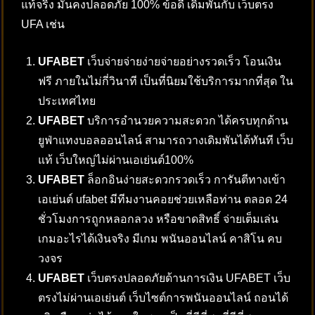
แท้จริง มั่นคงปลอดภัย 100% ข้อดี เดิมพันกับ เว็บตรง
UFA เช่น
UFABET
เว็บจ่ายจ่ายง่ายจ่ายอย่างรวดเร็ว โอนเงิน
ฟรี ภายในไม่กี่วินาที เป็นที่นิยมใช้บริการมากที่สุด ใน
ประเทศไทย
UFABET
บริการอำนวยความสะดวก ได้ครบทุกด้าน
ยูฟ่าแทงบอลออนไลน์ สามารถวางเดิมพันได้ทันที เว็บ
แท้ เว็บใหญ่ไม่ผ่านเอเย่นต์100%
UFABET
ล็อกอินง่ายสะดวกรวดเร็ว การันตีทางเข้า
เอเย่นต์ ufabet มีทีมงานคอยช่วยเหลือท่าน ตลอด 24
ชั่วโมงการถูกหลอกลวง หรือขาดสิทธิ์ จ่ายเต็มเล่น
เกมอะไรได้เงินจริง มีเกม พนันออนไลน์ คาสิโน คบ
วงจร
UFABET
เว็บตรงปลอดภัยด้านการเงิน UFABET เว็บ
ตรงไม่ผ่านเอเย่นต์ เว็บไซต์การพนันออนไลน์ ถอนได้