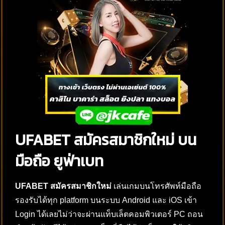
UFABET สมัครสมาชิกใหม่ บน
มือถือ ยูฟ่าเบท
UFABET
สมัครสมาชิกใหม่
เล่นเกมบนโทรศัพท์มือถือ
รองรับได้ทุก platform บนระบบ Android และ iOS เข้า
Login ได้เลยไม่ว่าจะผ่านแท็บเล็ตคอมพิวเตอร์ PC ถอน