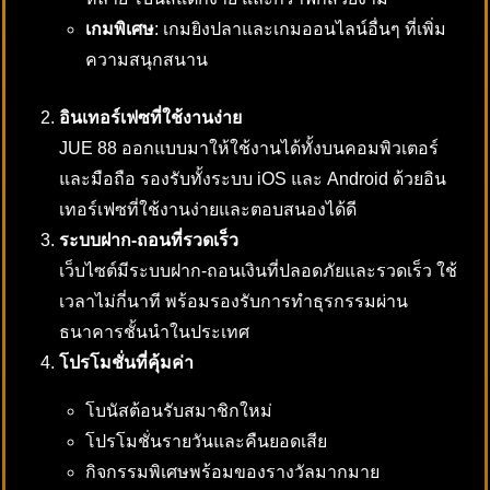
เกมพิเศษ
: เกมยิงปลาและเกมออนไลน์อื่นๆ ที่เพิ่ม
ความสนุกสนาน
อินเทอร์เฟซที่ใช้งานง่าย
JUE 88 ออกแบบมาให้ใช้งานได้ทั้งบนคอมพิวเตอร์
และมือถือ รองรับทั้งระบบ iOS และ Android ด้วยอิน
เทอร์เฟซที่ใช้งานง่ายและตอบสนองได้ดี
ระบบฝาก-ถอนที่รวดเร็ว
เว็บไซต์มีระบบฝาก-ถอนเงินที่ปลอดภัยและรวดเร็ว ใช้
เวลาไม่กี่นาที พร้อมรองรับการทำธุรกรรมผ่าน
ธนาคารชั้นนำในประเทศ
โปรโมชั่นที่คุ้มค่า
โบนัสต้อนรับสมาชิกใหม่
โปรโมชั่นรายวันและคืนยอดเสีย
กิจกรรมพิเศษพร้อมของรางวัลมากมาย