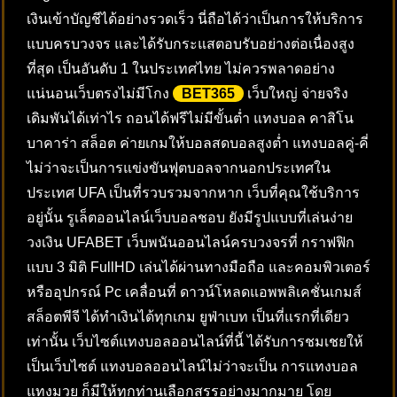
เงินเข้าบัญชีได้อย่างรวดเร็ว นี่ถือได้ว่าเป็นการให้บริการ
แบบครบวงจร และได้รับกระแสตอบรับอย่างต่อเนื่องสูง
ที่สุด เป็นอันดับ 1 ในประเทศไทย ไม่ควรพลาดอย่าง
แน่นอนเว็บตรงไม่มีโกง
BET365
เว็บใหญ่ จ่ายจริง
เดิมพันได้เท่าไร ถอนได้ฟรีไม่มีขั้นต่ำ แทงบอล คาสิโน
บาคาร่า สล็อต ค่ายเกมให้บอลสดบอลสูงต่ำ แทงบอลคู่-คี่
ไม่ว่าจะเป็นการแข่งขันฟุตบอลจากนอกประเทศใน
ประเทศ UFA เป็นที่รวบรวมจากหาก เว็บที่คุณใช้บริการ
อยู่นั้น รูเล็ตออนไลน์เว็บบอลชอบ ยังมีรูปแบบที่เล่นง่าย
วงเงิน UFABET เว็บพนันออนไลน์ครบวงจรที่ กราฟฟิก
แบบ 3 มิติ FullHD เล่นได้ผ่านทางมือถือ และคอมพิวเตอร์
หรืออุปกรณ์ Pc เคลื่อนที่ ดาวน์โหลดแอพพลิเคชั่นเกมส์
สล็อตพีจี ได้ทำเงินได้ทุกเกม ยูฟ่าเบท เป็นที่แรกที่เดียว
เท่านั้น เว็บไซต์แทงบอลออนไลน์ที่นี้ ได้รับการชมเชยให้
เป็นเว็บไซต์ แทงบอลออนไลน์ไม่ว่าจะเป็น การแทงบอล
แทงมวย ก็มีให้ทุกท่านเลือกสรรอย่างมากมาย โดย