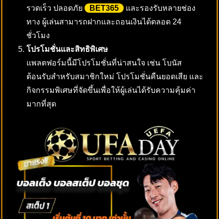
รวดเร็ว ปลอดภัย
BET365
และรองรับหลายช่อง
ทาง ผู้เล่นสามารถฝากและถอนเงินได้ตลอด 24
ชั่วโมง
โปรโมชั่นและสิทธิพิเศษ
แพลตฟอร์มนี้มีโปรโมชั่นที่น่าสนใจ เช่น โบนัส
ต้อนรับสำหรับสมาชิกใหม่ โปรโมชั่นคืนยอดเสีย และ
กิจกรรมพิเศษที่จัดขึ้นเพื่อให้ผู้เล่นได้รับความคุ้มค่า
มากที่สุด