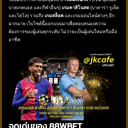
บาสเกตบอล และกีฬาอื่นๆ)
เกมคาสิโนสด
(บาคาร่า รูเล็ต
และไฮโล) รวมถึง
เกมสล็อต
และเกมออนไลน์ต่างๆ อีก
มากมาย เว็บไซต์นี้ออกแบบมาเพื่อตอบสนองความ
ต้องการของผู้เล่นทุกระดับ ไม่ว่าจะเป็นผู้เล่นใหม่หรือมือ
อาชีพ
จุดเด่นของ 88WBET