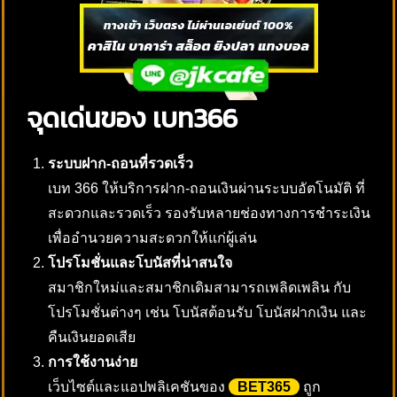
จุดเด่นของ เบท366
ระบบฝาก-ถอนที่รวดเร็ว
เบท 366 ให้บริการฝาก-ถอนเงินผ่านระบบอัตโนมัติ ที่
สะดวกและรวดเร็ว รองรับหลายช่องทางการชำระเงิน
เพื่ออำนวยความสะดวกให้แก่ผู้เล่น
โปรโมชั่นและโบนัสที่น่าสนใจ
สมาชิกใหม่และสมาชิกเดิมสามารถเพลิดเพลิน กับ
โปรโมชั่นต่างๆ เช่น โบนัสต้อนรับ โบนัสฝากเงิน และ
คืนเงินยอดเสีย
การใช้งานง่าย
เว็บไซต์และแอปพลิเคชันของ
BET365
ถูก