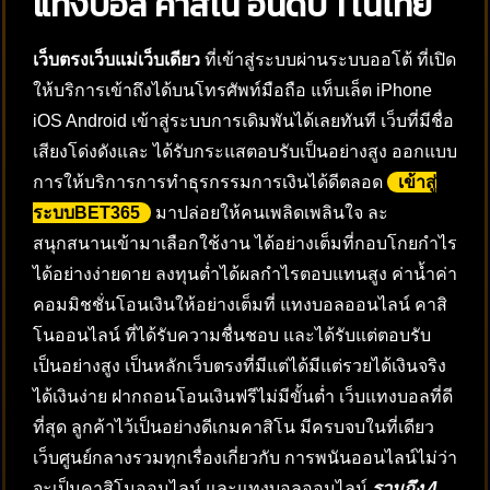
แทงบอล คาสิโน อันดับ 1 ในไทย
เว็บตรงเว็บแม่เว็บเดียว
ที่เข้าสู่ระบบผ่านระบบออโต้ ที่เปิด
ให้บริการเข้าถึงได้บนโทรศัพท์มือถือ แท็บเล็ต iPhone
iOS Android เข้าสู่ระบบการเดิมพันได้เลยทันที เว็บที่มีชื่อ
เสียงโด่งดังและ ได้รับกระแสตอบรับเป็นอย่างสูง ออกแบบ
การให้บริการการทำธุรกรรมการเงินได้ดีตลอด
เข้าสู่
ระบบBET365
มาปล่อยให้คนเพลิดเพลินใจ ละ
สนุกสนานเข้ามาเลือกใช้งาน ได้อย่างเต็มที่กอบโกยกำไร
ได้อย่างง่ายดาย ลงทุนต่ำได้ผลกำไรตอบแทนสูง ค่าน้ำค่า
คอมมิชชั่นโอนเงินให้อย่างเต็มที่ แทงบอลออนไลน์ คาสิ
โนออนไลน์ ที่ได้รับความชื่นชอบ และได้รับแต่ตอบรับ
เป็นอย่างสูง เป็นหลักเว็บตรงที่มีแต่ได้มีแต่รวยได้เงินจริง
ได้เงินง่าย ฝากถอนโอนเงินฟรีไม่มีขั้นต่ำ เว็บแทงบอลที่ดี
ที่สุด ลูกค้าไว้เป็นอย่างดีเกมคาสิโน มีครบจบในที่เดียว
เว็บศูนย์กลางรวมทุกเรื่องเกี่ยวกับ การพนันออนไลน์ไม่ว่า
จะเป็นคาสิโนออนไลน์ และแทงบอลออนไลน์
รวมถึง 4