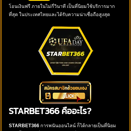
โอนเงินฟรี ภายในไม่กี่วินาที เป็นที่นิยมใช้บริการมาก
ที่สุด ในประเทศไทยและได้รับความน่าเชื่อถือสูงสุด
STARBET366 คืออะไร?
STARBET366
การพนันออนไลน์ ก็ได้กลายเป็นที่นิยม