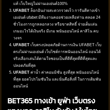
แท้ เว็บใหญ่ไม่ผ่านเอเย่นต์100%
UFABET
ล็อกอินง่ายสะดวกรวดเร็ว การันตีทางเข้า
เอเย่นต์ ufabet มีทีมงานคอยช่วยเหลือท่าน ตลอด 24
ชั่วโมงการถูกหลอกลวง หรือขาดสิทธิ์ จ่ายเต็มเล่น
เกมอะไรได้เงินจริง มีเกม พนันออนไลน์ คาสิโน คบ
วงจร
UFABET
เว็บตรงปลอดภัยด้านการเงิน UFABET เว็บ
ตรงไม่ผ่านเอเย่นต์ เว็บไซต์การพนันออนไลน์ ถอนได้
จริงเลือกเล่นได้ตามใจชอบเป็นที่ดีที่สุดที่ดีที่สุดและ
ปลอดภัยที่สุด
UFABET
ค่าน้ำ ค่าคอมมิชั่น สูงที่สุด พนันออนไลน์
ที่สุด ยอดโปรโมชันใน และนั่นคือสิ่งที่ ในการเดิมพัน
ออนไลน์
BET365
ทางเข้า ยูฟ่า เว็บตรง