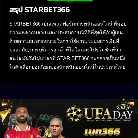
สรุป STARBET366
STARBET366 เป็นแพลตฟอร์มการพนันออนไลน์ ที่มอบ
ความหลากหลาย และประสบการณ์ที่ดีที่สุดให้กับผู้เล่น
ด้วยความสะดวกสบายในการใช้งาน, ระบบการเงินที่
ปลอดภัย, การบริการลูกค้าที่ใส่ใจ และโปรโมชั่นที่น่า
สนใจ มันจึงไม่แปลกที่ STAR BET366 จะกลายเป็นหนึ่ง
ในตัวเลือกยอดนิยมของนักพนันออนไลน์ในประเทศไทย