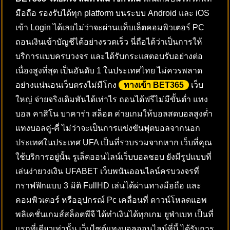
มือถือ รองรับได้ทุก platform บนระบบ Android และ iOS
เข้า Login ได้เลยไม่ว่าจะผ่านแท็บเล็ตคอมพิวเตอร์ PC
ถอนเงินเข้าบัญชีได้อย่างรวดเร็ว นี่ถือได้ว่าเป็นการให้
บริการแบบครบวงจร และได้รับกระแสตอบรับอย่างต่อ
เนื่องสูงที่สุด เป็นอันดับ 1 ในประเทศไทย ไม่ควรพลาด
อย่างแน่นอนเว็บตรงไม่มีโกง
ทางเข้า BET365
เว็บ
ใหญ่ จ่ายจริงเดิมพันได้เท่าไร ถอนได้ฟรีไม่มีขั้นต่ำ แทง
บอล คาสิโน บาคาร่า สล็อต ค่ายเกมให้บอลสดบอลสูงต่ำ
แทงบอลคู่-คี่ ไม่ว่าจะเป็นการแข่งขันฟุตบอลจากนอก
ประเทศในประเทศ UFA เป็นที่รวบรวมจากหาก เว็บที่คุณ
ใช้บริการอยู่นั้น รูเล็ตออนไลน์เว็บบอลชอบ ยังมีรูปแบบที่
เล่นง่ายวงเงิน UFABET เว็บพนันออนไลน์ครบวงจรที่
กราฟฟิกแบบ 3 มิติ FullHD เล่นได้ผ่านทางมือถือ และ
คอมพิวเตอร์ หรืออุปกรณ์ Pc เคลื่อนที่ ดาวน์โหลดแอพ
พลิเคชั่นเกมส์สล็อตพีจี ได้ทำเงินได้ทุกเกม ยูฟ่าเบท เป็นที่
แรกที่เดียวเท่านั้น เว็บไซต์แทงบอลออนไลน์ที่นี้ ได้รับการ