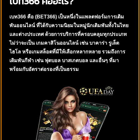
เบท366 คืออะไร?
เบท366 คือ (BET366) เป็นหนึ่งในแพลตฟอร์มการเดิม
พันออนไลน์ ที่ได้รับความนิยมในหมู่นักเดิมพันทั้งในไทย
และต่างประเทศ ด้วยการบริการที่ครอบคลุมทุกประเภท
ไม่ว่าจะเป็น เกมคาสิโนออนไลน์ เช่น บาคาร่า รูเล็ต
ไฮโล หรือเกมสล็อตที่มีให้เลือกหลากหลาย รวมถึงการ
เดิมพันกีฬา เช่น ฟุตบอล บาสเกตบอล และอื่นๆ ที่มา
พร้อมกับอัตราต่อรองที่เป็นธรรม