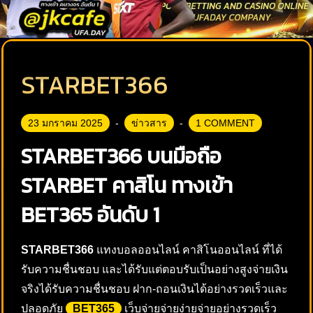
STARBET366
23 มกราคม 2025
ข่าวสาร
1 COMMENT
STARBET366 บนมือถือ
STARBET คาสิโน ทางเข้า
BET365 อันดับ 1
STARBET366
แทงบอลออนไลน์ คาสิโนออนไลน์ ที่ได้
รับความชื่นชอบ และได้รับแต่ตอบรับเป็นอย่างสูงจ่ายเงิน
จริงได้รับความชื่นชอบ ฝาก-ถอนเงินได้อย่างรวดเร็วและ
ปลอดภัย
BET365
เว็บจ่ายจ่ายง่ายจ่ายอย่างรวดเร็ว