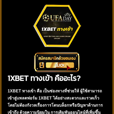
1XBET ทางเข้า คืออะไร?
1XBET ทางเข้า คือ เป็นช่องทางที่ช่วยให้ ผู้ใช้สามารถ
เข้าสู่แพลตฟอร์ม 1XBET ได้อย่างสะดวกและรวดเร็ว
โดยไม่ต้องกังวลเรื่องการโดนบล็อกหรือปัญหาด้านการ
เข้าถึง ด้วยความนิยมใน การเดิมพันออนไลน์ที่เพิ่มขึ้น