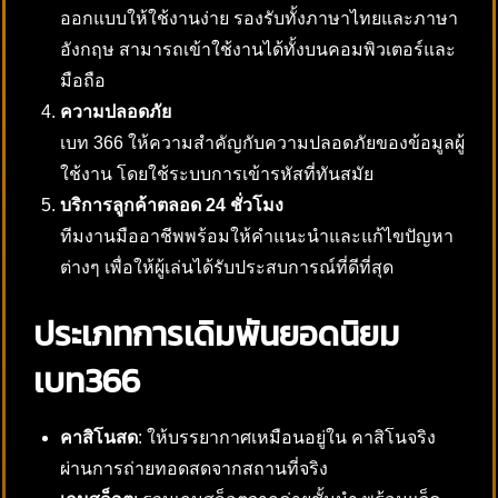
ออกแบบให้ใช้งานง่าย รองรับทั้งภาษาไทยและภาษา
อังกฤษ สามารถเข้าใช้งานได้ทั้งบนคอมพิวเตอร์และ
มือถือ
ความปลอดภัย
เบท 366 ให้ความสำคัญกับความปลอดภัยของข้อมูลผู้
ใช้งาน โดยใช้ระบบการเข้ารหัสที่ทันสมัย
บริการลูกค้าตลอด 24 ชั่วโมง
ทีมงานมืออาชีพพร้อมให้คำแนะนำและแก้ไขปัญหา
ต่างๆ เพื่อให้ผู้เล่นได้รับประสบการณ์ที่ดีที่สุด
ประเภทการเดิมพันยอดนิยม
เบท366
คาสิโนสด
: ให้บรรยากาศเหมือนอยู่ใน คาสิโนจริง
ผ่านการถ่ายทอดสดจากสถานที่จริง