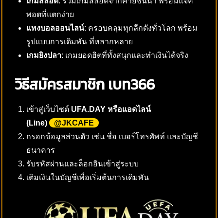
เกมสล็อต
: รวมเกมสล็อตจากค่ายชั้นนำ พร้อมแจ็ค
พอตที่แตกง่าย
แทงบอลออนไลน์
: ครอบคลุมทุกลีกดังทั่วโลก พร้อม
รูปแบบการเดิมพัน ที่หลากหลาย
เกมยิงปลา
: เกมยอดฮิตที่ทั้งสนุกและทำเงินได้จริง
วิธีสมัครสมาชิก เบท366
เข้าสู่เว็บไซต์
UFA.DAY หรือแอดไลน์
(Line)
@JKCAFE
กรอกข้อมูลส่วนตัว เช่น ชื่อ เบอร์โทรศัพท์ และบัญชี
ธนาคาร
รับรหัสผ่านและล็อกอินเข้าสู่ระบบ
เติมเงินในบัญชีเพื่อเริ่มต้นการเดิมพัน