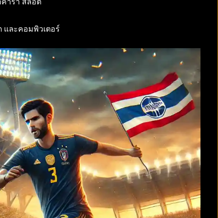
คาร่า สล็อต
็ต และคอมพิวเตอร์