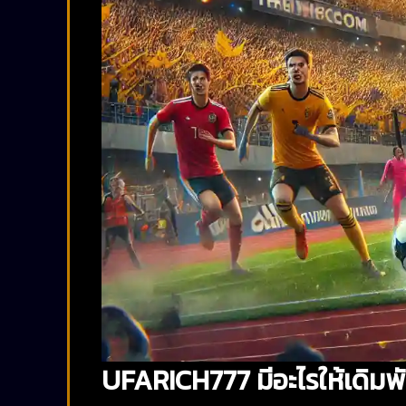
UFARICH777 มีอะไรให้เดิมพ