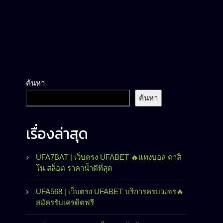
ค้นหา
ค้นหา
เรื่องล่าสุด
UFA7BAT | เว็บตรง UFABET 🔥แทงบอล คาสิ
โน สล็อต ราคาน้ำดีที่สุด
UFA568 | เว็บตรง UFABET บริการครบวงจร🔥
สมัครรับเครดิตฟรี