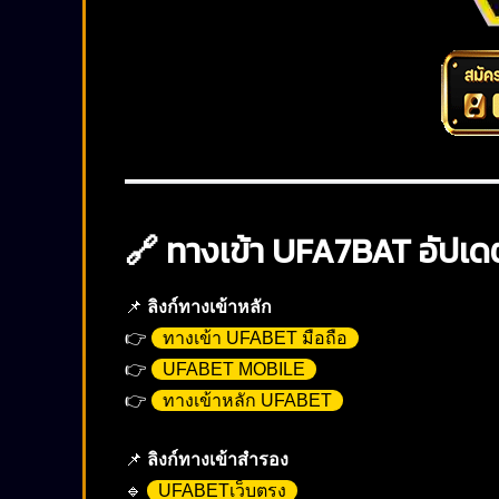
🔗 ทางเข้า UFA7BAT อัปเดต
📌
ลิงก์ทางเข้าหลัก
👉
ทางเข้า UFABET มือถือ
👉
UFABET MOBILE
👉
ทางเข้าหลัก UFABET
📌
ลิงก์ทางเข้าสำรอง
🔹
UFABETเว็บตรง