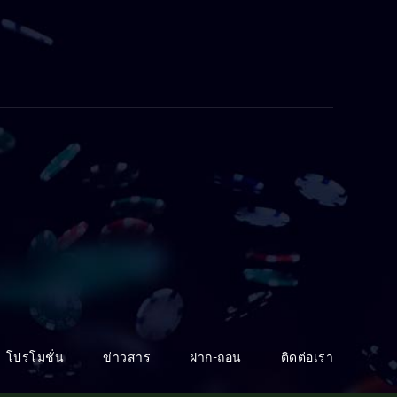
โปรโมชั่น
ข่าวสาร
ฝาก-ถอน
ติดต่อเรา