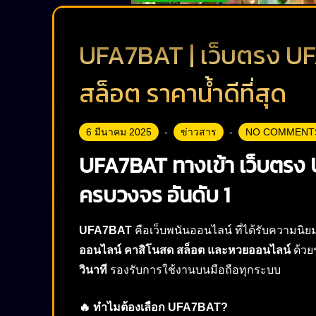
UFA7BAT | เว็บตรง U
สล็อต ราคาน้ำดีที่สุด
6 มีนาคม 2025
ข่าวสาร
NO COMMENT
UFA7BAT ทางเข้า เว็บตรง
ครบวงจร อันดับ 1
UFA7BAT
คือเว็บพนันออนไลน์ ที่ได้รับความนิ
ออนไลน์ คาสิโนสด สล็อต และหวยออนไลน์
ด้วย
วินาที
รองรับการใช้งานบนมือถือทุกระบบ
🔥 ทำไมต้องเลือก UFA7BAT?