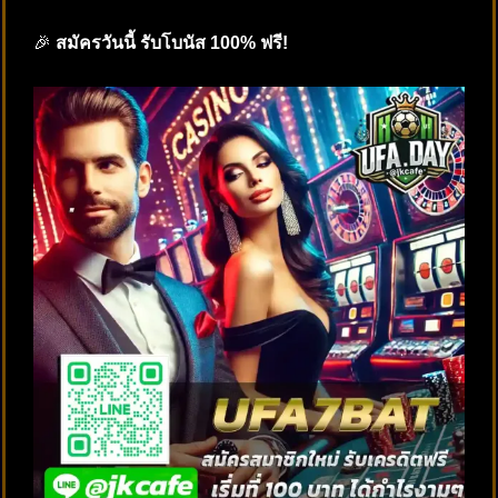
🎉
สมัครวันนี้ รับโบนัส 100% ฟรี!