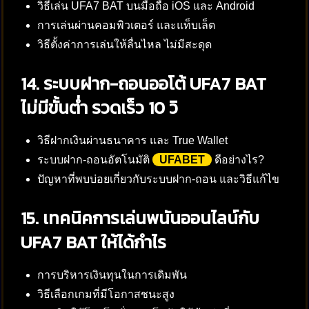
วิธีเล่น UFA7 BAT บนมือถือ iOS และ Android
การเล่นผ่านคอมพิวเตอร์ และแท็บเล็ต
วิธีตั้งค่าการเล่นให้ลื่นไหล ไม่มีสะดุด
14. ระบบฝาก-ถอนออโต้ UFA7 BAT
ไม่มีขั้นต่ำ รวดเร็ว 10 วิ
วิธีฝากเงินผ่านธนาคาร และ True Wallet
ระบบฝาก-ถอนอัตโนมัติ
UFABET
ดีอย่างไร?
ปัญหาที่พบบ่อยเกี่ยวกับระบบฝาก-ถอน และวิธีแก้ไข
15. เทคนิคการเล่นพนันออนไลน์กับ
UFA7 BAT ให้ได้กำไร
การบริหารเงินทุนในการเดิมพัน
วิธีเลือกเกมที่มีโอกาสชนะสูง