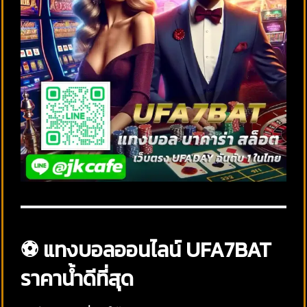
⚽ แทงบอลออนไลน์ UFA7BAT
ราคาน้ำดีที่สุด