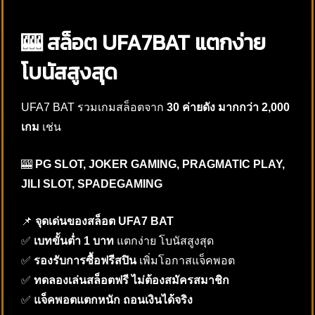
🎰 สล็อต UFA7BAT แตกง่าย
โบนัสสูงสุด
UFA7 BAT รวมเกมสล็อตจาก
30 ค่ายดัง มากกว่า 2,000
เกม
เช่น
🎰
PG SLOT, JOKER GAMING, PRAGMATIC PLAY,
JILI SLOT, SPADEGAMING
📌
จุดเด่นของสล็อต UFA7 BAT
✅
เบทขั้นต่ำ 1 บาท
แตกง่าย โบนัสสูงสุด
✅
รองรับการซื้อฟรีสปิน
เพิ่มโอกาสแจ็คพอต
✅
ทดลองเล่นสล็อตฟรี ไม่ต้องสมัครสมาชิก
✅
แจ็คพอตแตกหนัก ถอนเงินได้จริง