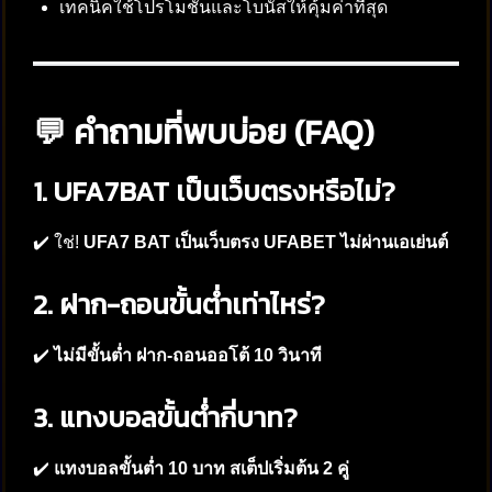
เทคนิคใช้โปรโมชั่นและโบนัสให้คุ้มค่าที่สุด
💬 คำถามที่พบบ่อย (FAQ)
1. UFA7BAT เป็นเว็บตรงหรือไม่?
✔️ ใช่!
UFA7 BAT เป็นเว็บตรง UFABET ไม่ผ่านเอเย่นต์
2. ฝาก-ถอนขั้นต่ำเท่าไหร่?
✔️
ไม่มีขั้นต่ำ ฝาก-ถอนออโต้ 10 วินาที
3. แทงบอลขั้นต่ำกี่บาท?
✔️
แทงบอลขั้นต่ำ 10 บาท สเต็ปเริ่มต้น 2 คู่