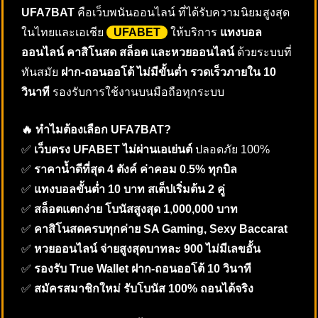
UFA7BAT
คือเว็บพนันออนไลน์ ที่ได้รับความนิยมสูงสุด
ในไทยและเอเชีย
UFABET
ให้บริการ
แทงบอล
ออนไลน์ คาสิโนสด สล็อต และหวยออนไลน์
ด้วยระบบที่
ทันสมัย
ฝาก-ถอนออโต้ ไม่มีขั้นต่ำ รวดเร็วภายใน 10
วินาที
รองรับการใช้งานบนมือถือทุกระบบ
🔥 ทำไมต้องเลือก UFA7BAT?
✅
เว็บตรง UFABET ไม่ผ่านเอเย่นต์
ปลอดภัย 100%
✅
ราคาน้ำดีที่สุด 4 ตังค์ ค่าคอม 0.5% ทุกบิล
✅
แทงบอลขั้นต่ำ 10 บาท สเต็ปเริ่มต้น 2 คู่
✅
สล็อตแตกง่าย โบนัสสูงสุด 1,000,000 บาท
✅
คาสิโนสดครบทุกค่าย SA Gaming, Sexy Baccarat
✅
หวยออนไลน์ จ่ายสูงสุดบาทละ 900 ไม่มีเลขอั้น
✅
รองรับ True Wallet ฝาก-ถอนออโต้ 10 วินาที
✅
สมัครสมาชิกใหม่ รับโบนัส 100% ถอนได้จริง