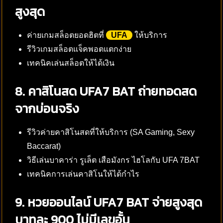
สูงสุด
ค่ายเกมสล็อตยอดฮิตที่
UFA
ให้บริการ
รีวิวเกมสล็อตแจ็คพอตแตกง่าย
เทคนิคเล่นสล็อตให้ได้เงิน
8. คาสิโนสด UFA7
BAT ถ่ายทอดสด
จากบ่อนจริง
รีวิวค่ายคาสิโนสดที่ให้บริการ (SA Gaming, Sexy
Baccarat)
วิธีเล่นบาคาร่า รูเล็ต เสือมังกร ไฮโลกับ UFA 7BAT
เทคนิคการเล่นคาสิโนให้ได้กำไร
9. หวยออนไลน์ UFA7
BAT จ่ายสูงสุด
บาทละ 900 ไม่มีเลขอั้น