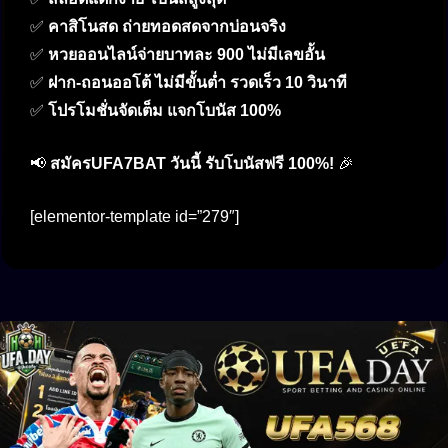
✅
คาสิโนสด ถ่ายทอดสดจากบ่อนจริง
✅
หวยออนไลน์จ่ายบาทละ 900 ไม่มีเลขอั้น
✅
ฝาก-ถอนออโต้ ไม่มีขั้นต่ำ รวดเร็ว 10 วินาที
✅
โปรโมชั่นจัดเต็ม แจกโบนัส 100%
📢
สมัครUFA7BAT วันนี้ รับโบนัสฟรี 100%!
🎉
[elementor-template id=”279″]