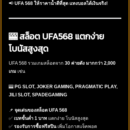
📢
UFA 568 ให้ราคาน้ำดีที่สุด แทงบอลได้เงินจริง!
🎰 สล็อต UFA568 แตกง่าย
โบนัสสูงสุด
UFA 568 รวมเกมสล็อตจาก
30 ค่ายดัง มากกว่า 2,000
เกม
เช่น
🎰
PG SLOT, JOKER GAMING, PRAGMATIC PLAY,
JILI SLOT, SPADEGAMING
📌
จุดเด่นของสล็อต UFA 568
✅
เบทขั้นต่ำ 1 บาท
แตกง่าย โบนัสสูงสุด
✅
รองรับการซื้อฟรีสปิน
เพิ่มโอกาสแจ็คพอต