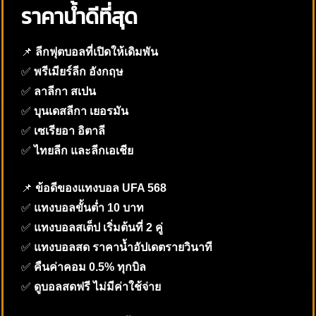
ราคาน้ำดีที่สุด
📌
ลีกฟุตบอลที่เปิดให้เดิมพัน
✅
พรีเมียร์ลีก อังกฤษ
✅
ลาลีกา สเปน
✅
บุนเดสลีกา เยอรมัน
✅
เซเรียอา อิตาลี
✅
ไทยลีก และลีกเอเชีย
📌
ข้อดีของแทงบอล UFA 568
✅
แทงบอลขั้นต่ำ 10 บาท
✅
แทงบอลสเต็ป เริ่มต้นที่ 2 คู่
✅
แทงบอลสด ราคาน้ำอัปเดตรายวินาที
✅
คืนค่าคอม 0.5% ทุกบิล
✅
ดูบอลสดฟรี ไม่มีค่าใช้จ่าย