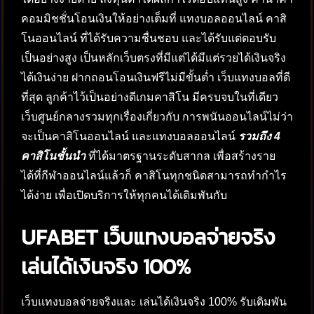
คอมมิชชั่นโอนเงินให้อย่างเต็มที่ แทงบอลออนไลน์ คาสิ
โนออนไลน์ ที่ได้รับความชื่นชอบ และได้รับแต่ตอบรับ
เป็นอย่างสูง เป็นหลักเว็บตรงที่มีแต่ได้มีแต่รวยได้เงินจริง
ได้เงินง่าย ฝากถอนโอนเงินฟรีไม่มีขั้นต่ำ เว็บแทงบอลที่ดี
ที่สุด ลูกค้าไว้เป็นอย่างดีเกมคาสิโน มีครบจบในที่เดียว
เว็บศูนย์กลางรวมทุกเรื่องเกี่ยวกับ การพนันออนไลน์ไม่ว่า
จะเป็นคาสิโนออนไลน์ และแทงบอลออนไลน์
รวมถึง 4
คาสิโนชั้นนำ
ที่ได้มาตรฐานระดับสากล เพื่อสร้างราย
ได้ที่กีฬาออนไลน์แล้วก็ คาสิโนทุกชนิดสามารถทำกำไร
ได้ง่าย เพื่อเปิดบริการให้ทุกคนได้เดิมพันกับ
UFABET เว็บแทงบอลจ่ายจริง
เล่นได้เงินจริง 100%
เว็บแทงบอลจ่ายจริงและ เล่นได้เงินจริง 100% รับเดิมพัน