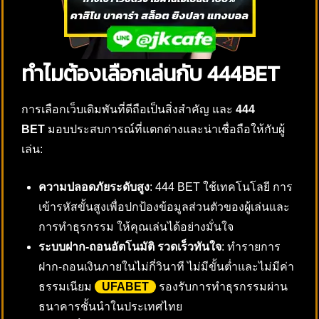
ทำไมต้องเลือกเล่นกับ 444BET
การเลือกเว็บเดิมพันที่ดีถือเป็นสิ่งสำคัญ และ
444
BET
มอบประสบการณ์ที่แตกต่างและน่าเชื่อถือให้กับผู้
เล่น:
ความปลอดภัยระดับสูง
: 444 BET ใช้เทคโนโลยี การ
เข้ารหัสขั้นสูงเพื่อปกป้องข้อมูลส่วนตัวของผู้เล่นและ
การทำธุรกรรม ให้คุณเล่นได้อย่างมั่นใจ
ระบบฝาก-ถอนอัตโนมัติ รวดเร็วทันใจ
: ทำรายการ
ฝาก-ถอนเงินภายในไม่กี่วินาที ไม่มีขั้นต่ำและไม่มีค่า
ธรรมเนียม
UFABET
รองรับการทำธุรกรรมผ่าน
ธนาคารชั้นนำในประเทศไทย