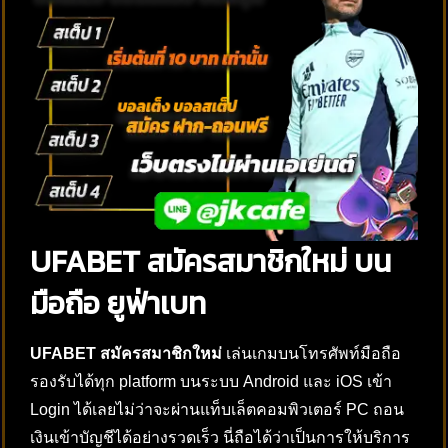
UFABET สมัครสมาชิกใหม่ บน
มือถือ ยูฟ่าเบท
UFABET
สมัครสมาชิกใหม่
เล่นเกมบนโทรศัพท์มือถือ
รองรับได้ทุก platform บนระบบ Android และ iOS เข้า
Login ได้เลยไม่ว่าจะผ่านแท็บเล็ตคอมพิวเตอร์ PC ถอน
เงินเข้าบัญชีได้อย่างรวดเร็ว นี่ถือได้ว่าเป็นการให้บริการ