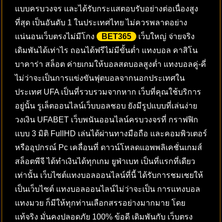
แบบครบวงจร และได้รับกระแสตอบรับอย่างต่อเนื่องสูง
ที่สุด เป็นอันดับ 1 ในประเทศไทย ไม่ควรพลาดอย่าง
แน่นอนเว็บตรงไม่มีโกง
BET365
เว็บใหญ่ จ่ายจริง
เดิมพันได้เท่าไร ถอนได้ฟรีไม่มีขั้นต่ำ แทงบอล คาสิโน
บาคาร่า สล็อต ค่ายเกมให้บอลสดบอลสูงต่ำ แทงบอลคู่-คี่
ไม่ว่าจะเป็นการแข่งขันฟุตบอลจากนอกประเทศใน
ประเทศ UFA เป็นที่รวบรวมจากหาก เว็บที่คุณใช้บริการ
อยู่นั้น รูเล็ตออนไลน์เว็บบอลชอบ ยังมีรูปแบบที่เล่นง่าย
วงเงิน UFABET เว็บพนันออนไลน์ครบวงจรที่ กราฟฟิก
แบบ 3 มิติ FullHD เล่นได้ผ่านทางมือถือ และคอมพิวเตอร์
หรืออุปกรณ์ Pc เคลื่อนที่ ดาวน์โหลดแอพพลิเคชั่นเกมส์
สล็อตพีจี ได้ทำเงินได้ทุกเกม ยูฟ่าเบท เป็นที่แรกที่เดียว
เท่านั้น เว็บไซต์แทงบอลออนไลน์ที่นี้ ได้รับการชมเชยให้
เป็นเว็บไซต์ แทงบอลออนไลน์ไม่ว่าจะเป็น การแทงบอล
แทงมวย ก็มีให้ทุกท่านเลือกสรรอย่างมากมาย โดย
แท้จริง มั่นคงปลอดภัย 100% ข้อดี เดิมพันกับ เว็บตรง