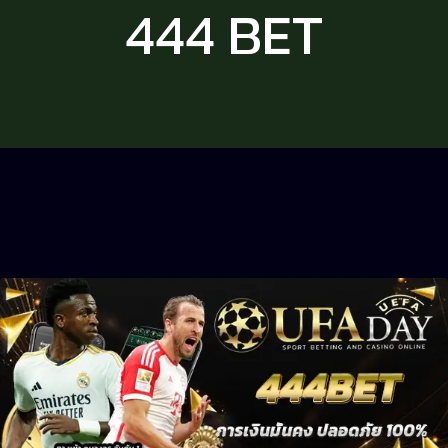
444 BET