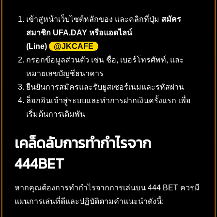
เข้าสู่หน้าเว็บไซต์หลักของ และคลิกที่ปุ่ม
สมัคร
สมาชิก
UFA.DAY หรือแอดไลน์
(Line)
@JKCAFE
กรอกข้อมูลส่วนตัว เช่น ชื่อ, เบอร์โทรศัพท์, และ
หมายเลขบัญชีธนาคาร
ยืนยันการสมัครและรับยูสเซอร์เนมและรหัสผ่าน
ล็อกอินเข้าสู่ระบบและทำการฝากเงินครั้งแรก เพื่อ
เริ่มต้นการเดิมพัน
เคล็ดลับการทำกำไรจาก
444BET
หากคุณต้องการทำกำไรจากการเล่นบน 444 BET ควรมี
แผนการเล่นที่ดีและปฏิบัติตามคำแนะนำดังนี้: