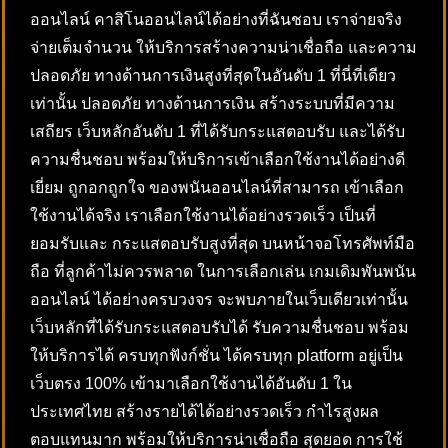
ออนไลน์ คาสิโนออนไลน์ได้อย่างที่ฉันชอบ เราจ่ายจริง
จ่ายเต็มจำนวน ให้บริการสร้างความน่าเชื่อถือ และความ
ปลอดภัย ทางด้านการเงินสูงที่สุดในอันดับ 1 ที่นี่ที่เดียว
เท่านั้น ปลอดภัย ทางด้านการเงิน สร้างระบบที่มีความ
เสถียร เว็บหลักอันดับ 1 ที่ได้รับกระแสตอบรับ และได้รับ
ความชื่นชอบ พร้อมให้บริการเข้าเลือกใช้งานได้อย่างดี
เยี่ยม ถูกอกถูกใจ ของพนันออนไลน์ที่สามารถ เข้าเลือก
ใช้งานได้จริง เราเลือกใช้งานได้อย่างรวดเร็ว เป็นที่
ยอมรับและ กระแสตอบรับสูงที่สุด บนหน้าจอโทรศัพท์มือ
ถือ ที่ลูกค้าไม่ควรพลาด ในการเลือกเล่น เกมเดิมพันพนัน
ออนไลน์ ได้อย่างครบวงจร จะพบภายในเว็บเดียวเท่านั้น
เว็บหลักที่ได้รับกระแสตอบรับได้ รับความชื่นชอบ พร้อม
ให้บริการได้ ครบทุกฟังก์ชั่น ได้ครบทุก platform อยู่เป็น
เว็บตรง 100% เข้ามาเลือกใช้งานได้อันดับ 1 ใน
ประเทศไทย สร้างรายได้ได้อย่างรวดเร็ว กำไรสูงผล
ตอบแทนมาก พร้อมให้บริการน่าเชื่อถือ สุดยอด การใช้