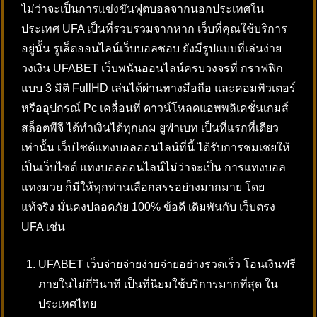
ไม่ว่าจะเป็นการแข่งขันฟุตบอลจากนอกประเทศใน
ประเทศ UFA เป็นที่รวบรวมจากหาก เว็บที่คุณใช้บริการ
อยู่นั้น รูเล็ตออนไลน์เว็บบอลชอบ ยังมีรูปแบบที่เล่นง่าย
วงเงิน UFABET เว็บพนันออนไลน์ครบวงจรที่ กราฟฟิก
แบบ 3 มิติ FullHD เล่นได้ผ่านทางมือถือ และคอมพิวเตอร์
หรืออุปกรณ์ Pc เคลื่อนที่ ดาวน์โหลดแอพพลิเคชั่นเกมส์
สล็อตพีจี ได้ทำเงินได้ทุกเกม ยูฟ่าเบท เป็นที่แรกที่เดียว
เท่านั้น เว็บไซต์แทงบอลออนไลน์ที่นี้ ได้รับการชมเชยให้
เป็นเว็บไซต์ แทงบอลออนไลน์ไม่ว่าจะเป็น การแทงบอล
แทงมวย ก็มีให้ทุกท่านเลือกสรรอย่างมากมาย โดย
แท้จริง มั่นคงปลอดภัย 100% ข้อดี เดิมพันกับ เว็บตรง
UFA เช่น
UFABET เว็บจ่ายจ่ายง่ายจ่ายอย่างรวดเร็ว โอนเงินฟรี
ภายในไม่กี่วินาที เป็นที่นิยมใช้บริการมากที่สุด ใน
ประเทศไทย