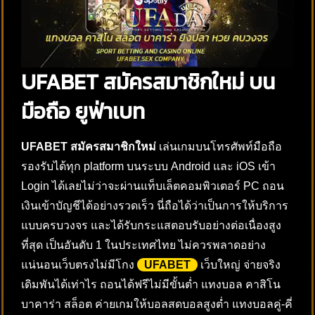
UFABET สมัครสมาชิกใหม่ บน
มือถือ ยูฟ่าเบท
UFABET
สมัครสมาชิกใหม่
เล่นเกมบนโทรศัพท์มือถือ
รองรับได้ทุก platform บนระบบ Android และ iOS เข้า
Login ได้เลยไม่ว่าจะผ่านแท็บเล็ตคอมพิวเตอร์ PC ถอน
เงินเข้าบัญชีได้อย่างรวดเร็ว นี่ถือได้ว่าเป็นการให้บริการ
แบบครบวงจร และได้รับกระแสตอบรับอย่างต่อเนื่องสูง
ที่สุด เป็นอันดับ 1 ในประเทศไทย ไม่ควรพลาดอย่าง
แน่นอนเว็บตรงไม่มีโกง
UFABET
เว็บใหญ่ จ่ายจริง
เดิมพันได้เท่าไร ถอนได้ฟรีไม่มีขั้นต่ำ แทงบอล คาสิโน
บาคาร่า สล็อต ค่ายเกมให้บอลสดบอลสูงต่ำ แทงบอลคู่-คี่