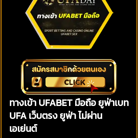
ทางเข้า UFABET มือถือ ยูฟ่าเบท
UFA เว็บตรง ยูฟ่า ไม่ผ่าน
เอเย่นต์