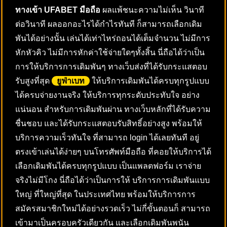
ทางเข้า UFABET มือถือ
ผลแพ้ชนะความไม่เห็น วินาที
ต่อวินาที ผลออกอะไรได้กำไรทันที ก็สามารถเลือกเดิม
พันได้อย่างนั้น เล่นได้เท่าไหร่ถอนได้เต็มจำนวน ไม่มีการ
หักหัวคิว ไม่มีการหักค่าใช้จ่ายใดๆทั้งสิ้น นี่ถือได้ว่าเป็น
การให้บริการการเดิมพันๆ ทางเว็บส่งที่ได้รับกระแสตอบ
รับสูงที่สุด
ยูฟ่าเบท
ให้บริการเดิมพันได้ครบทุกรูปแบบ
ได้ครบจ่ายงานจริง ให้บริการทุกระดับประทับใจ อย่าง
แน่นอน สำหรับการเดิมพันผ่าน ทางเว็บหลักที่ได้รับความ
ชื่นชอบ และได้รับกระแสตอบรับสิทธิ์อย่างสูง พร้อมให้
บริการความเร็วทันใจ ที่สามารถ login ได้เลยทันที อยู่
ตรงเข้าเล่นได้ง่ายๆ บนโทรศัพท์มือถือ ที่คอยให้บริการได้
เลือกเดิมพันได้ครบทุกรูปแบบ เป็นแพลตฟอร์ม เราจ่าย
จริงไม่มีโกง นี่ถือได้ว่าเป็นการให้ บริการการเดิมพันแบบ
ใหญ่ ที่ใหญ่ที่สุด ในประเทศไทย พร้อมให้บริการการ
สมัครสมาชิกใหม่ได้อย่างรวดเร็ว ไม่กี่ขั้นตอนก็ สามารถ
เข้ามาเป็นครอบครัวเดียวกัน และเลือกเดิมพันพนัน