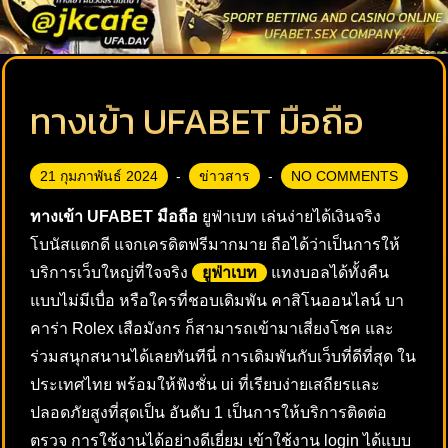
ทางเข้า UFABET มือถือ
21 กุมภาพันธ์ 2024
ข่าวสาร
NO COMMENTS
ทางเข้า UFABET มือถือ
ยูฟ่าเบท เล่นง่ายได้เงินจริง
โบนัสแตกดี แจกเครดิตฟรีมากมาย ถือได้ว่าเป็นการให้
บริการเว็บใหญ่ที่ใจจริง
ยูฟ่าเบท
แทงบอลได้ทั้งคืน
แบบไม่มีเบื่อ หรือใครที่ชอบเดิมพัน คาสิโนออนไลน์ บา
คาร่า Rolex เสือมังกร ก็สามารถเข้ามาเสี่ยงโชค และ
ร่วมสนุกสนานได้เลยทันทีนี่ การเดิมพันกับเว็บที่ดีที่สุด ใน
ประเทศไทย พร้อมให้ฟังชั่น ui ที่เรียบง่ายเสถียรและ
ปลอดภัยสูงที่สุดเป็น อันดับ 1 เป็นการให้บริการติดต่อ
ตรวจ การใช้งานได้อย่างดีเยี่ยม เข้าใช้งาน login ได้แบบ