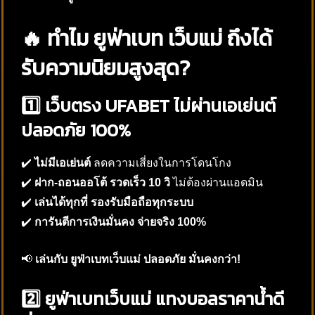
🔥 ทำไม ยูฟ่าเบท เว็บแม่ ถึงได้
รับความนิยมสูงสุด?
1️⃣ เว็บตรง UFABET ไม่ผ่านเอเย่นต์
ปลอดภัย 100%
✔️
ไม่มีเอเย่นต์
ลดความเสี่ยงในการโดนโกง
✔️
ฝาก-ถอนออโต้ รวดเร็ว 10 วิ
ไม่ต้องผ่านแอดมิน
✔️
เล่นได้ทุกที่ รองรับมือถือทุกระบบ
✔️
การันตีการเงินมั่นคง จ่ายจริง 100%
📢
เล่นกับ ยูฟ่าเบทเว็บแม่ ปลอดภัย มั่นคงกว่า!
2️⃣ ยูฟ่าเบทเว็บแม่ แทงบอลราคาน้ำดี