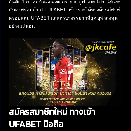
อันดับ 1 เราคือตัวแทนโดยตรงจาก ยูฟ่าเบท โปร่งใส่และ
มั่นคงพร้อมก้าวไป UFABET สร้างรายได้ทางด้านกีฬาที่
ครอบคลุม UFABET และครบวงจรมากที่สุด ยูฟ่าลงทุน
อย่างแน่นอน
สมัครสมาชิกใหม่ ทางเข้า
UFABET มือถือ