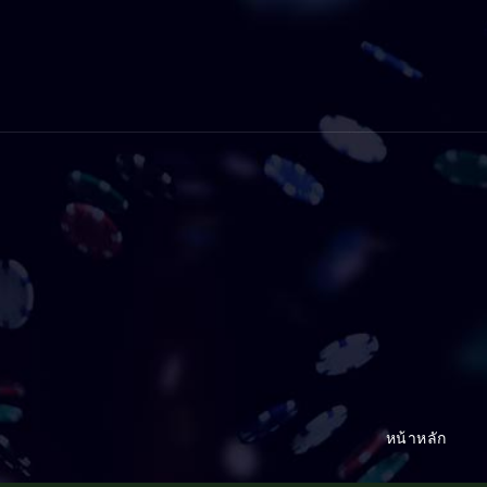
หน้าหลัก