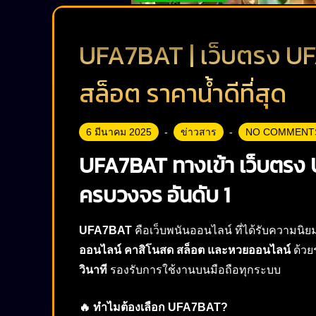
UFA7BAT | เว็บตรง U
สล็อต ราคาน้ำดีที่สุด
6 มีนาคม 2025
ข่าวสาร
NO COMMENT
UFA7BAT ทางเข้า เว็บตรง
ครบวงจร อันดับ 1
UFA7BAT
คือเว็บพนันออนไลน์ ที่ได้รับความนิ
ออนไลน์ คาสิโนสด สล็อต และหวยออนไลน์
ด้วย
วินาที
รองรับการใช้งานบนมือถือทุกระบบ
🔥 ทำไมต้องเลือก UFA7BAT?