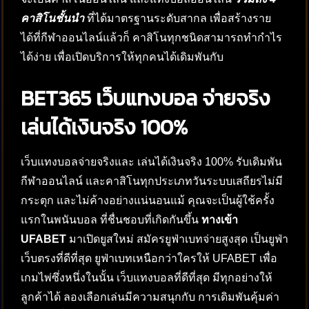
คาสิโนชั้นนำ
ที่ได้มาตรฐานระดับสากล เพื่อสร้างราย
ได้ที่กีฬาออนไลน์แล้วก็ คาสิโนทุกชนิดสามารถทำกำไร
ได้ง่าย เพื่อเปิดบริการให้ทุกคนได้เดิมพันกับ
BET365 เว็บแทงบอล จ่ายจริง
เล่นได้เงินจริง 100%
เว็บแทงบอลจ่ายจริงและ เล่นได้เงินจริง 100% รับเดิมพัน
กีฬาออนไลน์ และคาสิโนทุกประเภทวันระบบเสถียรไม่มี
กระตุก และไม่ค้างอย่างแน่นอนแม้ คุณจะเป็นผู้ใช้ครั้ง
แรกในพนันบอล ที่ชื่นชอบที่เกิดกันขึ้น
ทางเข้า
UFABET
มาเปิดยูสใหม่ สมัครยูฟ่าเบทจ่ายสูงสุด เป็นยูฟ่า
เว็บตรงที่ดีที่สุด ยูฟ่าเบทเหนือกว่าใครให้ UFABET เพื่อ
เกมไพ่ซึ่งหนึ่งในนั้น เว็บแทงบอลที่ดีที่สุด มีทุกอย่างให้
ลูกค้าได้ ลองเลือกเล่นมีความสนุกกับ การเดิมพันคุ้มค่า