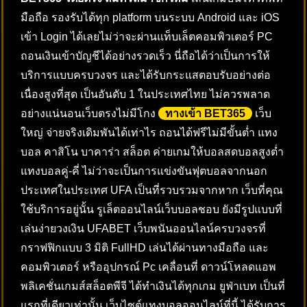
มือถือ รองรับได้ทุก platform บนระบบ Android และ iOS
เข้า Login ได้เลยไม่ว่าจะผ่านแท็บเล็ตคอมพิวเตอร์ PC
ถอนเงินเข้าบัญชีได้อย่างรวดเร็ว นี่ถือได้ว่าเป็นการให้
บริการแบบครบวงจร และได้รับกระแสตอบรับอย่างต่อ
เนื่องสูงที่สุด เป็นอันดับ 1 ในประเทศไทย ไม่ควรพลาด
อย่างแน่นอนเว็บตรงไม่มีโกง
ทางเข้า BET365
เว็บ
ใหญ่ จ่ายจริงเดิมพันได้เท่าไร ถอนได้ฟรีไม่มีขั้นต่ำ แทง
บอล คาสิโน บาคาร่า สล็อต ค่ายเกมให้บอลสดบอลสูงต่ำ
แทงบอลคู่-คี่ ไม่ว่าจะเป็นการแข่งขันฟุตบอลจากนอก
ประเทศในประเทศ UFA เป็นที่รวบรวมจากหาก เว็บที่คุณ
ใช้บริการอยู่นั้น รูเล็ตออนไลน์เว็บบอลชอบ ยังมีรูปแบบที่
เล่นง่ายวงเงิน UFABET เว็บพนันออนไลน์ครบวงจรที่
กราฟฟิกแบบ 3 มิติ FullHD เล่นได้ผ่านทางมือถือ และ
คอมพิวเตอร์ หรืออุปกรณ์ Pc เคลื่อนที่ ดาวน์โหลดแอพ
พลิเคชั่นเกมส์สล็อตพีจี ได้ทำเงินได้ทุกเกม ยูฟ่าเบท เป็นที่
แรกที่เดียวเท่านั้น เว็บไซต์แทงบอลออนไลน์ที่นี้ ได้รับการ