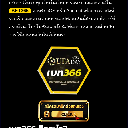
บริการได้ครบทุกด้านในด้านการแทงบอลและคาสิโน
BET365
สำหรับ iOS หรือ Android เพื่อการเข้าถึงที่
รวดเร็ว และสะดวกสบายแอปพลิเคชันนี้ยังมอบฟีเจอร์ที่
ครบถ้วน โปรโมชั่นและโบนัสที่หลากหลาย เหมือนกับ
การใช้งานบนเว็บไซต์เว็บตรง