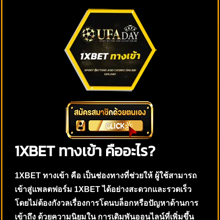
1XBET ทางเข้า คืออะไร?
1XBET ทางเข้า คือ เป็นช่องทางที่ช่วยให้ ผู้ใช้สามารถ
เข้าสู่แพลตฟอร์ม 1XBET ได้อย่างสะดวกและรวดเร็ว
โดยไม่ต้องกังวลเรื่องการโดนบล็อกหรือปัญหาด้านการ
เข้าถึง ด้วยความนิยมใน การเดิมพันออนไลน์ที่เพิ่มขึ้น