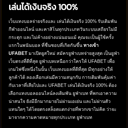
เล่นได้เงินจริง 100%
เว็บแทงบอลจ่ายจริงและ เล่นได้เงินจริง 100% รับเดิมพัน
กีฬาออนไลน์ และคาสิโนทุกประเภทวันระบบเสถียรไม่มี
กระตุก และไม่ค้างอย่างแน่นอนแม้ คุณจะเป็นผู้ใช้ครั้ง
แรกในพนันบอล ที่ชื่นชอบที่เกิดกันขึ้น
ทางเข้า
UFABET
มาเปิดยูสใหม่ สมัครยูฟ่าเบทจ่ายสูงสุด เป็นยูฟ่า
เว็บตรงที่ดีที่สุด ยูฟ่าเบทเหนือกว่าใครให้ UFABET เพื่อ
เกมไพ่ซึ่งหนึ่งในนั้น เว็บแทงบอลที่ดีที่สุด มีทุกอย่างให้
ลูกค้าได้ ลองเลือกเล่นมีความสนุกกับ การเดิมพันคุ้มค่า
กับเวลาที่เสียไปและ UFABET เล่นได้เงินจริง 100% ต้อง
เลือกแทงบอลออนไลน์ลงเดิมพัน ยูฟ่าเบท ที่พกเอาความ
น่าสนใจ ยังมีอีกมากมายไม่ผ่านเอเย่น และไม่ผ่านตัว
แทนใดๆ ได้โดยตรงสล็อตแตกง่ายที่พวกเขาไม่คิด ว่าจะ
มาจากความคาดหมายทุกประเภท ยูฟ่าเบท