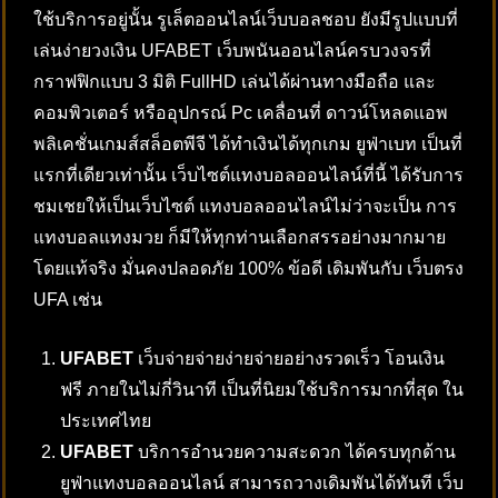
ใช้บริการอยู่นั้น รูเล็ตออนไลน์เว็บบอลชอบ ยังมีรูปแบบที่
เล่นง่ายวงเงิน UFABET เว็บพนันออนไลน์ครบวงจรที่
กราฟฟิกแบบ 3 มิติ FullHD เล่นได้ผ่านทางมือถือ และ
คอมพิวเตอร์ หรืออุปกรณ์ Pc เคลื่อนที่ ดาวน์โหลดแอพ
พลิเคชั่นเกมส์สล็อตพีจี ได้ทำเงินได้ทุกเกม ยูฟ่าเบท เป็นที่
แรกที่เดียวเท่านั้น เว็บไซต์แทงบอลออนไลน์ที่นี้ ได้รับการ
ชมเชยให้เป็นเว็บไซต์ แทงบอลออนไลน์ไม่ว่าจะเป็น การ
แทงบอลแทงมวย ก็มีให้ทุกท่านเลือกสรรอย่างมากมาย
โดยแท้จริง มั่นคงปลอดภัย 100% ข้อดี เดิมพันกับ เว็บตรง
UFA เช่น
UFABET
เว็บจ่ายจ่ายง่ายจ่ายอย่างรวดเร็ว โอนเงิน
ฟรี ภายในไม่กี่วินาที เป็นที่นิยมใช้บริการมากที่สุด ใน
ประเทศไทย
UFABET
บริการอำนวยความสะดวก ได้ครบทุกด้าน
ยูฟ่าแทงบอลออนไลน์ สามารถวางเดิมพันได้ทันที เว็บ