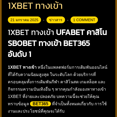
1XBET ทางเข้า
21 มกราคม 2025
ข่าวสาร
1 COMMENT
1XBET ทางเข้า
UFABET คาสิโน
SBOBET ทางเข้า BET365
อันดับ 1
1XBET ทางเข้า
หนึ่งในแพลตฟอร์มการเดิมพันออนไลน์
ที่ได้รับความนิยมสูงสุด ในระดับโลก ด้วยบริการที่
ครอบคลุมทั้งการเดิมพันกีฬา คาสิโนสด เกมสล็อต และ
กิจกรรมความบันเทิงอื่น ๆ หากคุณกำลังมองหาทางเข้า
1XBET ที่ง่ายและปลอดภัย บทความนี้จะช่วยให้คุณ
ทราบข้อมูล
BET365
ที่จำเป็นทั้งหมดเกี่ยวกับ การใช้
งานและประโยชน์ที่คุณจะได้รับ