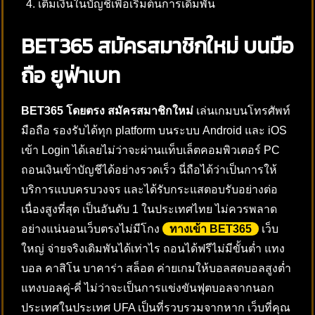
เติมเงินในบัญชีเพื่อเริ่มต้นการเดิมพัน
BET365
สมัครสมาชิกใหม่ บนมือ
ถือ ยูฟ่าเบท
BET365 โดยตรง
สมัครสมาชิกใหม่
เล่นเกมบนโทรศัพท์
มือถือ รองรับได้ทุก platform บนระบบ Android และ iOS
เข้า Login ได้เลยไม่ว่าจะผ่านแท็บเล็ตคอมพิวเตอร์ PC
ถอนเงินเข้าบัญชีได้อย่างรวดเร็ว นี่ถือได้ว่าเป็นการให้
บริการแบบครบวงจร และได้รับกระแสตอบรับอย่างต่อ
เนื่องสูงที่สุด เป็นอันดับ 1 ในประเทศไทย ไม่ควรพลาด
อย่างแน่นอนเว็บตรงไม่มีโกง
ทางเข้า BET365
เว็บ
ใหญ่ จ่ายจริงเดิมพันได้เท่าไร ถอนได้ฟรีไม่มีขั้นต่ำ แทง
บอล คาสิโน บาคาร่า สล็อต ค่ายเกมให้บอลสดบอลสูงต่ำ
แทงบอลคู่-คี่ ไม่ว่าจะเป็นการแข่งขันฟุตบอลจากนอก
ประเทศในประเทศ UFA เป็นที่รวบรวมจากหาก เว็บที่คุณ