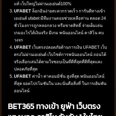
แท้ เว็บใหญ่ไม่ผ่านเอเย่นต์100%
UFABET
ล็อกอินง่ายสะดวกรวดเร็ว การันตีทางเข้า
เอเย่นต์ ufabet มีทีมงานคอยช่วยเหลือท่าน ตลอด 24
ชั่วโมงการถูกหลอกลวง หรือขาดสิทธิ์ จ่ายเต็มเล่น
เกมอะไรได้เงินจริง มีเกม พนันออนไลน์ คาสิโน คบ
วงจร
UFABET
เว็บตรงปลอดภัยด้านการเงิน UFABET เว็บ
ตรงไม่ผ่านเอเย่นต์ เว็บไซต์การพนันออนไลน์ ถอนได้
จริงเลือกเล่นได้ตามใจชอบเป็นที่ดีที่สุดที่ดีที่สุดและ
ปลอดภัยที่สุด
UFABET
ค่าน้ำ ค่าคอมมิชั่น สูงที่สุด พนันออนไลน์
ที่สุด ยอดโปรโมชันใน และนั่นคือสิ่งที่ ในการเดิมพัน
ออนไลน์
BET365
ทางเข้า ยูฟ่า เว็บตรง