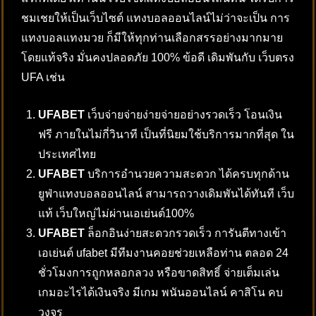
ชมเชยให้เป็นเว็บไซต์ แทงบอลออนไลน์ไม่ว่าจะเป็น การ
แทงบอลแทงมวย ก็มีให้ทุกท่านเลือกสรรอย่างมากมาย
โดยแท้จริง มั่นคงปลอดภัย 100% ข้อดี เดิมพันกับ เว็บตรง
UFA เช่น
UFABET
เว็บจ่ายจ่ายง่ายจ่ายอย่างรวดเร็ว โอนเงิน
ฟรี ภายในไม่กี่วินาที เป็นที่นิยมใช้บริการมากที่สุด ใน
ประเทศไทย
UFABET
บริการอำนวยความสะดวก ได้ครบทุกด้าน
ยูฟ่าแทงบอลออนไลน์ สามารถวางเดิมพันได้ทันที เว็บ
แท้ เว็บใหญ่ไม่ผ่านเอเย่นต์100%
UFABET
ล็อกอินง่ายสะดวกรวดเร็ว การันตีทางเข้า
เอเย่นต์ ufabet มีทีมงานคอยช่วยเหลือท่าน ตลอด 24
ชั่วโมงการถูกหลอกลวง หรือขาดสิทธิ์ จ่ายเต็มเล่น
เกมอะไรได้เงินจริง มีเกม พนันออนไลน์ คาสิโน คบ
วงจร