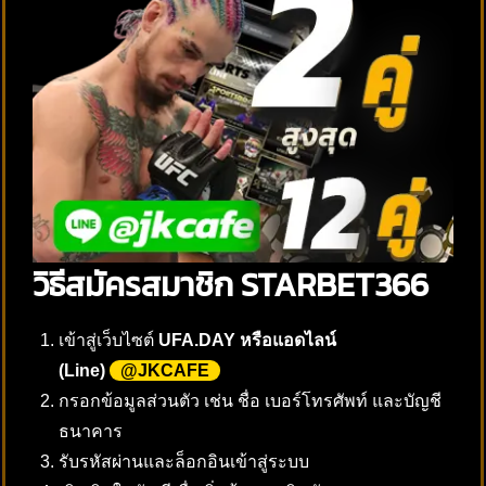
วิธีสมัครสมาชิก
STARBET366
เข้าสู่เว็บไซต์
UFA.DAY หรือแอดไลน์
(Line)
@JKCAFE
กรอกข้อมูลส่วนตัว เช่น ชื่อ เบอร์โทรศัพท์ และบัญชี
ธนาคาร
รับรหัสผ่านและล็อกอินเข้าสู่ระบบ