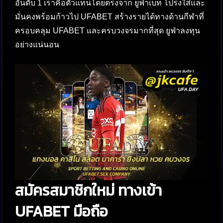
อันดับ 1 เราคือตัวแทนโดยตรงจาก ยูฟ่าเบท โปร่งใส่และ
มั่นคงพร้อมก้าวไป UFABET สร้างรายได้ทางด้านกีฬาที่
ครอบคลุม UFABET และครบวงจรมากที่สุด ยูฟ่าลงทุน
อย่างแน่นอน
สมัครสมาชิกใหม่ ทางเข้า
UFABET มือถือ