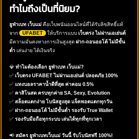
ทำไมถึงเป็นที่นิยม?
ยูฟ่าเบท เว็บแม่
คือเว็บพนันออนไลน์ที่ได้รับลิขสิทธิ์แท้
จาก
UFABET
ให้บริการแบบ
เว็บตรง ไม่ผ่านเอเย่นต์
มีความมั่นคงทางการเงินสูงสุด
ฝาก-ถอนออโต้ ไม่มีขั้น
ต่ำ
เล่นง่าย ได้เงินจริง
💎
ทำไมต้องเลือก ยูฟ่าเบท เว็บแม่?
✅
เว็บตรง UFABET ไม่ผ่านเอเย่นต์ ปลอดภัย 100%
✅
แทงบอลราคาน้ำดีที่สุด ค่าคอม 0.5%
✅
คาสิโนสด ครบทุกค่าย SA, Sexy, Evolution
✅
สล็อตแตกง่าย โบนัสสูงสุด แจ็คพอตแตกทุกวัน
✅
ฝาก-ถอนออโต้ ไม่มีขั้นต่ำ รองรับ True Wallet
✅
รองรับมือถือทุกระบบ เล่นได้ทุกที่ทุกเวลา
📢
สมัคร ยูฟ่าเบทเว็บแม่ วันนี้ รับโบนัสฟรี 100%!