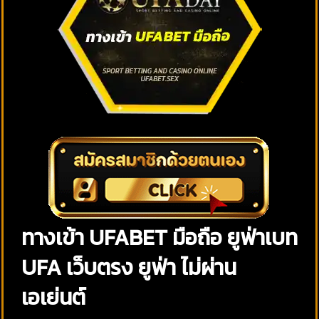
ทางเข้า UFABET มือถือ ยูฟ่าเบท
UFA เว็บตรง ยูฟ่า ไม่ผ่าน
เอเย่นต์