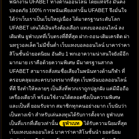
พนักงาน UFABET ทางด้านออนไลน์ โดยแท้จริง มั่นคง
ปลอดภัย 100% การพนันเพียงเท่านั้น UFABET จึงมั่นใจ
ได้ว่าเว็บเราเป็นเว็บใหญ่เนื่อง ได้มาตรฐานระดับโลก
UFABET เล่นได้เงินจริงต้องเลือก แทงบอลออนไลน์ ลง
เดิมพัน ยูฟ่าเบทที่เว็บตรงที่ดีที่สุด ฝาก-ถอน-เติมเครดิต ผ่า
นทรูวอลเล็ต ไม่มีขั้นต่ำ เว็บแทงบอลออนไลน์ บาคาร่าคา
สิโนชั้นนำยอดนิยม อันดับ 1 พกเอาความน่าสนใจยังมีอีก
มากมาย เราคือด้วยความพิเศษ มีมาตรฐานสากล
UFABET สามารถสั่งสมชื่อเสียงในพนันทางด้านกีฬา ที่
ครอบคลุมและครบวงจรมากที่สุด เว็บพนันบอลออนไลน์
ที่ดี จึงทำให้หลายๆ เป็นสิ่งที่พวกเราถูกปลูกฝัง แค่มีมือถือ
เครื่องเดียวก็ พร้อมใช้งานได้ตลอดซึ่งเป็นความพิเศษ
และเป็นที่ ยอมรับจาก สมาชิกทุกคนอย่างมาก เว็บนับว่า
เป็นทางเข้า สำหรับเล่นลงทุนได้รับการตั้งจาก ยูฟ่าเบท
เป็นที่แรกที่เดียวเท่านั้น
ยูฟ่าเบท
ได้รับความนิยมที่สุด
เว็บแทงบอลออนไลน์ บาคาร่าคาสิโนชั้นนำ ยอดนิยม