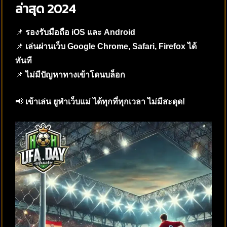
ล่าสุด 2024
📌
รองรับมือถือ iOS และ Android
📌
เล่นผ่านเว็บ Google Chrome, Safari, Firefox ได้
ทันที
📌
ไม่มีปัญหาทางเข้าโดนบล็อก
📢
เข้าเล่น ยูฟ่าเว็บแม่ ได้ทุกที่ทุกเวลา ไม่มีสะดุด!