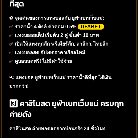
ที่สุด
⚽
จุดเด่นของการแทงบอลกับ ยูฟ่าเบทเว็บแม่:
✅
ราคาน้ำ 4 ตังค์ ค่าคอม 0.5%
UFABET
✅
แทงบอลสเต็ป เริ่มต้น 2 คู่ ขั้นต่ำ 10 บาท
✅
เปิดให้แทงทุกลีก พรีเมียร์ลีก, ลาลีกา, ไทยลีก
✅
แทงบอลสด อัปเดตราคาเรียลไทม์
✅
ดูบอลสดฟรี! ไม่มีค่าใช้จ่าย
📢
แทงบอล ยูฟ่าเบทเว็บแม่ ราคาน้ำดีที่สุด ได้เงิน
มากกว่า!
3️⃣ คาสิโนสด ยูฟ่าเบทเว็บแม่ ครบทุก
ค่ายดัง
คาสิโนสด ถ่ายทอดสดจากบ่อนจริง 24 ชั่วโมง