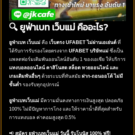
🔍 ยูฟ่าเบท เว็บแม่ คืออะไร?
ยูฟ่าเบท เว็บแม่
คือ
เว็บตรง UFABET ไม่ผ่านเอเย่นต์
ที่
ได้รับการรับรองโดยตรงจาก
UFABET บริษัทแม่
ซึ่งเป็น
แพลตฟอร์มเดิมพันออนไลน์อันดับ 1 ของเอเชีย ให้บริการ
แทงบอลออนไลน์ คาสิโนสด สล็อต หวยออนไลน์ และ
เกมเดิมพันอื่นๆ
ด้วยระบบที่ทันสมัย
ฝาก-ถอนออโต้ ไม่มี
ขั้นต่ำ
รองรับทุกอุปกรณ์
ยูฟ่าเบทเว็บแม่
มีความมั่นคงทางการเงินสูงสุด ปลอดภัย
100% ไม่มีปัญหาการโกง และให้ราคาน้ำดีที่สุดสำหรับ
การแทงบอล ค่าคอมสูงสุด 0.5%
📢
สมัคร ยูฟ่าเบทเว็บแม่ วันนี้ รับโบนัส 100% ฟรี!