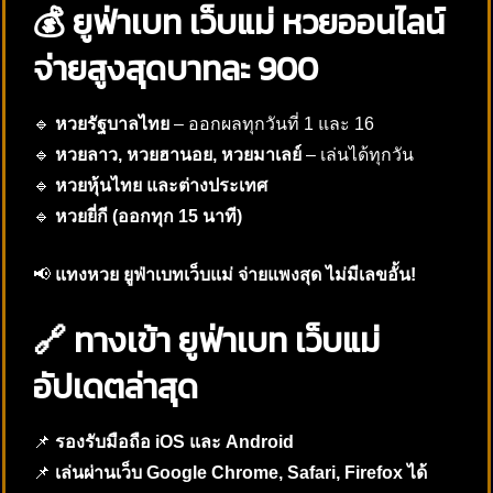
💰 ยูฟ่าเบท เว็บแม่ หวยออนไลน์
จ่ายสูงสุดบาทละ 900
🔹
หวยรัฐบาลไทย
– ออกผลทุกวันที่ 1 และ 16
🔹
หวยลาว, หวยฮานอย, หวยมาเลย์
– เล่นได้ทุกวัน
🔹
หวยหุ้นไทย และต่างประเทศ
🔹
หวยยี่กี (ออกทุก 15 นาที)
📢
แทงหวย ยูฟ่าเบทเว็บแม่ จ่ายแพงสุด ไม่มีเลขอั้น!
🔗 ทางเข้า ยูฟ่าเบท เว็บแม่
อัปเดตล่าสุด
📌
รองรับมือถือ iOS และ Android
📌
เล่นผ่านเว็บ Google Chrome, Safari, Firefox ได้