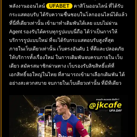
พลังงานออนไลน์
UFABET
คาสิโนออนไลน์ ที่ได้รับ
กระแสตอบรับ ได้รับความชื่นชอบในโลกออนไลน์ได้แล้ว
ที่นี่ที่เดียวเท่านั้น เข้ามาทำเดิมพันได้เลย แบบไม่ผ่าน
Agent รองรับได้ครบทุกรูปแบบนี่ถือ ได้ว่าเป็นการให้
บริการรูปแบบใหม่ ที่จะได้รับกระแสตอบรับสูงที่สุด
ภายในเว็บเดียวเท่านั้น เว็บตรงอันดับ 1 ที่ดีและปลอดภัย
ให้บริการทั้งเรื่องใหม่ ในการเดิมพันจบครบภายใน เว็บ
เดียว สมัครสมาชิกผ่านทาง เว็บรองรับลิขสิทธิ์แท้ที่
เอกสิทธิ์จอใหญ่ในไทย ที่สามารถเข้ามาเลือกเดิมพัน ได้
อย่างสะดวกสบาย จบภายในเว็บเดียวเท่านั้น ที่มีทีเดียว