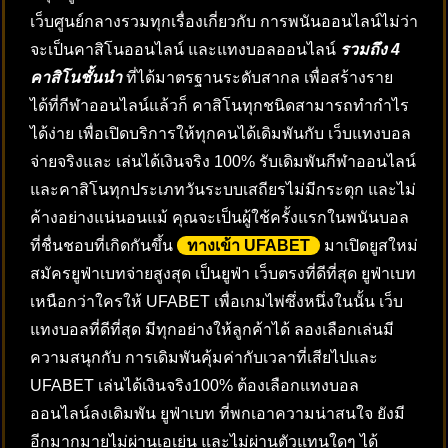
เว็บศูนย์กลางรวมทุกเรื่องเกี่ยวกับ การพนันออนไลน์ไม่ว่า
จะเป็นคาสิโนออนไลน์ และแทงบอลออนไลน์
รวมถึง 4
คาสิโนชั้นนำ
ที่ได้มาตรฐานระดับสากล เพื่อสร้างราย
ได้ที่กีฬาออนไลน์แล้วก็ คาสิโนทุกชนิดสามารถทำกำไร
ได้ง่าย เพื่อเปิดบริการให้ทุกคนได้เดิมพันกับ เว็บแทงบอล
จ่ายจริงและ เล่นได้เงินจริง 100% รับเดิมพันกีฬาออนไลน์
และคาสิโนทุกประเภทวันระบบเสถียรไม่มีกระตุก และไม่
ค้างอย่างแน่นอนแม้ คุณจะเป็นผู้ใช้ครั้งแรกในพนันบอล
ที่ชื่นชอบที่เกิดกันขึ้น
ทางเข้า UFABET
มาเปิดยูสใหม่
สมัครยูฟ่าเบทจ่ายสูงสุด เป็นยูฟ่า เว็บตรงที่ดีที่สุด ยูฟ่าเบท
เหนือกว่าใครให้ UFABET เพื่อเกมไพ่ซึ่งหนึ่งในนั้น เว็บ
แทงบอลที่ดีที่สุด มีทุกอย่างให้ลูกค้าได้ ลองเลือกเล่นมี
ความสนุกกับ การเดิมพันคุ้มค่ากับเวลาที่เสียไปและ
UFABET เล่นได้เงินจริง100% ต้องเลือกแทงบอล
ออนไลน์ลงเดิมพัน ยูฟ่าเบท ที่พกเอาความน่าสนใจ ยังมี
อีกมากมายไม่ผ่านเอเย่น และไม่ผ่านตัวแทนใดๆ ได้