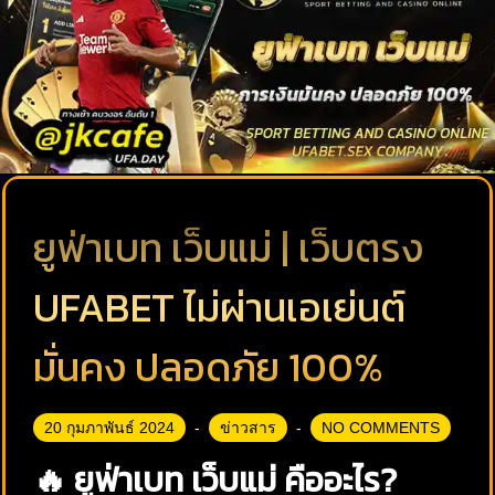
ยูฟ่าเบท เว็บแม่ | เว็บตรง
UFABET ไม่ผ่านเอเย่นต์
มั่นคง ปลอดภัย 100%
20 กุมภาพันธ์ 2024
ข่าวสาร
NO COMMENTS
🔥 ยูฟ่าเบท เว็บแม่ คืออะไร?