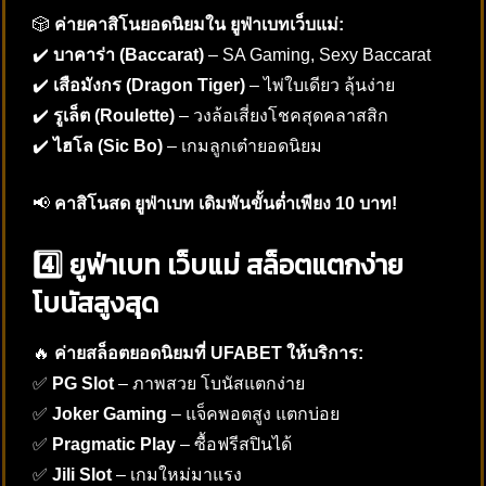
🎲
ค่ายคาสิโนยอดนิยมใน ยูฟ่าเบทเว็บแม่:
✔️
บาคาร่า (Baccarat)
– SA Gaming, Sexy Baccarat
✔️
เสือมังกร (Dragon Tiger)
– ไพ่ใบเดียว ลุ้นง่าย
✔️
รูเล็ต (Roulette)
– วงล้อเสี่ยงโชคสุดคลาสสิก
✔️
ไฮโล (Sic Bo)
– เกมลูกเต๋ายอดนิยม
📢
คาสิโนสด ยูฟ่าเบท เดิมพันขั้นต่ำเพียง 10 บาท!
4️⃣ ยูฟ่าเบท เว็บแม่ สล็อตแตกง่าย
โบนัสสูงสุด
🔥
ค่ายสล็อตยอดนิยมที่ UFABET ให้บริการ:
✅
PG Slot
– ภาพสวย โบนัสแตกง่าย
✅
Joker Gaming
– แจ็คพอตสูง แตกบ่อย
✅
Pragmatic Play
– ซื้อฟรีสปินได้
✅
Jili Slot
– เกมใหม่มาแรง