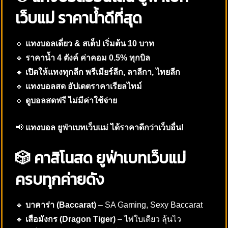
เว็บแม่ ราคาน้ำดีที่สุด
🔹
แทงบอลเดี่ยว & สเต็ป เริ่มต้น 10 บาท
🔹
ราคาน้ำ 4 ตังค์ ค่าคอม 0.5% ทุกบิล
🔹
เปิดให้แทงทุกลีก พรีเมียร์ลีก, ลาลีกา, ไทยลีก
🔹
แทงบอลสด อัปเดตราคาเรียลไทม์
🔹
ดูบอลสดฟรี ไม่มีค่าใช้จ่าย
📢
แทงบอล ยูฟ่าเบทเว็บแม่ ได้ราคาดีกว่าเว็บอื่น!
🎲 คาสิโนสด ยูฟ่าเบทเว็บแม่
ครบทุกค่ายดัง
🔹
บาคาร่า (Baccarat)
– SA Gaming, Sexy Baccarat
🔹
เสือมังกร (Dragon Tiger)
– ไพ่ใบเดียว ลุ้นไว