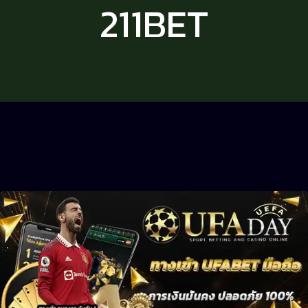
211BET