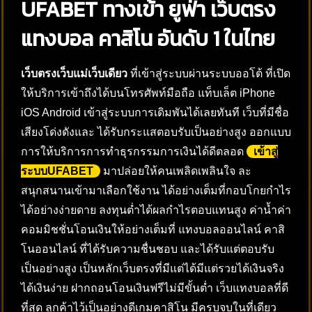
UFABET ทางเข้า ยูฟ่า เว็บตรง
แทงบอล คาสิโน อันดับ 1 ในไทย
เว็บตรงเว็บแม่เว็บเดียว
ที่เข้าสู่ระบบผ่านระบบออโต้ ที่เปิด
ให้บริการเข้าถึงได้บนโทรศัพท์มือถือ แท็บเล็ต iPhone
iOS Android เข้าสู่ระบบการเดิมพันได้เลยทันที เว็บที่มีชื่อ
เสียงโด่งดังและ ได้รับกระแสตอบรับเป็นอย่างสูง ออกแบบ
การให้บริการการทำธุรกรรมการเงินได้ดีตลอด
เข้าสู่
ระบบUFABET
มาปล่อยให้คนเพลิดเพลินใจ ละ
สนุกสนานเข้ามาเลือกใช้งาน ได้อย่างเต็มที่กอบโกยกำไร
ได้อย่างง่ายดาย ลงทุนต่ำได้ผลกำไรตอบแทนสูง ค่าน้ำค่า
คอมมิชชั่นโอนเงินให้อย่างเต็มที่ แทงบอลออนไลน์ คาสิ
โนออนไลน์ ที่ได้รับความชื่นชอบ และได้รับแต่ตอบรับ
เป็นอย่างสูง เป็นหลักเว็บตรงที่มีแต่ได้มีแต่รวยได้เงินจริง
ได้เงินง่าย ฝากถอนโอนเงินฟรีไม่มีขั้นต่ำ เว็บแทงบอลที่ดี
ที่สุด ลูกค้าไว้เป็นอย่างดีเกมคาสิโน มีครบจบในที่เดียว