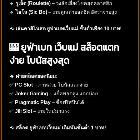
🔹
รูเล็ต (Roulette)
– วงล้อเสี่ยงโชคสุดคลาสสิก
🔹
ไฮโล (Sic Bo)
– เกมลูกเต๋ายอดฮิต อัตราจ่ายสูง
📢
เล่นคาสิโนสด ยูฟ่าเบทเว็บแม่ ขั้นต่ำเพียง 10 บาท!
🎰 ยูฟ่าเบท เว็บแม่ สล็อตแตก
ง่าย โบนัสสูงสุด
🔥
ค่ายสล็อตยอดนิยม:
✅
PG Slot
– ภาพสวย โบนัสแตกง่าย
✅
Joker Gaming
– แจ็คพอตสูง แตกบ่อย
✅
Pragmatic Play
– ซื้อฟรีสปินได้
✅
Jili Slot
– เกมใหม่มาแรง
📢
สล็อต ยูฟ่าเบทเว็บแม่ เดิมพันขั้นต่ำ 1 บาท!