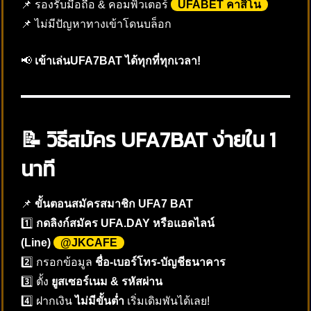
📌 รองรับมือถือ & คอมพิวเตอร์
UFABET คาสิโน
📌 ไม่มีปัญหาทางเข้าโดนบล็อก
📢
เข้าเล่นUFA7BAT ได้ทุกที่ทุกเวลา!
📝 วิธีสมัคร UFA7BAT ง่ายใน 1
นาที
📌
ขั้นตอนสมัครสมาชิก UFA7 BAT
1️⃣
กดลิงก์สมัคร
UFA.DAY หรือแอดไลน์
(Line)
@JKCAFE
2️⃣ กรอกข้อมูล
ชื่อ-เบอร์โทร-บัญชีธนาคาร
3️⃣ ตั้ง
ยูสเซอร์เนม & รหัสผ่าน
4️⃣ ฝากเงิน
ไม่มีขั้นต่ำ
เริ่มเดิมพันได้เลย!