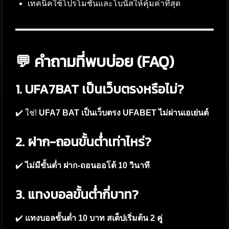
เทคนิคใช้โปรโมชั่นและโบนัสให้คุ้มค่าที่สุด
💬 คำถามที่พบบ่อย (FAQ)
1. UFA7BAT เป็นเว็บตรงหรือไม่?
✔️ ใช่!
UFA7 BAT เป็นเว็บตรง UFABET ไม่ผ่านเอเย่นต์
2. ฝาก-ถอนขั้นต่ำเท่าไหร่?
✔️
ไม่มีขั้นต่ำ ฝาก-ถอนออโต้ 10 วินาที
3. แทงบอลขั้นต่ำกี่บาท?
✔️
แทงบอลขั้นต่ำ 10 บาท สเต็ปเริ่มต้น 2 คู่