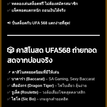
✅
ทดลองเล่นสล็อตฟรี ไม่ต้องสมัครสมาชิก
✅
แจ็คพอตแตกหนัก ถอนเงินได้จริง
📢
ปั่นสล็อตกับ UFA 568 แตกง่ายที่สุด!
🎲 คาสิโนสด UFA568 ถ่ายทอด
สดจากบ่อนจริง
📌
คาสิโนสดยอดนิยมที่มีให้เล่น
✅
บาคาร่า (Baccarat)
– SA Gaming, Sexy Baccarat
✅
เสือมังกร (Dragon Tiger)
– ไพ่ใบเดียว ลุ้นง่าย
✅
รูเล็ต (Roulette)
– วงล้อเสี่ยงโชคสุดคลาสสิก
✅
ไฮโล (Sic Bo)
– เกมลูกเต๋ายอดฮิต