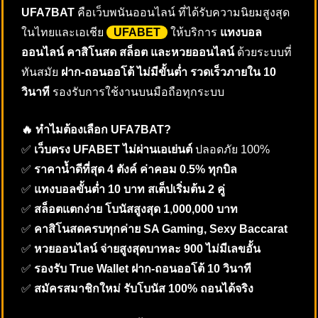
UFA7BAT
คือเว็บพนันออนไลน์ ที่ได้รับความนิยมสูงสุด
ในไทยและเอเชีย
UFABET
ให้บริการ
แทงบอล
ออนไลน์ คาสิโนสด สล็อต และหวยออนไลน์
ด้วยระบบที่
ทันสมัย
ฝาก-ถอนออโต้ ไม่มีขั้นต่ำ รวดเร็วภายใน 10
วินาที
รองรับการใช้งานบนมือถือทุกระบบ
🔥 ทำไมต้องเลือก UFA7BAT?
✅
เว็บตรง UFABET ไม่ผ่านเอเย่นต์
ปลอดภัย 100%
✅
ราคาน้ำดีที่สุด 4 ตังค์ ค่าคอม 0.5% ทุกบิล
✅
แทงบอลขั้นต่ำ 10 บาท สเต็ปเริ่มต้น 2 คู่
✅
สล็อตแตกง่าย โบนัสสูงสุด 1,000,000 บาท
✅
คาสิโนสดครบทุกค่าย SA Gaming, Sexy Baccarat
✅
หวยออนไลน์ จ่ายสูงสุดบาทละ 900 ไม่มีเลขอั้น
✅
รองรับ True Wallet ฝาก-ถอนออโต้ 10 วินาที
✅
สมัครสมาชิกใหม่ รับโบนัส 100% ถอนได้จริง