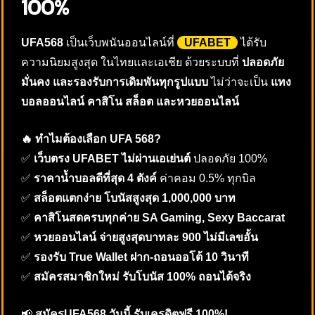
100%
UFA568
เป็นเว็บพนันออนไลน์ที่
UFABET
ได้รับ
ความนิยมสูงสุด ในไทยและเอเชีย ด้วยระบบที่
ปลอดภัย
มั่นคง และรองรับการเดิมพันทุกรูปแบบ
ไม่ว่าจะเป็น
แทง
บอลออนไลน์ คาสิโน สล็อต และหวยออนไลน์
🔥 ทำไมต้องเลือก UFA 568?
✅
เว็บตรง UFABET ไม่ผ่านเอเย่นต์
ปลอดภัย 100%
✅
ราคาน้ำบอลดีที่สุด 4 ตังค์
ค่าคอม 0.5% ทุกบิล
✅
สล็อตแตกง่าย โบนัสสูงสุด 1,000,000 บาท
✅
คาสิโนสดครบทุกค่าย SA Gaming, Sexy Baccarat
✅
หวยออนไลน์ จ่ายสูงสุดบาทละ 900 ไม่มีเลขอั้น
✅
รองรับ True Wallet ฝาก-ถอนออโต้ 10 วินาที
✅
สมัครสมาชิกใหม่ รับโบนัส 100% ถอนได้จริง
📢
สมัครUFA568 วันนี้ รับเครดิตฟรี 100%!