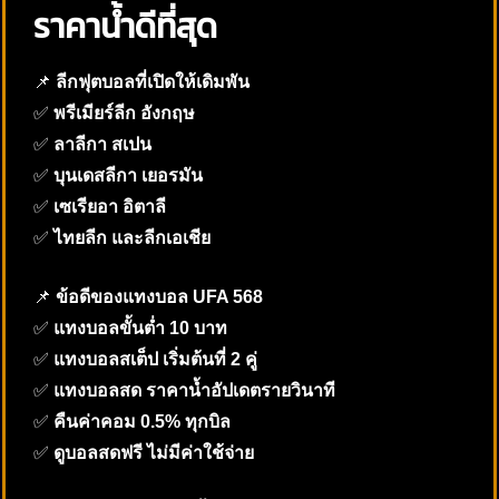
ราคาน้ำดีที่สุด
📌
ลีกฟุตบอลที่เปิดให้เดิมพัน
✅
พรีเมียร์ลีก อังกฤษ
✅
ลาลีกา สเปน
✅
บุนเดสลีกา เยอรมัน
✅
เซเรียอา อิตาลี
✅
ไทยลีก และลีกเอเชีย
📌
ข้อดีของแทงบอล UFA 568
✅
แทงบอลขั้นต่ำ 10 บาท
✅
แทงบอลสเต็ป เริ่มต้นที่ 2 คู่
✅
แทงบอลสด ราคาน้ำอัปเดตรายวินาที
✅
คืนค่าคอม 0.5% ทุกบิล
✅
ดูบอลสดฟรี ไม่มีค่าใช้จ่าย