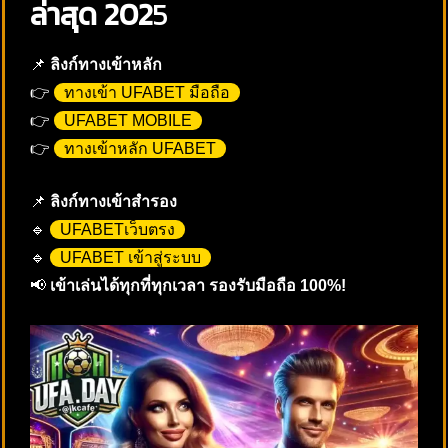
ล่าสุด 202
5
📌
ลิงก์ทางเข้าหลัก
👉
ทางเข้า UFABET มือถือ
👉
UFABET MOBILE
👉
ทางเข้าหลัก UFABET
📌
ลิงก์ทางเข้าสำรอง
🔹
UFABETเว็บตรง
🔹
UFABET เข้าสู่ระบบ
📢
เข้าเล่นได้ทุกที่ทุกเวลา รองรับมือถือ 100%!