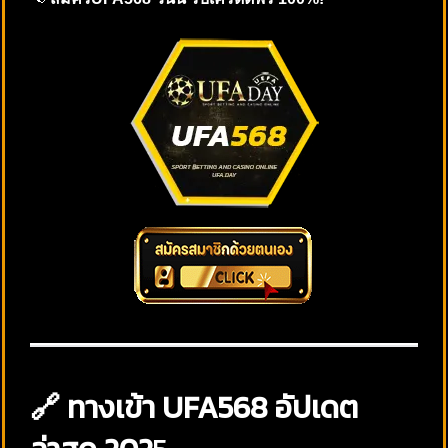
🔗 ทางเข้า UFA568 อัปเดต