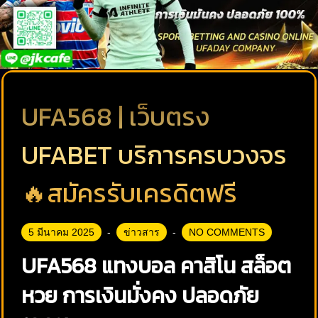
UFA568 | เว็บตรง
UFABET บริการครบวงจร
🔥สมัครรับเครดิตฟรี
5 มีนาคม 2025
ข่าวสาร
NO COMMENTS
UFA568 แทงบอล คาสิโน สล็อต
หวย การเงินมั่งคง ปลอดภัย