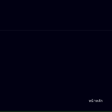
หน้าหลัก