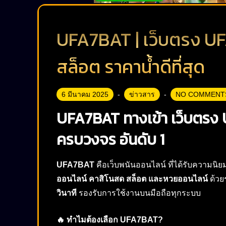
UFA7BAT | เว็บตรง U
สล็อต ราคาน้ำดีที่สุด
6 มีนาคม 2025
ข่าวสาร
NO COMMENT
UFA7BAT ทางเข้า เว็บตรง
ครบวงจร อันดับ 1
UFA7BAT
คือเว็บพนันออนไลน์ ที่ได้รับความนิ
ออนไลน์ คาสิโนสด สล็อต และหวยออนไลน์
ด้วย
วินาที
รองรับการใช้งานบนมือถือทุกระบบ
🔥 ทำไมต้องเลือก UFA7BAT?