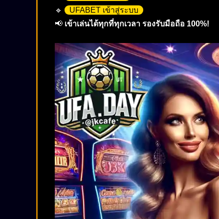
🔹
UFABET เข้าสู่ระบบ
📢
เข้าเล่นได้ทุกที่ทุกเวลา รองรับมือถือ 100%!