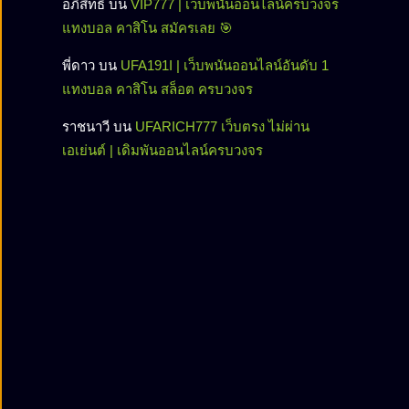
อภิสิทธิ
บน
VIP777 | เว็บพนันออนไลน์ครบวงจร
แทงบอล คาสิโน สมัครเลย 🎯
พี่ดาว
บน
UFA191I | เว็บพนันออนไลน์อันดับ 1
แทงบอล คาสิโน สล็อต ครบวงจร
ราชนาวี
บน
UFARICH777 เว็บตรง ไม่ผ่าน
เอเย่นต์ | เดิมพันออนไลน์ครบวงจร