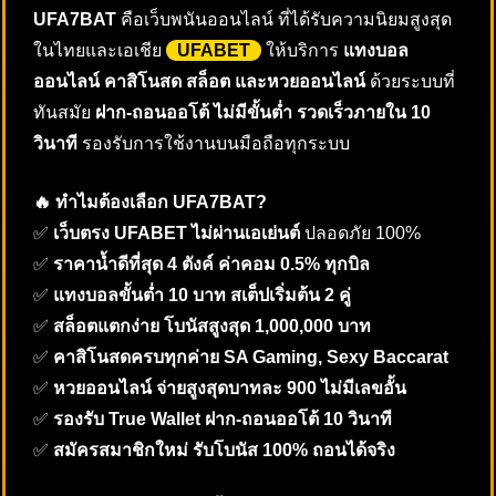
UFA7BAT
คือเว็บพนันออนไลน์ ที่ได้รับความนิยมสูงสุด
ในไทยและเอเชีย
UFABET
ให้บริการ
แทงบอล
ออนไลน์ คาสิโนสด สล็อต และหวยออนไลน์
ด้วยระบบที่
ทันสมัย
ฝาก-ถอนออโต้ ไม่มีขั้นต่ำ รวดเร็วภายใน 10
วินาที
รองรับการใช้งานบนมือถือทุกระบบ
🔥 ทำไมต้องเลือก UFA7BAT?
✅
เว็บตรง UFABET ไม่ผ่านเอเย่นต์
ปลอดภัย 100%
✅
ราคาน้ำดีที่สุด 4 ตังค์ ค่าคอม 0.5% ทุกบิล
✅
แทงบอลขั้นต่ำ 10 บาท สเต็ปเริ่มต้น 2 คู่
✅
สล็อตแตกง่าย โบนัสสูงสุด 1,000,000 บาท
✅
คาสิโนสดครบทุกค่าย SA Gaming, Sexy Baccarat
✅
หวยออนไลน์ จ่ายสูงสุดบาทละ 900 ไม่มีเลขอั้น
✅
รองรับ True Wallet ฝาก-ถอนออโต้ 10 วินาที
✅
สมัครสมาชิกใหม่ รับโบนัส 100% ถอนได้จริง