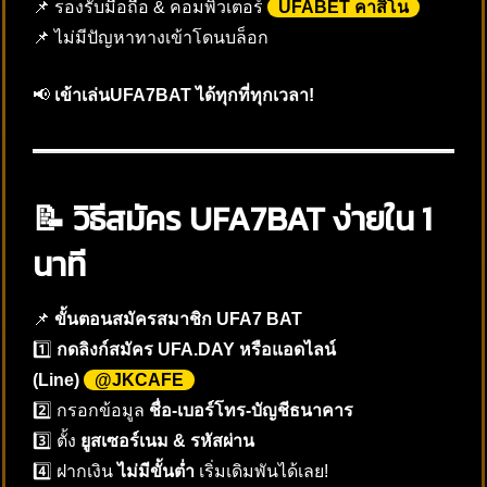
📌 รองรับมือถือ & คอมพิวเตอร์
UFABET คาสิโน
📌 ไม่มีปัญหาทางเข้าโดนบล็อก
📢
เข้าเล่นUFA7BAT ได้ทุกที่ทุกเวลา!
📝 วิธีสมัคร UFA7BAT ง่ายใน 1
นาที
📌
ขั้นตอนสมัครสมาชิก UFA7 BAT
1️⃣
กดลิงก์สมัคร
UFA.DAY หรือแอดไลน์
(Line)
@JKCAFE
2️⃣ กรอกข้อมูล
ชื่อ-เบอร์โทร-บัญชีธนาคาร
3️⃣ ตั้ง
ยูสเซอร์เนม & รหัสผ่าน
4️⃣ ฝากเงิน
ไม่มีขั้นต่ำ
เริ่มเดิมพันได้เลย!