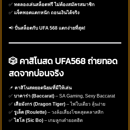
✅
ทดลองเล่นสล็อตฟรี ไม่ต้องสมัครสมาชิก
✅
แจ็คพอตแตกหนัก ถอนเงินได้จริง
📢
ปั่นสล็อตกับ UFA 568 แตกง่ายที่สุด!
🎲 คาสิโนสด UFA568 ถ่ายทอด
สดจากบ่อนจริง
📌
คาสิโนสดยอดนิยมที่มีให้เล่น
✅
บาคาร่า (Baccarat)
– SA Gaming, Sexy Baccarat
✅
เสือมังกร (Dragon Tiger)
– ไพ่ใบเดียว ลุ้นง่าย
✅
รูเล็ต (Roulette)
– วงล้อเสี่ยงโชคสุดคลาสสิก
✅
ไฮโล (Sic Bo)
– เกมลูกเต๋ายอดฮิต