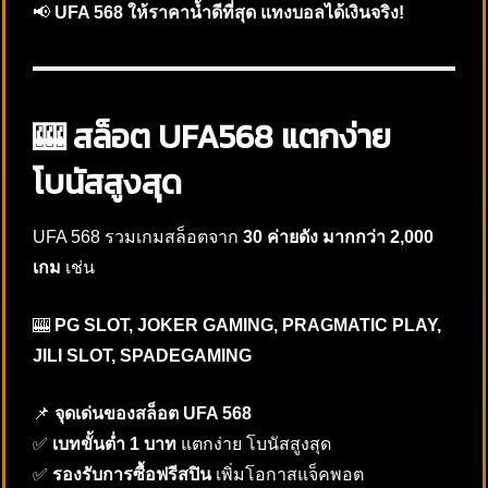
📢
UFA 568 ให้ราคาน้ำดีที่สุด แทงบอลได้เงินจริง!
🎰 สล็อต UFA568 แตกง่าย
โบนัสสูงสุด
UFA 568 รวมเกมสล็อตจาก
30 ค่ายดัง มากกว่า 2,000
เกม
เช่น
🎰
PG SLOT, JOKER GAMING, PRAGMATIC PLAY,
JILI SLOT, SPADEGAMING
📌
จุดเด่นของสล็อต UFA 568
✅
เบทขั้นต่ำ 1 บาท
แตกง่าย โบนัสสูงสุด
✅
รองรับการซื้อฟรีสปิน
เพิ่มโอกาสแจ็คพอต