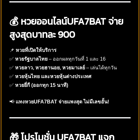
💰 หวยออนไลน์UFA7BAT จ่าย
สูงสุดบาทละ 900
📌
หวยที่เปิดให้บริการ
✅
หวยรัฐบาลไทย
– ออกผลทุกวันที่ 1 และ 16
✅
หวยลาว, หวยฮานอย, หวยมาเลย์
– เล่นได้ทุกวัน
✅
หวยหุ้นไทย และหวยหุ้นต่างประเทศ
✅
หวยยี่กี (ออกทุก 15 นาที)
📢
แทงหวยUFA7BAT จ่ายแพงสุด ไม่มีเลขอั้น!
🎁 โปรโมชั่น UFA7BAT แจก