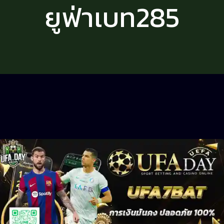
ยูฟ่าเบท285