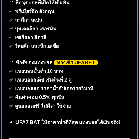
📌
ลีกฟุตบอลที่เปิดให้เดิมพัน
✅
พรีเมียร์ลีก อังกฤษ
✅
ลาลีกา สเปน
✅
บุนเดสลีกา เยอรมัน
✅
เซเรียอา อิตาลี
✅
ไทยลีก และลีกเอเชีย
📌
ข้อดีของแทงบอล
ทางเข้า UFABET
✅
แทงบอลขั้นต่ำ 10 บาท
✅
แทงบอลสเต็ป เริ่มต้นที่ 2 คู่
✅
แทงบอลสด ราคาน้ำอัปเดตรายวินาที
✅
คืนค่าคอม 0.5% ทุกบิล
✅
ดูบอลสดฟรี ไม่มีค่าใช้จ่าย
📢
UFA7 BAT ให้ราคาน้ำดีที่สุด แทงบอลได้เงินจริง!