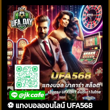
⚽ แทงบอลออนไลน์ UFA568