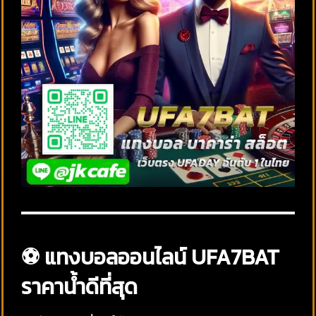
⚽ แทงบอลออนไลน์ UFA7BAT
ราคาน้ำดีที่สุด