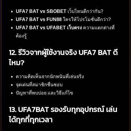
UFA7 BAT vs SBOBET
เว็บไหนดีกว่ากัน?
UFA7 BAT vs FUN88
ใครให้โปรโมชั่นดีกว่า?
UFA7 BAT vs UFABET เว็บตรง
ความแตกต่างที่
ต้องรู้
12. รีวิวจากผู้ใช้งานจริง UFA7 BAT ดี
ไหม?
ความคิดเห็นจากนักพนันที่เล่นจริง
จุดเด่นที่สมาชิกชื่นชอบ
ปัญหาที่พบบ่อย และวิธีแก้ไข
13. UFA7BAT รองรับทุกอุปกรณ์ เล่น
ได้ทุกที่ทุกเวลา