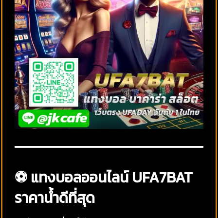
⚽ แทงบอลออนไลน์ UFA7BAT
ราคาน้ำดีที่สุด