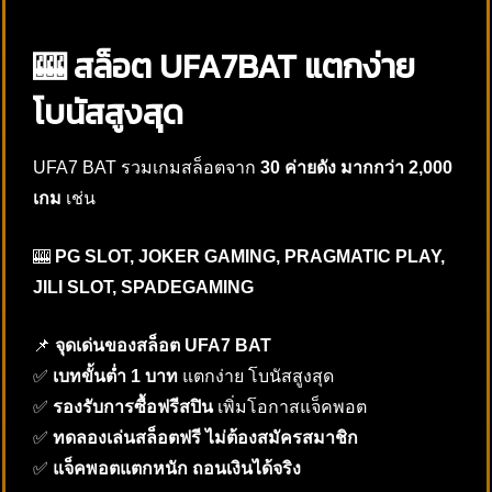
🎰 สล็อต UFA7BAT แตกง่าย
โบนัสสูงสุด
UFA7 BAT รวมเกมสล็อตจาก
30 ค่ายดัง มากกว่า 2,000
เกม
เช่น
🎰
PG SLOT, JOKER GAMING, PRAGMATIC PLAY,
JILI SLOT, SPADEGAMING
📌
จุดเด่นของสล็อต UFA7 BAT
✅
เบทขั้นต่ำ 1 บาท
แตกง่าย โบนัสสูงสุด
✅
รองรับการซื้อฟรีสปิน
เพิ่มโอกาสแจ็คพอต
✅
ทดลองเล่นสล็อตฟรี ไม่ต้องสมัครสมาชิก
✅
แจ็คพอตแตกหนัก ถอนเงินได้จริง