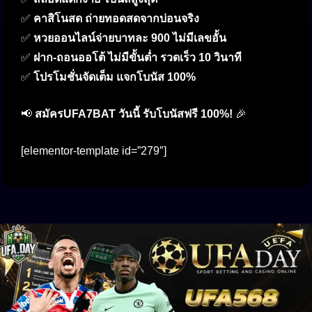
✅
คาสิโนสด ถ่ายทอดสดจากบ่อนจริง
✅
หวยออนไลน์จ่ายบาทละ 900 ไม่มีเลขอั้น
✅
ฝาก-ถอนออโต้ ไม่มีขั้นต่ำ รวดเร็ว 10 วินาที
✅
โปรโมชั่นจัดเต็ม แจกโบนัส 100%
📢
สมัครUFA7BAT วันนี้ รับโบนัสฟรี 100%!
🎉
[elementor-template id=”279″]