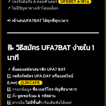
📌 รองรับมือถือ & คอมพิวเตอร์
UFABET คาสิโน
📌 ไม่มีปัญหาทางเข้าโดนบล็อก
📢
เข้าเล่นUFA7BAT ได้ทุกที่ทุกเวลา!
📝 วิธีสมัคร UFA7BAT ง่ายใน 1
นาที
📌
ขั้นตอนสมัครสมาชิก UFA7 BAT
1️⃣
กดลิงก์สมัคร
UFA.DAY หรือแอดไลน์
(Line)
@JKCAFE
2️⃣ กรอกข้อมูล
ชื่อ-เบอร์โทร-บัญชีธนาคาร
3️⃣ ตั้ง
ยูสเซอร์เนม & รหัสผ่าน
4️⃣ ฝากเงิน
ไม่มีขั้นต่ำ
เริ่มเดิมพันได้เลย!