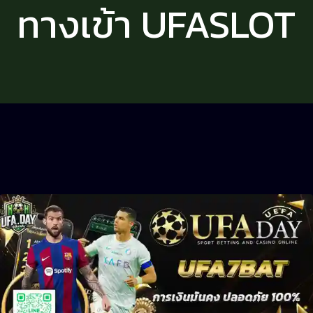
ทางเข้า UFASLOT