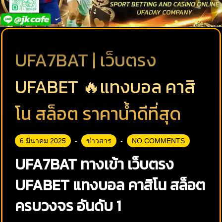
UFA7BAT | เว็บตรง
UFABET 🔥แทงบอล คาสิ
โน สล็อต ราคาน้ำดีที่สุด
6 มีนาคม 2025
ข่าวสาร
NO COMMENTS
UFA7BAT ทางเข้า เว็บตรง
UFABET แทงบอล คาสิโน สล็อต
ครบวงจร อันดับ 1