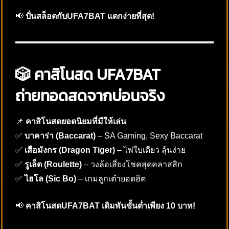
📢
ปั่นสล็อตกับUFA7BAT แตกง่ายที่สุด!
🎲 คาสิโนสด UFA7BAT
ถ่ายทอดสดจากบ่อนจริง
📌
คาสิโนสดยอดนิยมที่มีให้เล่น
✅
บาคาร่า (Baccarat)
– SA Gaming, Sexy Baccarat
✅
เสือมังกร (Dragon Tiger)
– ไพ่ใบเดียว ลุ้นง่าย
✅
รูเล็ต (Roulette)
– วงล้อเสี่ยงโชคสุดคลาสสิก
✅
ไฮโล (Sic Bo)
– เกมลูกเต๋ายอดฮิต
📢
คาสิโนสดUFA7BAT เดิมพันขั้นต่ำเพียง 10 บาท!