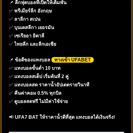
📌
ลีกฟุตบอลที่เปิดให้เดิมพัน
✅
พรีเมียร์ลีก อังกฤษ
✅
ลาลีกา สเปน
✅
บุนเดสลีกา เยอรมัน
✅
เซเรียอา อิตาลี
✅
ไทยลีก และลีกเอเชีย
📌
ข้อดีของแทงบอล
ทางเข้า UFABET
✅
แทงบอลขั้นต่ำ 10 บาท
✅
แทงบอลสเต็ป เริ่มต้นที่ 2 คู่
✅
แทงบอลสด ราคาน้ำอัปเดตรายวินาที
✅
คืนค่าคอม 0.5% ทุกบิล
✅
ดูบอลสดฟรี ไม่มีค่าใช้จ่าย
📢
UFA7 BAT ให้ราคาน้ำดีที่สุด แทงบอลได้เงินจริง!