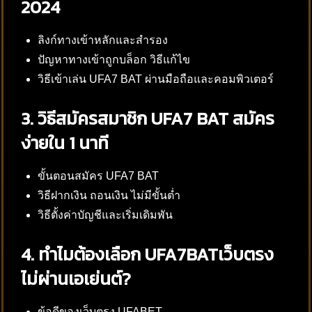
2024
ลิงก์ทางเข้าหลักและสำรอง
ปัญหาทางเข้าถูกบล็อก วิธีแก้ไข
วิธีเข้าเล่น UFA7 BAT ผ่านมือถือและคอมพิวเตอร์
3. วิธีสมัครสมาชิก UFA7 BAT สมัคร
ง่ายใน 1 นาที
ขั้นตอนสมัคร UFA7 BAT
วิธีฝากเงิน ถอนเงิน ไม่มีขั้นต่ำ
วิธีตั้งค่าบัญชีและเริ่มเดิมพัน
4. ทำไมต้องเลือก UFA7BATเว็บตรง
ไม่ผ่านเอเย่นต์?
ข้อดีของเว็บตรง UFABET