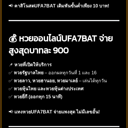
📢
คาสิโนสดUFA7BAT เดิมพันขั้นต่ำเพียง 10 บาท!
💰 หวยออนไลน์UFA7BAT จ่าย
สูงสุดบาทละ 900
📌
หวยที่เปิดให้บริการ
✅
หวยรัฐบาลไทย
– ออกผลทุกวันที่ 1 และ 16
✅
หวยลาว, หวยฮานอย, หวยมาเลย์
– เล่นได้ทุกวัน
✅
หวยหุ้นไทย และหวยหุ้นต่างประเทศ
✅
หวยยี่กี (ออกทุก 15 นาที)
📢
แทงหวยUFA7BAT จ่ายแพงสุด ไม่มีเลขอั้น!