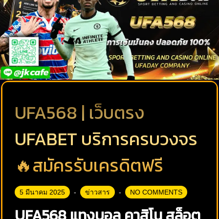
UFA568 | เว็บตรง
UFABET บริการครบวงจร
🔥สมัครรับเครดิตฟรี
5 มีนาคม 2025
ข่าวสาร
NO COMMENTS
UFA568 แทงบอล คาสิโน สล็อต