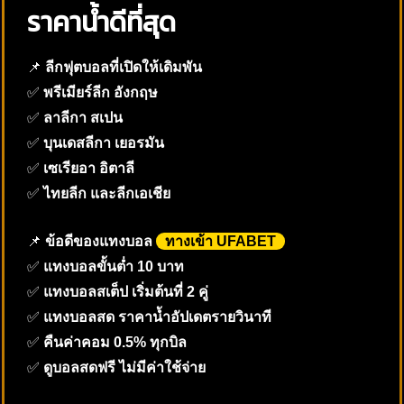
ราคาน้ำดีที่สุด
📌
ลีกฟุตบอลที่เปิดให้เดิมพัน
✅
พรีเมียร์ลีก อังกฤษ
✅
ลาลีกา สเปน
✅
บุนเดสลีกา เยอรมัน
✅
เซเรียอา อิตาลี
✅
ไทยลีก และลีกเอเชีย
📌
ข้อดีของแทงบอล
ทางเข้า UFABET
✅
แทงบอลขั้นต่ำ 10 บาท
✅
แทงบอลสเต็ป เริ่มต้นที่ 2 คู่
✅
แทงบอลสด ราคาน้ำอัปเดตรายวินาที
✅
คืนค่าคอม 0.5% ทุกบิล
✅
ดูบอลสดฟรี ไม่มีค่าใช้จ่าย