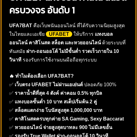
ครบวงจร อันดับ 1
UFA7BAT
คือเว็บพนันออนไลน์ ที่ได้รับความนิยมสูงสุด
ในไทยและเอเชีย
UFABET
ให้บริการ
แทงบอล
ออนไลน์ คาสิโนสด สล็อต และหวยออนไลน์
ด้วยระบบที่
ทันสมัย
ฝาก-ถอนออโต้ ไม่มีขั้นต่ำ รวดเร็วภายใน 10
วินาที
รองรับการใช้งานบนมือถือทุกระบบ
🔥 ทำไมต้องเลือก UFA7BAT?
✅
เว็บตรง UFABET ไม่ผ่านเอเย่นต์
ปลอดภัย 100%
✅
ราคาน้ำดีที่สุด 4 ตังค์ ค่าคอม 0.5% ทุกบิล
✅
แทงบอลขั้นต่ำ 10 บาท สเต็ปเริ่มต้น 2 คู่
✅
สล็อตแตกง่าย โบนัสสูงสุด 1,000,000 บาท
✅
คาสิโนสดครบทุกค่าย SA Gaming, Sexy Baccarat
✅
หวยออนไลน์ จ่ายสูงสุดบาทละ 900 ไม่มีเลขอั้น
✅
รองรับ True Wallet ฝาก-ถอนออโต้ 10 วินาที