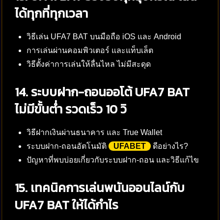
ได้ทุกที่ทุกเวลา
วิธีเล่น UFA7 BAT บนมือถือ iOS และ Android
การเล่นผ่านคอมพิวเตอร์ และแท็บเล็ต
วิธีตั้งค่าการเล่นให้ลื่นไหล ไม่มีสะดุด
14. ระบบฝาก-ถอนออโต้ UFA7 BAT
ไม่มีขั้นต่ำ รวดเร็ว 10 วิ
วิธีฝากเงินผ่านธนาคาร และ True Wallet
ระบบฝาก-ถอนอัตโนมัติ
UFABET
ดีอย่างไร?
ปัญหาที่พบบ่อยเกี่ยวกับระบบฝาก-ถอน และวิธีแก้ไข
15. เทคนิคการเล่นพนันออนไลน์กับ
UFA7 BAT ให้ได้กำไร