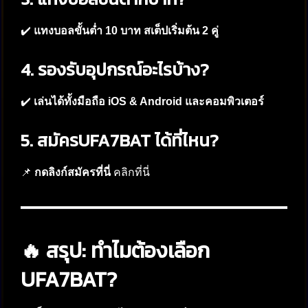
✔️
แทงบอลขั้นต่ำ 10 บาท สเต็ปเริ่มต้น 2 คู่
4. รองรับอุปกรณ์อะไรบ้าง?
✔️
เล่นได้ทั้งมือถือ iOS & Android และคอมพิวเตอร์
5. สมัครUFA7BAT ได้ที่ไหน?
📌
กดลิงก์สมัครที่นี่
คลิกที่นี่
🔥 สรุป: ทำไมต้องเลือก
UFA7BAT?