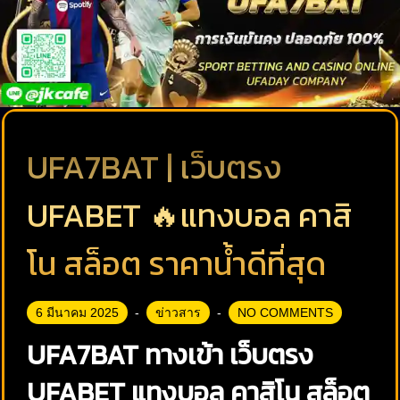
UFA7BAT | เว็บตรง
UFABET 🔥แทงบอล คาสิ
โน สล็อต ราคาน้ำดีที่สุด
6 มีนาคม 2025
ข่าวสาร
NO COMMENTS
UFA7BAT ทางเข้า เว็บตรง
UFABET แทงบอล คาสิโน สล็อต