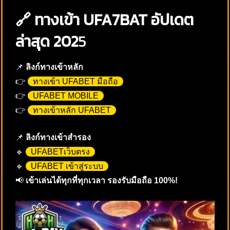
🔗 ทางเข้า UFA7BAT อัปเดต
ล่าสุด 202
5
📌
ลิงก์ทางเข้าหลัก
👉
ทางเข้า UFABET มือถือ
👉
UFABET MOBILE
👉
ทางเข้าหลัก UFABET
📌
ลิงก์ทางเข้าสำรอง
🔹
UFABETเว็บตรง
🔹
UFABET เข้าสู่ระบบ
📢
เข้าเล่นได้ทุกที่ทุกเวลา รองรับมือถือ 100%!