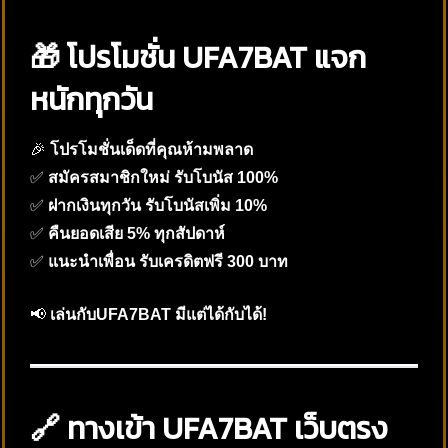
🎁 โปรโมชั่น UFA7BAT แจก
หนักทุกวัน
🎉
โปรโมชั่นเด็ดที่คุณห้ามพลาด
✅
สมัครสมาชิกใหม่ รับโบนัส 100%
✅
ฝากเงินทุกวัน รับโบนัสเพิ่ม 10%
✅
คืนยอดเสีย 5% ทุกสัปดาห์
✅
แนะนำเพื่อน รับเครดิตฟรี 300 บาท
📢
เล่นกับUFA7BAT มีแต่ได้กับได้!
🔗 ทางเข้า UFA7BAT เว็บตรง