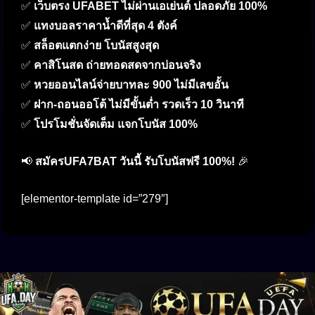
✅
เว็บตรง UFABET ไม่ผ่านเอเย่นต์ ปลอดภัย 100%
✅
แทงบอลราคาน้ำดีที่สุด 4 ตังค์
✅
สล็อตแตกง่าย โบนัสสูงสุด
✅
คาสิโนสด ถ่ายทอดสดจากบ่อนจริง
✅
หวยออนไลน์จ่ายบาทละ 900 ไม่มีเลขอั้น
✅
ฝาก-ถอนออโต้ ไม่มีขั้นต่ำ รวดเร็ว 10 วินาที
✅
โปรโมชั่นจัดเต็ม แจกโบนัส 100%
📢
สมัครUFA7BAT วันนี้ รับโบนัสฟรี 100%!
🎉
[elementor-template id=”279″]