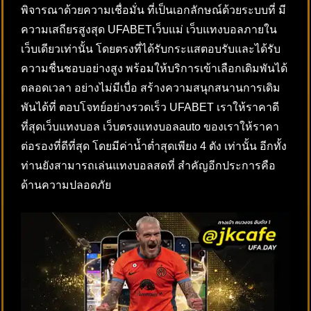
พิจารณาด้วยความเชื่อมั่น ที่เป็นเอกลักษณ์ด้วยระบบที่ มี
ความเสถียรสูงสุด UFABETเว็บแม่ เว็บแทงบอลภายใน
เว็บเดียวเท่านั้น โดยตรงที่ได้รับกระแสตอบรับและได้รับ
ความชื่นชอบอย่างสูง พร้อมให้บริการเข้าเลือกเดิมพันได้
ตลอดเวลา อย่างไม่มีเบื่อ สร้างความสนุกสนานการเดิม
พันได้ที่ ตอบโจทย์อย่างรวดเร็ว UFABET เราให้ราคาดี
ที่สุดเว็บแทงบอล เว็บตรงแทงบอลauto ของเราให้ราคา
ต่อรองที่ดีที่สุด โดยมีค่าน้ำต่ำสุดเพียง 4 ตัง เท่านั้น อีกทั้ง
ท่านยังสามารถเล่นแทงบอลสดที่ สำคัญอีกประการคือ
ด้านความปลอดภัย