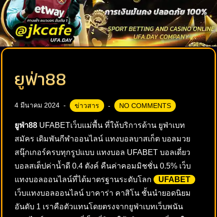
ยูฟ่า88
4 มีนาคม 2024
ข่าวสาร
NO COMMENTS
ยูฟ่า88
UFABETเว็บแม่พื้น ที่ให้บริการด้าน ยูฟ่าเบท
สมัคร เดิมพันกีฬาออนไลน์ แทงบอลบาสเก็ต บอลมวย
สนุ๊กเกอร์ครบทุกรูปแบบ แทงบอล UFABET บอลเดี่ยว
บอลสเต็ปค่าน้ำดี 0.4 ตังค์ คืนค่าคอมมิชชั่น 0.5% เว็บ
แทงบอลออนไลน์ที่ได้มาตรฐานระดับโลก
UFABET
เว็บแทงบอลออนไลน์ บาคาร่า คาสิโน ชั้นนำยอดนิยม
อันดับ 1 เราคือตัวแทนโดยตรงจากยูฟ่าเบทเว็บพนัน