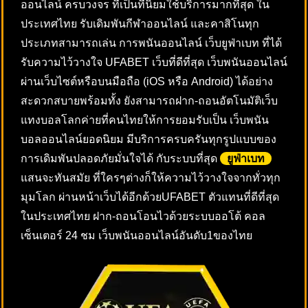
ออนไลน์ ครบวงจร ที่เป็นที่นิยมใช้บริการมากที่สุด ใน
ประเทศไทย รับเดิมพันกีฬาออนไลน์ และคาสิโนทุก
ประเภทสามารถเล่น การพนันออนไลน์ เว็บยูฟ่าเบท ที่ได้
รับความไว้วางใจ UFABET เว็บที่ดีที่สุด เว็บพนันออนไลน์
ผ่านเว็บไซต์หรือบนมือถือ (iOS หรือ Android) ได้อย่าง
สะดวกสบายพร้อมทั้ง ยังสามารถฝาก-ถอนอัตโนมัติเว็บ
แทงบอลโลกค่ายที่คนไทยให้การยอมรับเป็น เว็บพนัน
บอลออนไลน์ยอดนิยม มีบริการครบครันทุกรูปแบบของ
การเดิมพันปลอดภัยมั่นใจได้ กับระบบที่สุด
ยูฟ่าเบท
แสนจะทันสมัย ที่ใครๆต่างก็ให้ความไว้วางใจจากทั่วทุก
มุมโลก ผ่านหน้าเว็บได้อีกด้วยUFABET ตัวแทนที่ดีที่สุด
ในประเทศไทย ฝาก-ถอนโอนไวด้วยระบบออโต้ คอล
เซ็นเตอร์ 24 ชม เว็บพนันออนไลน์อันดับ1ของไทย