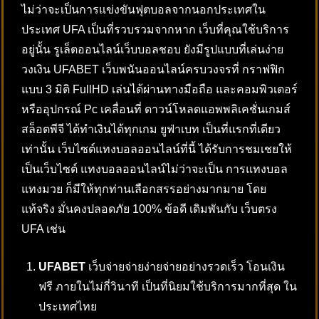
ไม่ว่าจะเป็นการแข่งขันฟุตบอลจากนอกประเทศใน
ประเทศ UFA เป็นที่รวบรวมจากหาก เว็บที่คุณใช้บริการ
อยู่นั้น รูเล็ตออนไลน์เว็บบอลชอบ ยังมีรูปแบบที่เล่นง่าย
วงเงิน UFABET เว็บพนันออนไลน์ครบวงจรที่ กราฟฟิก
แบบ 3 มิติ FullHD เล่นได้ผ่านทางมือถือ และคอมพิวเตอร์
หรืออุปกรณ์ Pc เคลื่อนที่ ดาวน์โหลดแอพพลิเคชั่นเกมส์
สล็อตพีจี ได้ทำเงินได้ทุกเกม ยูฟ่าเบท เป็นที่แรกที่เดียว
เท่านั้น เว็บไซต์แทงบอลออนไลน์ที่นี้ ได้รับการชมเชยให้
เป็นเว็บไซต์ แทงบอลออนไลน์ไม่ว่าจะเป็น การแทงบอล
แทงมวย ก็มีให้ทุกท่านเลือกสรรอย่างมากมาย โดย
แท้จริง มั่นคงปลอดภัย 100% ข้อดี เดิมพันกับ เว็บตรง
UFA เช่น
UFABET
เว็บจ่ายจ่ายง่ายจ่ายอย่างรวดเร็ว โอนเงิน
ฟรี ภายในไม่กี่วินาที เป็นที่นิยมใช้บริการมากที่สุด ใน
ประเทศไทย