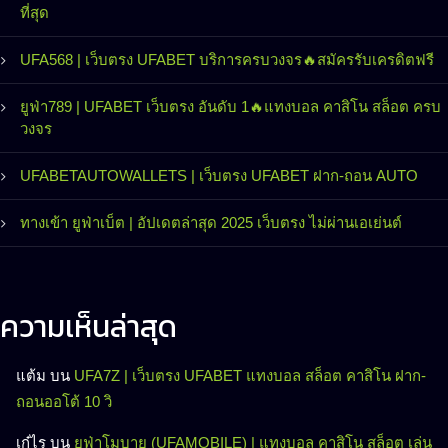
ที่สุด
UFA568 | เว็บตรง UFABET บริการครบวงจร🔥สมัครรับเครดิตฟรี
ยูฟ่า789 | UFABET เว็บตรง อันดับ 1🔥แทงบอล คาสิโน สล็อต ครบ
วงจร
UFABETAUTOWALLETS | เว็บตรง UFABET ฝาก-ถอน AUTO
ทางเข้า ยูฟ่าเบ็ต | อัปเดตล่าสุด 2025 เว็บตรง ไม่ผ่านเอเย่นต์
ความเห็นล่าสุด
แต้ม
บน
UFA7Z | เว็บตรง UFABET แทงบอล สล็อต คาสิโน ฝาก-
ถอนออโต้ 10 วิ
เก๋ไร
บน
ยูฟ่าโมบาย (UFAMOBILE) | แทงบอล คาสิโน สล็อต เล่น