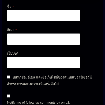
ชื่อ
*
อีเมล
*
เว็บไซต์
บันทึกชื่อ, อีเมล และชื่อเว็บไซต์ของฉันบนเบราว์เซอร์นี้
สำหรับการแสดงความเห็นครั้งถัดไป
Notify me of follow-up comments by email.